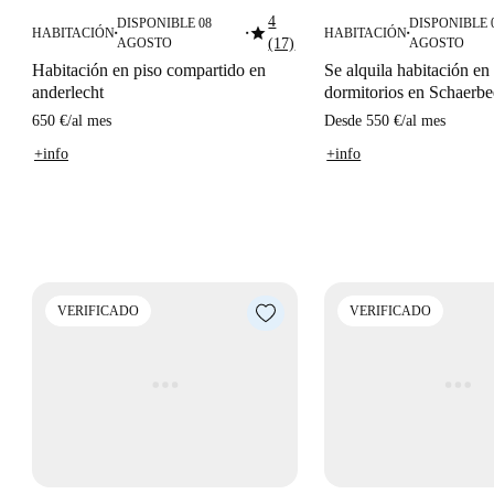
4
DISPONIBLE 08
DISPONIBLE 
star
HABITACIÓN
HABITACIÓN
■
■
■
AGOSTO
(17)
AGOSTO
Habitación en piso compartido en
Se alquila habitación en
anderlecht
dormitorios en Schaerbe
650 €
/
al mes
Desde
550 €
/
al mes
+info
+info
VERIFICADO
VERIFICADO