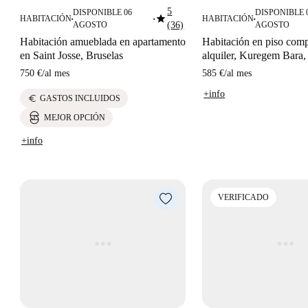
5
DISPONIBLE 06
DISPONIBLE 
star
HABITACIÓN
HABITACIÓN
■
■
■
AGOSTO
(36)
AGOSTO
Habitación amueblada en apartamento
Habitación en piso comp
en Saint Josse, Bruselas
alquiler, Kuregem Bara,
750 €
/
al mes
585 €
/
al mes
+info
euro
GASTOS INCLUIDOS
MEJOR OPCIÓN
+info
VERIFICADO