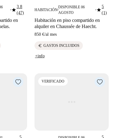
3.8
5
06
DISPONIBLE 06
star
star
HABITACIÓN
■
■
■
(47)
AGOSTO
(1)
artido en
Habitación en piso compartido en
selas.
alquiler en Chaussée de Haecht.
850 €
/
al mes
euro
GASTOS INCLUIDOS
+info
VERIFICADO
5
5
01
DISPONIBLE 06