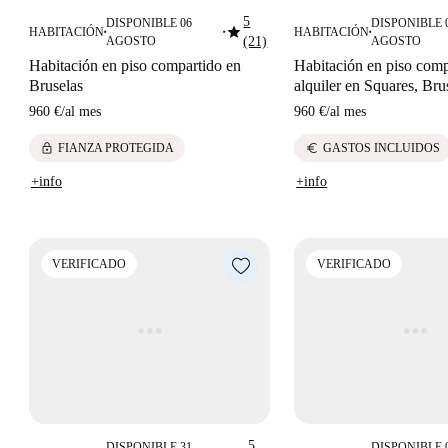
5
DISPONIBLE 06
DISPONIBLE 
star
HABITACIÓN
HABITACIÓN
■
■
■
AGOSTO
(21)
AGOSTO
Habitación en piso compartido en
Habitación en piso comp
Bruselas
alquiler en Squares, Bru
960 €
/
al mes
960 €
/
al mes
lock
euro
FIANZA PROTEGIDA
GASTOS INCLUIDOS
+info
+info
VERIFICADO
VERIFICADO
5
DISPONIBLE 31
DISPONIBLE 