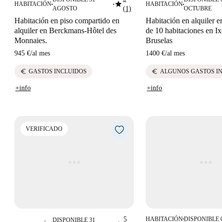
star
HABITACIÓN
HABITACIÓN
■
■
■
AGOSTO
(1)
OCTUBRE
Habitación en piso compartido en
Habitación en alquiler 
alquiler en Berckmans-Hôtel des
de 10 habitaciones en Ix
Monnaies.
Bruselas
945 €
/
al mes
1400 €
/
al mes
euro
euro
GASTOS INCLUIDOS
ALGUNOS GASTOS I
+info
+info
VERIFICADO
5
HABITACIÓN
DISPONIBLE 
DISPONIBLE 31
■