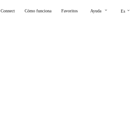
keyboard_arrow_down
keyboard_arrow_down
Connect
Cómo funciona
Favoritos
Ayuda
Es