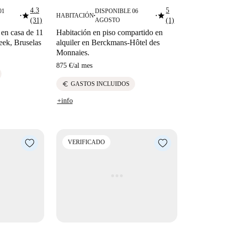
4.3
5
01
DISPONIBLE 06
star
star
HABITACIÓN
■
■
■
(31)
AGOSTO
(1)
 en casa de 11
Habitación en piso compartido en
eek, Bruselas
alquiler en Berckmans-Hôtel des
Monnaies.
875 €
/
al mes
euro
GASTOS INCLUIDOS
+info
VERIFICADO