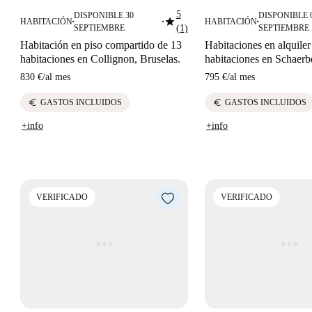
5
DISPONIBLE 30
DISPONIBLE 
star
HABITACIÓN
HABITACIÓN
■
■
■
SEPTIEMBRE
(1)
SEPTIEMBRE
Habitación en piso compartido de 13
Habitaciones en alquiler
habitaciones en Collignon, Bruselas.
habitaciones en Schaerb
830 €
/
al mes
795 €
/
al mes
euro
euro
GASTOS INCLUIDOS
GASTOS INCLUIDOS
+info
+info
VERIFICADO
VERIFICADO