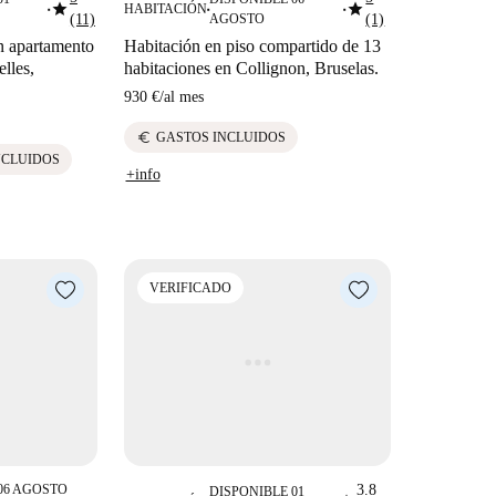
star
star
HABITACIÓN
■
■
■
(11)
AGOSTO
(1)
en apartamento
Habitación en piso compartido de 13
elles,
habitaciones en Collignon, Bruselas.
930 €
/
al mes
euro
GASTOS INCLUIDOS
NCLUIDOS
+info
VERIFICADO
06 AGOSTO
3.8
DISPONIBLE 01