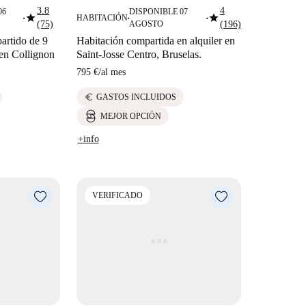
3.8
4
06
DISPONIBLE 07
star
star
HABITACIÓN
■
■
■
(75)
AGOSTO
(196)
artido de 9
Habitación compartida en alquiler en
 en Collignon
Saint-Josse Centro, Bruselas.
795 €
/
al mes
euro
GASTOS INCLUIDOS
MEJOR OPCIÓN
+info
VERIFICADO