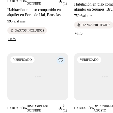
star
HABITACIÓN
■
■
OCTUBRE
(1)
Habitación en piso comp
alquiler en Squares, Bru
Habitación en piso compartido en
alquiler en Porte de Hal, Bruselas.
750 €
/
al mes
995 €
/
al mes
lock
FIANZA PROTEGIDA
euro
GASTOS INCLUIDOS
+info
+info
VERIFICADO
VERIFICADO
5
DISPONIBLE 01
DISPONIBLE 
star
HABITACIÓN
HABITACIÓN
■
■
■
OCTUBRE
(1)
AGOSTO