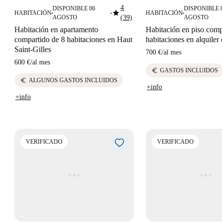
4
DISPONIBLE 06
DISPONIBLE 
star
HABITACIÓN
HABITACIÓN
■
■
■
AGOSTO
(39)
AGOSTO
Habitación en apartamento
Habitación en piso comp
compartido de 8 habitaciones en Haut
habitaciones en alquiler
Saint-Gilles
700 €
/
al mes
600 €
/
al mes
euro
GASTOS INCLUIDOS
euro
ALGUNOS GASTOS INCLUIDOS
+info
+info
VERIFICADO
VERIFICADO