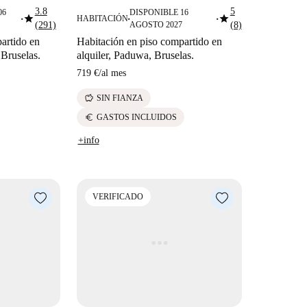
3.8
5
06
DISPONIBLE 16
star
star
HABITACIÓN
■
■
■
(291)
AGOSTO 2027
(8)
artido en
Habitación en piso compartido en
 Bruselas.
alquiler, Paduwa, Bruselas.
719 €
/
al mes
savings
SIN FIANZA
euro
GASTOS INCLUIDOS
+info
VERIFICADO