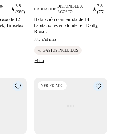
3.8
3.8
06
DISPONIBLE 06
star
star
HABITACIÓN
■
■
■
(986)
AGOSTO
(75)
 casa de 12
Habitación compartida de 14
ek, Bruselas
habitaciones en alquiler en Dailly,
Bruselas
775 €
/
al mes
euro
GASTOS INCLUIDOS
+info
VERIFICADO