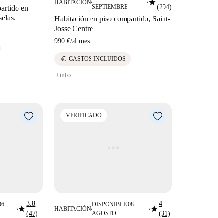
star
HABITACIÓN
■
■
SEPTIEMBRE
(294)
artido en
selas.
Habitación en piso compartido, Saint-
Josse Centre
990 €
/
al mes
euro
GASTOS INCLUIDOS
+info
VERIFICADO
3.8
4
06
DISPONIBLE 08
star
star
HABITACIÓN
■
■
■
(47)
AGOSTO
(31)