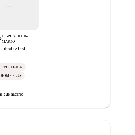
DISPONIBLE 04
N
■
MARZO
- double bed
s
A PROTEGIDA
AHOME PLUS
as que hacerlo