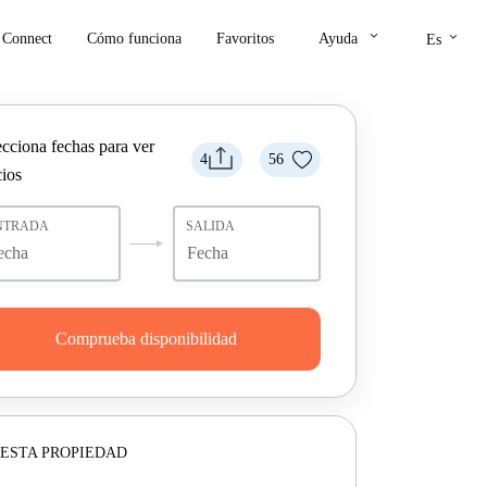
keyboard_arrow_down
keyboard_arrow_down
Connect
Cómo funciona
Favoritos
Ayuda
Es
ecciona fechas para ver
4
56
cios
NTRADA
SALIDA
Comprueba disponibilidad
ESTA PROPIEDAD