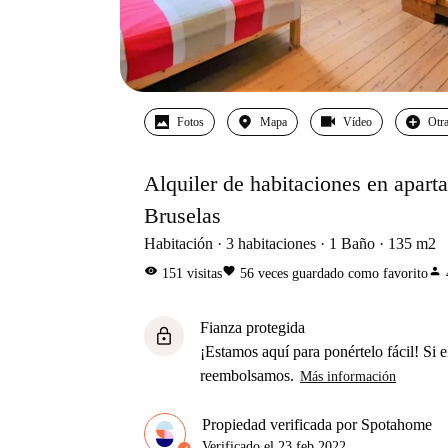
Fotos
Mapa
Vídeo
Otra
Alquiler de habitaciones en apart
Bruselas
Habitación
3
habitaciones
1
Baño
135
m2
visibility
favorite
person
151
visitas
56
veces guardado como favorito
Fianza protegida
lock
¡Estamos aquí para ponértelo fácil! Si el
reembolsamos.
Más información
Propiedad verificada por Spotahome
Verificado el
23 feb 2022