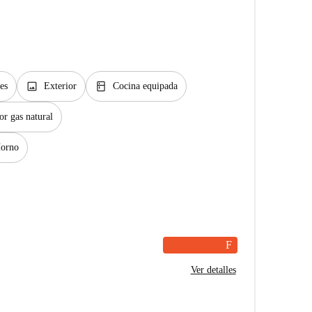
image
kitchen
es
Exterior
Cocina equipada
or gas natural
orno
F
Ver detalles