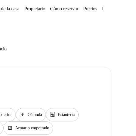
de la casa
Propietario
Cómo reservar
Precios
Disponibilidades
ncio
dresser
shelves
xterior
Cómoda
Estantería
dresser
Armario empotrado