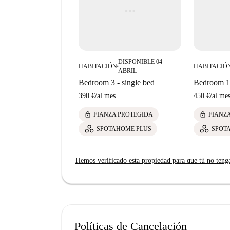
DISPONIBLE 04
HABITACIÓN
HABITACIÓ
■
ABRIL
Bedroom 3 - single bed
Bedroom 1 
390 €
/
al mes
450 €
/
al me
lock
lock
FIANZA PROTEGIDA
FIANZ
SPOTAHOME PLUS
SPOT
Hemos verificado esta propiedad para que tú no teng
Políticas de Cancelación