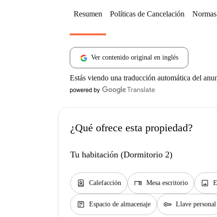
Resumen
Políticas de Cancelación
Normas 
Ver contenido original en inglés
Estás viendo una traducción automática del anu
¿Qué ofrece esta propiedad?
Tu habitación (Dormitorio 2)
water_heater
desk
image
Calefacción
Mesa escritorio
E
package
key
Espacio de almacenaje
Llave personal