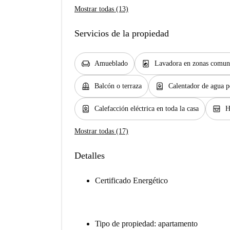
Mostrar todas (13)
Servicios de la propiedad
chair
local_laundry_service
Amueblado
Lavadora en zonas comun
balcony
water_heater
Balcón o terraza
Calentador de agua p
water_heater
oven_gen
Calefacción eléctrica en toda la casa
H
Mostrar todas (17)
Detalles
Certificado Energético
Tipo de propiedad: apartamento