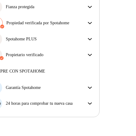
Fianza protegida
¡Estamos aquí para ponértelo fácil! Si el propietario
no te devuelve la fianza, nosotros te la
Propiedad verificada por Spotahome
reembolsamos.
Más información
Nuestro equipo ha revisado la casa para asegurar que
obtienes exactamente lo que ves en el anuncio.
Spotahome PLUS
Más sobre la verificación
La experiencia más segura para nuestros inquilinos
más exigentes. Estándares más altos de seguridad y
Propietario verificado
soporte adicional durante todo el alquiler.
Ver más
Privado
·
9 años
con nosotros
Más sobre este arrendador
MPRE CON SPOTAHOME
Más sobre la verificación
Garantía Spotahome
Si el propietario cancela tu reserva dentro de las 48
horas previas a la fecha de entrada, Spotahome A) te
24 horas para comprobar tu nueva casa
ayudará a encontrar un nuevo alojamiento y cubrirá
Si existe alguna diferencia con el anuncio que viste
el hotel hasta que encuentres nueva casa o B) te hará
en Spotahome, comunícanoslo dentro de las 24 horas
la devolución íntegra de la reserva.
siguientes a tu llegada para que podamos buscar una
solución.