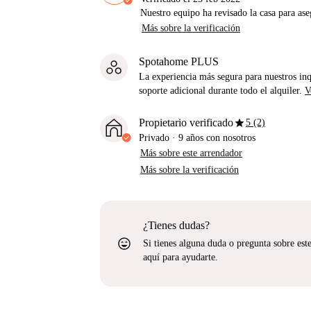
Nuestro equipo ha revisado la casa para ase
Más sobre la verificación
Spotahome PLUS
La experiencia más segura para nuestros inq
soporte adicional durante todo el alquiler.
V
star
Propietario verificado
5 (2)
Privado
·
9 años
con nosotros
Más sobre este arrendador
Más sobre la verificación
¿Tienes dudas?
sentiment_very_satisfied
Si tienes alguna duda o pregunta sobre est
aquí para ayudarte.