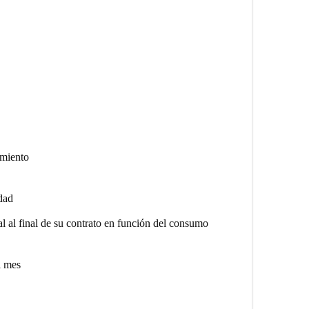
imiento
dad
al al final de su contrato en función del consumo
l mes