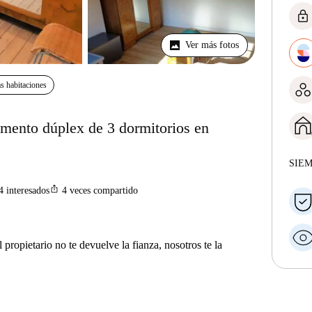
lock
Ver más fotos
s habitaciones
amento dúplex de 3 dormitorios en
SIE
ios_share
4
interesados
4
veces compartido
 propietario no te devuelve la fianza, nosotros te la