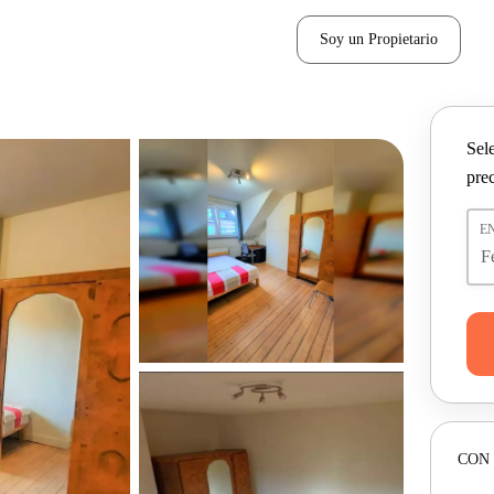
Soy un Propietario
Sel
pre
E
CON 