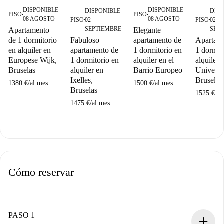
DISPONIBLE
DISPONIBLE
DISPONIBLE
DIS
PISO
PISO
■
■
08 AGOSTO
08 AGOSTO
PISO
02
PISO
02
■
■
SEPTIEMBRE
SEP
Apartamento
Elegante
Fabuloso
Apartam
de 1 dormitorio
apartamento de
apartamento de
1 dormit
en alquiler en
1 dormitorio en
1 dormitorio en
alquiler 
Europese Wijk,
alquiler en el
alquiler en
Universit
Bruselas
Barrio Europeo
Ixelles,
Bruselas
1380 €
/
al mes
1500 €
/
al mes
Bruselas
1525 €
/
al
1475 €
/
al mes
Cómo reservar
PASO 1