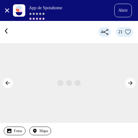
App de Spotahome
Abrir
4
21
Fotos
Mapa