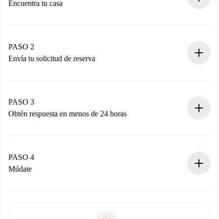
Encuentra tu casa
Proceso de reserva 100% online.
Casas y Propietarios verificados.
Tienes toda la información necesaria por adelantado.
PASO 2
Envía tu solicitud de reserva
Envía detalles básicos de tu perfil y de tu método de pago.
Recuerda que no te cobraremos nada hasta que el
propietario acepte.
PASO 3
Obtén respuesta en menos de 24 horas
El propietario tiene menos de 24 horas para confirmar.
Si es aceptada, te haremos el cargo y te pondremos en
contacto con el propietario.
PASO 4
Si es rechazada: No te haremos ningún cargo y te
Múdate
ofreceremos alternativas.
Acuerda con el propietario los detalles de tu llegada,
Documentos necesarios si tu propiedad es “
Spotahome
recogida de llaves, etc.
plus
”.
Spotahome sólo transferirá el primer pago al propietario si
Documento de identidad o Pasaporte