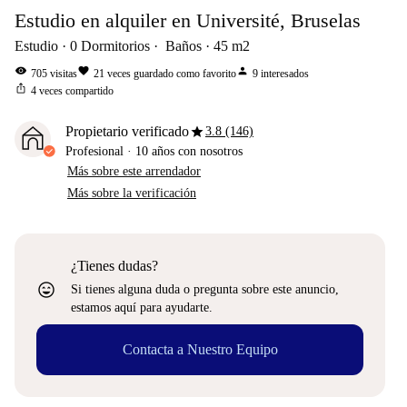
Estudio en alquiler en Université, Bruselas
Estudio
0
Dormitorios
Baños
45
m2
visibility
favorite
person
705
visitas
21
veces guardado como favorito
9
interesados
ios_share
4
veces compartido
star
Propietario verificado
3.8 (146)
Profesional
·
10 años
con nosotros
Más sobre este arrendador
Más sobre la verificación
¿Tienes dudas?
sentiment_very_satisfied
Si tienes alguna duda o pregunta sobre este anuncio,
estamos aquí para ayudarte.
Contacta a Nuestro Equipo