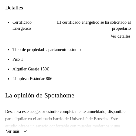
Detalles
Certificado
El certificado energético se ha solicitado al
Energético
propietario
Ver detalles
Tipo de propiedad: apartamento estudio
Piso 1
Alquiler Garaje 150€
Limpieza Estándar 80€
La opinión de Spotahome
Descubra este acogedor estudio completamente amueblado, disponible
para alquilar en el animado barrio de Université de Bruselas. Este
estudio ofrece un espacio confortable con muebles modernos y una
keyboard_arrow_down
Ver más
cocina equipada para su comodidad. Profesionales, parejas o estudiantes