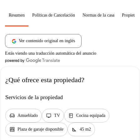
Resumen
Políticas de Cancelación
Normas de la casa
Propietari
Ver contenido original en inglés
Estás viendo una traducción automática del anuncio
¿Qué ofrece esta propiedad?
Servicios de la propiedad
chair
tv
kitchen
Amueblado
TV
Cocina equipada
garage
square_foot
Plaza de garaje disponible
45 m2