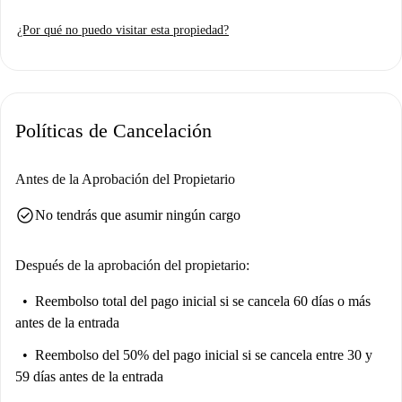
son bienvenidos a hacer de este fantástico espacio su nuevo hogar. Hay
¿Por qué no puedo visitar esta propiedad?
aparcamiento disponible, pero las facturas se pagan aparte. Tenga en
cuenta que la propiedad no ha sido revisada personalmente por
Spotahome, pero todos los propietarios anunciados han pasado por un
riguroso proceso de selección.
Políticas de Cancelación
Ubicado en el vibrante barrio de Université de Bruselas, este estudio
cuenta con excelentes servicios. A pocos pasos, encontrará restaurantes de
renombre como Passage Irena V-Ulb La Plaine y Pizzeria Prezzemolo.
Antes de la Aprobación del Propietario
La zona también alberga importantes instituciones educativas como
check_circle
No tendrás que asumir ningún cargo
Lunion Des Anciens Étudiants De Lulb y el Instituto Isat. Además, el
supermercado Carrefour está cerca para sus necesidades de alimentación.
Descubra la comunidad y haga de esta zona su nuevo hogar.
Después de la aprobación del propietario:
Reembolso total del pago inicial
si se cancela 60 días o más
antes de la entrada
Reembolso del 50% del pago inicial
si se cancela entre 30 y
59 días antes de la entrada