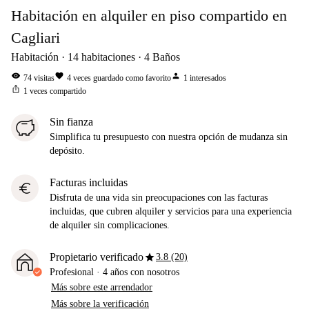
Habitación en alquiler en piso compartido en
Cagliari
Habitación
14
habitaciones
4
Baños
visibility
favorite
person
74
visitas
4
veces guardado como favorito
1
interesados
ios_share
1
veces compartido
Sin fianza
Simplifica tu presupuesto con nuestra opción de mudanza sin
depósito.
Facturas incluidas
euro
Disfruta de una vida sin preocupaciones con las facturas
incluidas, que cubren alquiler y servicios para una experiencia
de alquiler sin complicaciones.
star
Propietario verificado
3.8 (20)
Profesional
·
4 años
con nosotros
Más sobre este arrendador
Más sobre la verificación