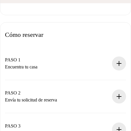
Cómo reservar
PASO 1
Encuentra tu casa
Proceso de reserva 100% online.
Casas y Propietarios verificados.
Tienes toda la información necesaria por adelantado.
PASO 2
Envía tu solicitud de reserva
Envía detalles básicos de tu perfil y de tu método de pago.
Recuerda que no te cobraremos nada hasta que el
propietario acepte.
PASO 3