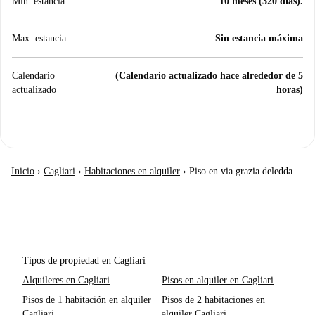
Min. estancia
10 meses (320 días).
Max. estancia
Sin estancia máxima
Calendario
(Calendario actualizado hace alrededor de 5
actualizado
horas)
Inicio
›
Cagliari
›
Habitaciones en alquiler
›
Piso en via grazia deledda
Tipos de propiedad en Cagliari
Alquileres en Cagliari
Pisos en alquiler en Cagliari
Pisos de 1 habitación en alquiler
Pisos de 2 habitaciones en
Cagliari
alquiler Cagliari