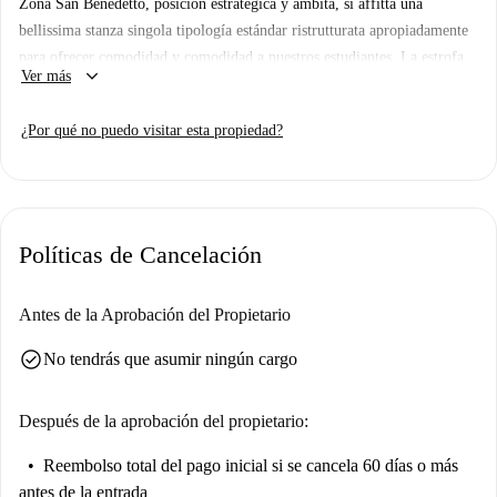
Zona San Benedetto, posición estratégica y ambita, si affitta una
bellissima stanza singola tipología estándar ristrutturata apropiadamente
para ofrecer comodidad y comodidad a nuestros estudiantes. La estrofa
keyboard_arrow_down
Ver más
es dotata di letto singolo, armadio 3 ante, scrivania, sedia, comodino,
tendaggi, specchio, libreria. I colori delle pareti favoriscono il buon
¿Por qué no puedo visitar esta propiedad?
umore e aiutano nello studio.
Políticas de Cancelación
Antes de la Aprobación del Propietario
check_circle
No tendrás que asumir ningún cargo
Después de la aprobación del propietario:
Reembolso total del pago inicial
si se cancela 60 días o más
antes de la entrada