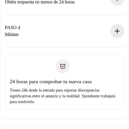
Obtén respuesta en menos de 24 horas
El propietario tiene menos de 24 horas para confirmar.
Si es aceptada, te haremos el cargo y te pondremos en
contacto con el propietario.
PASO 4
Si es rechazada: No te haremos ningún cargo y te
Múdate
ofreceremos alternativas.
Acuerda con el propietario los detalles de tu llegada,
Documentos necesarios si tu propiedad es “
Spotahome
recogida de llaves, etc.
plus
”.
Spotahome sólo transferirá el primer pago al propietario si
Documento de identidad o Pasaporte
no nos comunicas ningún problema.
Prueba de solvencia
Domiciliación del pago
24 horas para comprobar tu nueva casa
Tienes 24h desde la entrada para reportar discrepancias
significativas entre el anuncio y la realidad. Spotahome trabajará
para resolverlo.