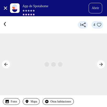
App de Spotahome
Abrir
1
4
Fotos
Mapa
Otras habitaciones