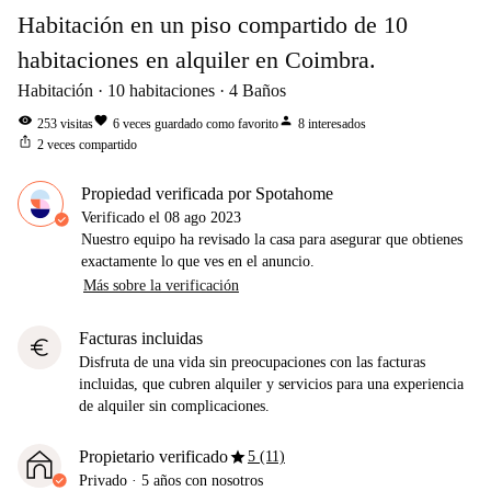
Habitación en un piso compartido de 10
habitaciones en alquiler en Coimbra.
Habitación
10
habitaciones
4
Baños
visibility
favorite
person
253
visitas
6
veces guardado como favorito
8
interesados
ios_share
2
veces compartido
Propiedad verificada por Spotahome
Verificado el
08 ago 2023
Nuestro equipo ha revisado la casa para asegurar que obtienes
exactamente lo que ves en el anuncio.
Más sobre la verificación
Facturas incluidas
euro
Disfruta de una vida sin preocupaciones con las facturas
incluidas, que cubren alquiler y servicios para una experiencia
de alquiler sin complicaciones.
star
Propietario verificado
5 (11)
Privado
·
5 años
con nosotros