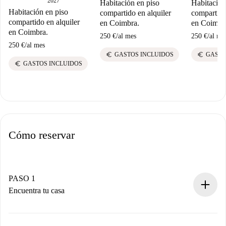
2027
Habitación en piso
Habitación
Habitación en piso
compartido en alquiler
compartido
compartido en alquiler
en Coimbra.
en Coimbr
en Coimbra.
250 €
/
al mes
250 €
/
al me
250 €
/
al mes
euro
euro
GASTOS INCLUIDOS
GASTO
euro
GASTOS INCLUIDOS
Cómo reservar
PASO 1
Encuentra tu casa
Proceso de reserva 100% online.
Casas y Propietarios verificados.