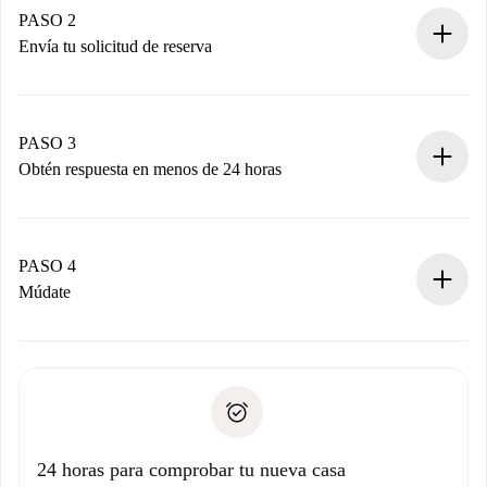
Tienes toda la información necesaria por adelantado.
PASO 2
Envía tu solicitud de reserva
Envía detalles básicos de tu perfil y de tu método de pago.
Recuerda que no te cobraremos nada hasta que el
propietario acepte.
PASO 3
Obtén respuesta en menos de 24 horas
El propietario tiene menos de 24 horas para confirmar.
Si es aceptada, te haremos el cargo y te pondremos en
contacto con el propietario.
PASO 4
Si es rechazada: No te haremos ningún cargo y te
Múdate
ofreceremos alternativas.
Acuerda con el propietario los detalles de tu llegada,
Documentos necesarios si tu propiedad es “
Spotahome
recogida de llaves, etc.
plus
”.
Spotahome sólo transferirá el primer pago al propietario si
Documento de identidad o Pasaporte
no nos comunicas ningún problema.
Prueba de solvencia
Domiciliación del pago
24 horas para comprobar tu nueva casa