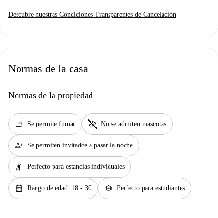
Descubre nuestras Condiciones Transparentes de Cancelación
Normas de la casa
Normas de la propiedad
smoking_rooms
pet_supplies
Se permite fumar
No se admiten mascotas
person_add
Se permiten invitados a pasar la noche
hail
Perfecto para estancias individuales
calendar_month
school
Rango de edad: 18 - 30
Perfecto para estudiantes