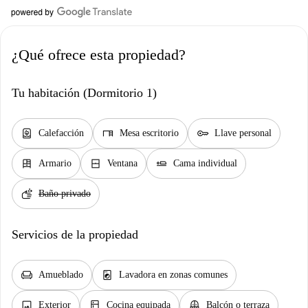
¿Qué ofrece esta propiedad?
Tu habitación (Dormitorio 1)
water_heater
desk
key
Calefacción
Mesa escritorio
Llave personal
dresser
window_closed
airline_seat_flat
Armario
Ventana
Cama individual
soap
Baño privado
Servicios de la propiedad
chair
local_laundry_service
Amueblado
Lavadora en zonas comunes
image
kitchen
balcony
Exterior
Cocina equipada
Balcón o terraza