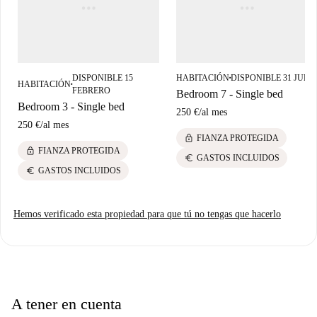
Coimbra.
DISPONIBLE 15
HABITACIÓN
DISPONIBLE 31 JULI
■
HABITACIÓN
■
FEBRERO
Bedroom 7 - Single bed
Bedroom 3 - Single bed
250 €
/
al mes
250 €
/
al mes
lock
FIANZA PROTEGIDA
lock
FIANZA PROTEGIDA
euro
GASTOS INCLUIDOS
euro
GASTOS INCLUIDOS
Hemos verificado esta propiedad para que tú no tengas que hacerlo
A tener en cuenta