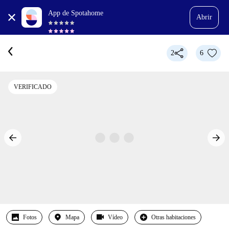
App de Spotahome
Abrir
2
6
VERIFICADO
Fotos
Mapa
Vídeo
Otras habitaciones