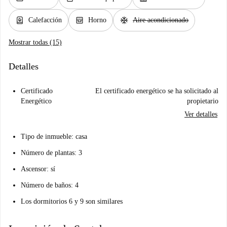
water_heater
oven_gen
ac_unit
Calefacción
Horno
Aire acondicionado
Mostrar todas (15)
Detalles
Certificado
El certificado energético se ha solicitado al
Energético
propietario
Ver detalles
Tipo de inmueble: casa
Número de plantas: 3
Ascensor: sí
Número de baños: 4
Los dormitorios 6 y 9 son similares