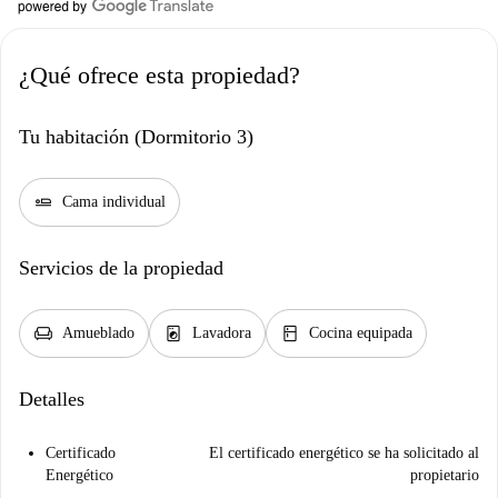
¿Qué ofrece esta propiedad?
Tu habitación (Dormitorio 3)
airline_seat_flat
Cama individual
Servicios de la propiedad
chair
local_laundry_service
kitchen
Amueblado
Lavadora
Cocina equipada
Detalles
Certificado
El certificado energético se ha solicitado al
Energético
propietario