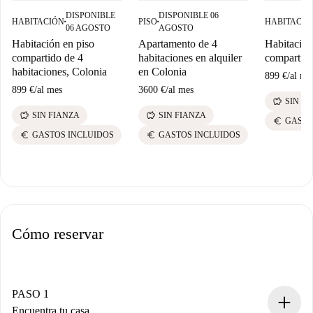
DISPONIBLE
DISPONIBLE 06
HABITACIÓN
PISO
HABITACIÓ
■
■
06 AGOSTO
AGOSTO
Habitación en piso
Apartamento de 4
Habitación
compartido de 4
habitaciones en alquiler
compartido
habitaciones, Colonia
en Colonia
899 €
/
al me
899 €
/
al mes
3600 €
/
al mes
savings
SIN F
savings
savings
SIN FIANZA
SIN FIANZA
euro
GASTO
euro
euro
GASTOS INCLUIDOS
GASTOS INCLUIDOS
Cómo reservar
PASO 1
Encuentra tu casa