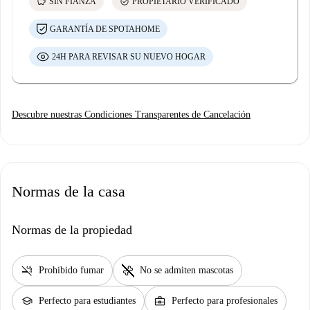
savings
check_circle
SIN FIANZA
PROPIETARIO VERIFICADO
GARANTÍA DE SPOTAHOME
24H PARA REVISAR SU NUEVO HOGAR
Descubre nuestras Condiciones Transparentes de Cancelación
Normas de la casa
Normas de la propiedad
smoke_free
pet_supplies
Prohibido fumar
No se admiten mascotas
school
business_center
Perfecto para estudiantes
Perfecto para profesionales