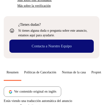
Más sobre este arrendador
Más sobre la verificación
¿Tienes dudas?
sentiment_very_satisfied
Si tienes alguna duda o pregunta sobre este anuncio,
estamos aquí para ayudarte.
Contacta a Nuestro Equipo
Resumen
Políticas de Cancelación
Normas de la casa
Propietari
Ver contenido original en inglés
Estás viendo una traducción automática del anuncio