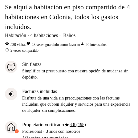
Se alquila habitación en piso compartido de 4
habitaciones en Colonia, todos los gastos
incluidos.
Habitación
4
habitaciones
Baños
visibility
favorite
person
530
visitas
23
veces guardado como favorito
20
interesados
ios_share
2
veces compartido
Sin fianza
Simplifica tu presupuesto con nuestra opción de mudanza sin
depósito.
Facturas incluidas
euro
Disfruta de una vida sin preocupaciones con las facturas
incluidas, que cubren alquiler y servicios para una experiencia
de alquiler sin complicaciones.
star
Propietario verificado
3.8 (198)
Profesional
·
3 años
con nosotros