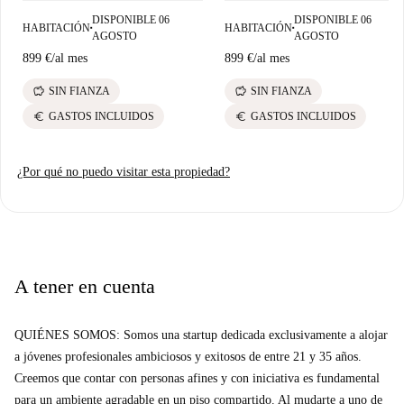
DISPONIBLE 06
DISPONIBLE 06
HABITACIÓN
HABITACIÓN
■
■
AGOSTO
AGOSTO
899 €
/
al mes
899 €
/
al mes
savings
savings
SIN FIANZA
SIN FIANZA
euro
euro
GASTOS INCLUIDOS
GASTOS INCLUIDOS
¿Por qué no puedo visitar esta propiedad?
A tener en cuenta
QUIÉNES SOMOS: Somos una startup dedicada exclusivamente a alojar
a jóvenes profesionales ambiciosos y exitosos de entre 21 y 35 años.
Creemos que contar con personas afines y con iniciativa es fundamental
para un ambiente agradable en un piso compartido. Al mudarte a uno de