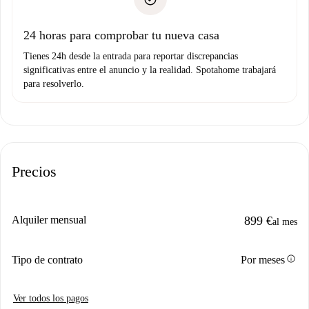
Prueba de solvencia
Domiciliación del pago
24 horas para comprobar tu nueva casa
Tienes 24h desde la entrada para reportar discrepancias
significativas entre el anuncio y la realidad. Spotahome trabajará
para resolverlo.
Precios
Alquiler mensual
899 €
al mes
info
Tipo de contrato
Por meses
Ver todos los pagos