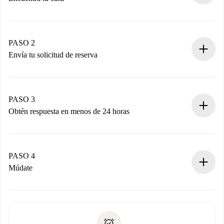
Proceso de reserva 100% online.
Casas y Propietarios verificados.
Tienes toda la información necesaria por adelantado.
PASO 2
Envía tu solicitud de reserva
Envía detalles básicos de tu perfil y de tu método de pago.
Recuerda que no te cobraremos nada hasta que el
propietario acepte.
PASO 3
Obtén respuesta en menos de 24 horas
El propietario tiene menos de 24 horas para confirmar.
Si es aceptada, te haremos el cargo y te pondremos en
contacto con el propietario.
PASO 4
Si es rechazada: No te haremos ningún cargo y te
Múdate
ofreceremos alternativas.
Acuerda con el propietario los detalles de tu llegada,
Documentos necesarios si tu propiedad es “
Spotahome
recogida de llaves, etc.
plus
”.
Spotahome sólo transferirá el primer pago al propietario si
Documento de identidad o Pasaporte
no nos comunicas ningún problema.