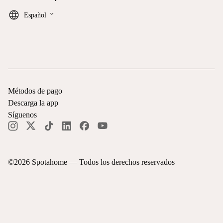
keyboard_arrow_down
Español
Métodos de pago
Descarga la app
Síguenos
©
2026
Spotahome —
Todos los derechos reservados