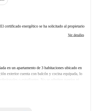
El certificado energético se ha solicitado al propietario
Ver detalles
lada en un apartamento de 3 habitaciones ubicado en
ión exterior cuenta con balcón y cocina equipada, lo
ofesionales o estudiantes. No se admiten parejas ni
ad, agua, gas, wifi y calefacción, están incluidos, lo
Si bien Spotahome no los verifica personalmente,
ionados, lo que garantiza anuncios de alta calidad.
 en Colonia, este lugar ofrece proximidad a varias