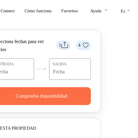
keyboard_arrow_down
keyboard_arrow_down
Connect
Cómo funciona
Favoritos
Ayuda
Es
ecciona fechas para ver
1
4
cios
NTRADA
SALIDA
Comprueba disponibilidad
ESTA PROPIEDAD