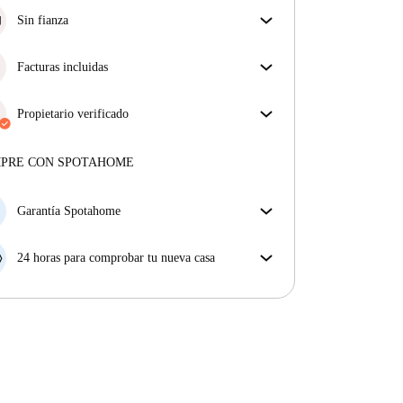
Sin fianza
Simplifica tu presupuesto con nuestra opción de
mudanza sin depósito.
Facturas incluidas
Disfruta de una vida sin preocupaciones con las
facturas incluidas, que cubren alquiler y servicios
Propietario verificado
para una experiencia de alquiler sin complicaciones.
Profesional
·
3 años
con nosotros
Más sobre este arrendador
MPRE CON SPOTAHOME
Más sobre la verificación
Garantía Spotahome
Si el propietario cancela tu reserva dentro de las 48
horas previas a la fecha de entrada, Spotahome A) te
24 horas para comprobar tu nueva casa
ayudará a encontrar un nuevo alojamiento y cubrirá
Si existe alguna diferencia con el anuncio que viste
el hotel hasta que encuentres nueva casa o B) te hará
en Spotahome, comunícanoslo dentro de las 24 horas
la devolución íntegra de la reserva.
siguientes a tu llegada para que podamos buscar una
solución.