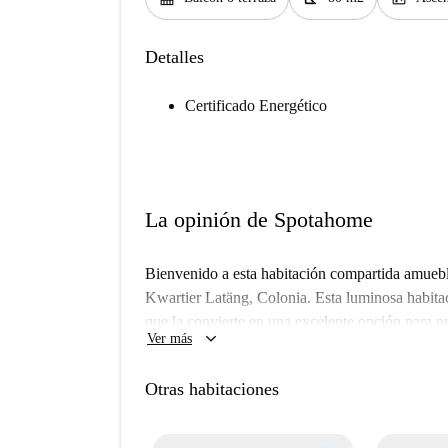
Detalles
Certificado Energético
La opinión de Spotahome
Bienvenido a esta habitación compartida amueb
Kwartier Latäng, Colonia. Esta luminosa habitac
que la convierte en una excelente opción para pr
keyboard_arrow_down
Ver más
mascotas. Todos los gastos, incluyendo electricid
que garantiza una estancia sin preocupaciones. 
Otras habitaciones
todos los propietarios son cuidadosamente selecc
Situado en el animado barrio de Kwartier Latäng