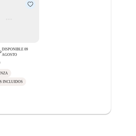
 deliciosa cocina italiana en el restaurante Il Bagutta,
dezvous y visite restaurantes locales de renombre
es como LOVE WINS Street Art y Stolperstein están
e ofrece un encanto cultural. La cercana Sinagoga
n aún más el valor cultural y práctico de esta
DISPONIBLE 09
N
■
AGOSTO
s
ANZA
S INCLUIDOS