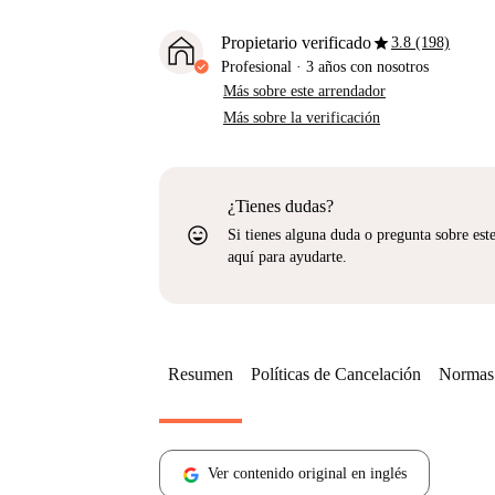
star
Propietario verificado
3.8 (198)
Profesional
·
3 años
con nosotros
Más sobre este arrendador
Más sobre la verificación
¿Tienes dudas?
sentiment_very_satisfied
Si tienes alguna duda o pregunta sobre est
aquí para ayudarte.
Resumen
Políticas de Cancelación
Normas 
Ver contenido original en inglés