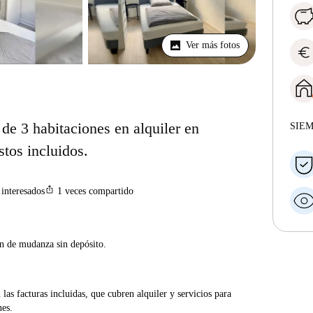
Ver más fotos
euro
de 3 habitaciones en alquiler en
SIE
stos incluidos.
ios_share
interesados
1
veces compartido
ón de mudanza sin depósito.
las facturas incluidas, que cubren alquiler y servicios para
nes.