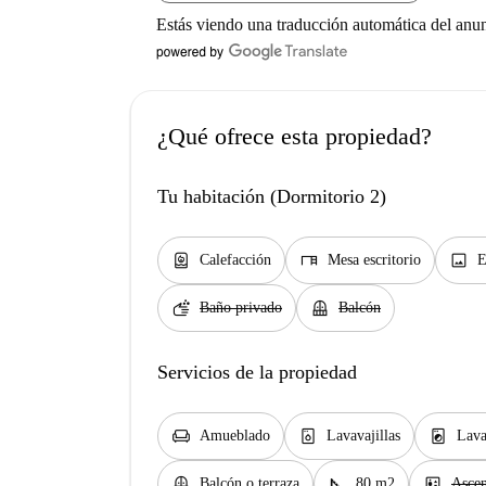
Estás viendo una traducción automática del anu
¿Qué ofrece esta propiedad?
Tu habitación (Dormitorio 2)
water_heater
desk
image
Calefacción
Mesa escritorio
E
soap
balcony
Baño privado
Balcón
Servicios de la propiedad
chair
dishwasher_gen
local_laundry_service
Amueblado
Lavavajillas
Lava
balcony
square_foot
elevator
Balcón o terraza
80 m2
Ascen