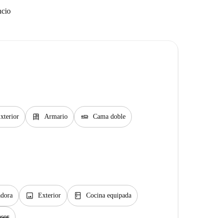
ncio
dresser
airline_seat_flat
xterior
Armario
Cama doble
image
kitchen
dora
Exterior
Cocina equipada
sor