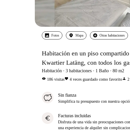
Fotos
Mapa
Otras habitaciones
Habitación en un piso compartido 
Kwartier Latäng, con todos los ga
Habitación
3
habitaciones
1
Baño
80
m2
visibility
favorite
person
186
visitas
4
veces guardado como favorito
2
Sin fianza
Simplifica tu presupuesto con nuestra opci
Facturas incluidas
euro
Disfruta de una vida sin preocupaciones con 
una experiencia de alquiler sin complicacio