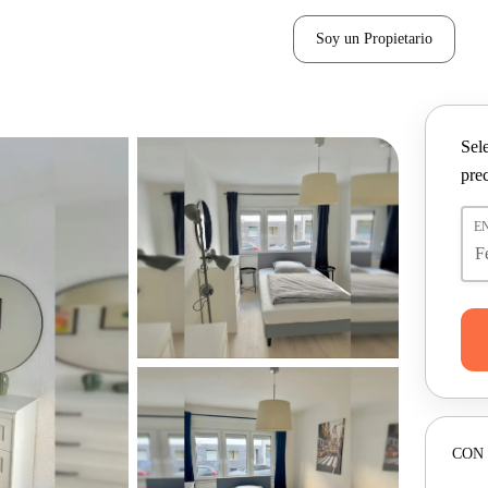
Soy un Propietario
Sel
pre
E
CON 