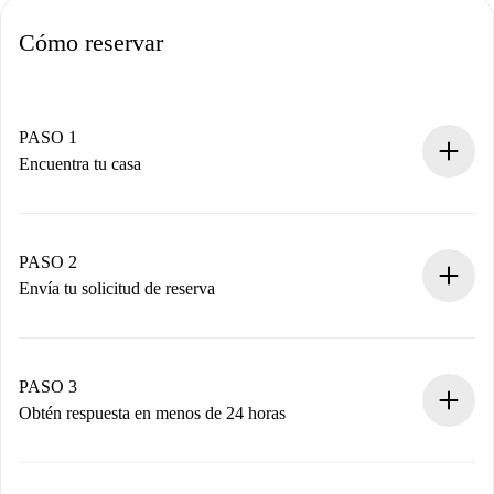
Cómo reservar
PASO 1
Encuentra tu casa
Proceso de reserva 100% online.
Casas y Propietarios verificados.
Tienes toda la información necesaria por adelantado.
PASO 2
Envía tu solicitud de reserva
Envía detalles básicos de tu perfil y de tu método de pago.
Recuerda que no te cobraremos nada hasta que el
propietario acepte.
PASO 3
Obtén respuesta en menos de 24 horas
El propietario tiene menos de 24 horas para confirmar.
Si es aceptada, te haremos el cargo y te pondremos en