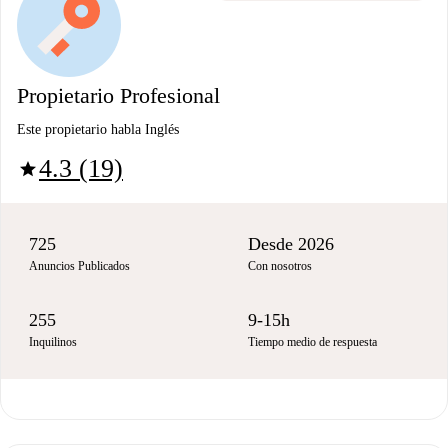
Propietario Profesional
Este propietario habla Inglés
4.3 (19)
star
725
Desde 2026
Anuncios Publicados
Con nosotros
255
9-15h
Inquilinos
Tiempo medio de respuesta