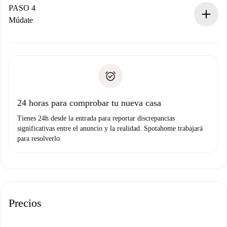
contacto con el propietario.
PASO 4
Si es rechazada: No te haremos ningún cargo y te
Múdate
ofreceremos alternativas.
Acuerda con el propietario los detalles de tu llegada,
Documentos necesarios si tu propiedad es “
Spotahome
recogida de llaves, etc.
plus
”.
Spotahome sólo transferirá el primer pago al propietario si
Documento de identidad o Pasaporte
no nos comunicas ningún problema.
Prueba de solvencia
Domiciliación del pago
24 horas para comprobar tu nueva casa
Tienes 24h desde la entrada para reportar discrepancias
significativas entre el anuncio y la realidad. Spotahome trabajará
para resolverlo.
Precios