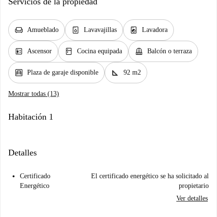
Servicios de la propiedad
chair
dishwasher_gen
local_laundry_service
Amueblado
Lavavajillas
Lavadora
elevator
kitchen
balcony
Ascensor
Cocina equipada
Balcón o terraza
garage
square_foot
Plaza de garaje disponible
92 m2
Mostrar todas (13)
Habitación 1
Detalles
Certificado
El certificado energético se ha solicitado al
Energético
propietario
Ver detalles