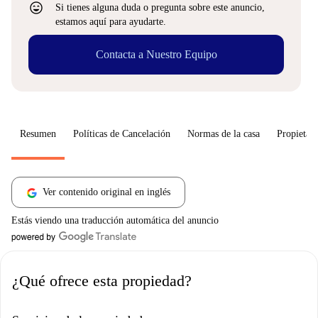
sentiment_very_satisfied
Si tienes alguna duda o pregunta sobre este anuncio,
estamos aquí para ayudarte.
Contacta a Nuestro Equipo
Resumen
Políticas de Cancelación
Normas de la casa
Propietari
Ver contenido original en inglés
Estás viendo una traducción automática del anuncio
¿Qué ofrece esta propiedad?