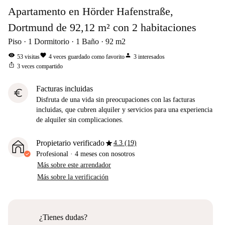
Apartamento en Hörder Hafenstraße,
Dortmund de 92,12 m² con 2 habitaciones
Piso
1
Dormitorio
1
Baño
92
m2
visibility
favorite
person
53
visitas
4
veces guardado como favorito
3
interesados
ios_share
3
veces compartido
Facturas incluidas
euro
Disfruta de una vida sin preocupaciones con las facturas
incluidas, que cubren alquiler y servicios para una experiencia
de alquiler sin complicaciones.
star
Propietario verificado
4.3 (19)
Profesional
·
4 meses
con nosotros
Más sobre este arrendador
Más sobre la verificación
¿Tienes dudas?