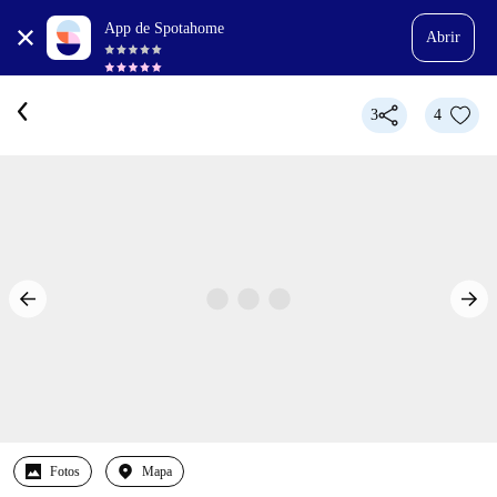
App de Spotahome
Abrir
3
4
Fotos
Mapa