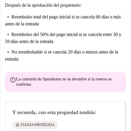
Glaskuppel, über das Sie die Wohnung erreichen. Der Zugang erfolgt
Después de la aprobación del propietario:
komfortabel und barrierearm per Aufzug – auch direkt von der
Reembolso total del pago inicial
si se cancela 60 días o más
Tiefgarage aus.
antes de la entrada
Die Wohnung liegt im 4. Obergeschoss und überzeugt durch eine
großzügige Raumaufteilung, hochwertige Möblierung sowie eine helle,
Reembolso del 50% del pago inicial
si se cancela entre 30 y
freundliche Atmosphäre. Der große Balkon, begehbar vom Wohnbereich,
59 días antes de la entrada
bietet zusätzlichen Raum zur Erholung.
No reembolsable
si se cancela 29 días o menos antes de la
Die Einbauküche exclusivo ist voll ausgestattet mit hochwertigen
entrada
Siemens-Geräten und eignet sich ideal für den täglichen Gebrauch wie
auch für längere Aufenthalte.
error
La comisión de Spotahome
no se devuelve
si la reserva se
Das Schlafzimmer bietet durch dos Fenster eine angenehme
confirma
Lichtstimmung und Ruhe. Das moderne Badezimmer verfügt über
Badewanne und separad Dusche mit Echtglasabtrennung, ergänzt durch
ein alto Dusch-WC von Geberit. Eine Fußbodenheizung im Bad sorgt
für zusätzlichen Comfort. Ausstattung Ausstattung y extras: •
Y recuerda, con esta propiedad tendrás:
Vollmöbliert und komplett ausgestattet (inkl. Haushaltsutensilien) •
Sofort bezugsfertig – „Einziehen & Wohlfühlen“ • Balcón • Aufzug
lock
FIANZA PROTEGIDA
(barrero Zugang) • Tiefgaragenstellplatz + zusätzlicher Außenstellplatz •