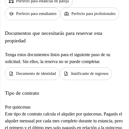
partner_heart
Perfecto para estancias en pareja
Spotahome que administra la propiedad se comunicará con usted
directamente. Le solicitarán el pago del depósito de seguridad y de los
school
business_center
Perfecto para estudiantes
Perfecto para profesionales
servicios públicos del primer mes (si estos no están incluidos en el
alquiler pagado en Spotahome). También recibirá instrucciones sobre
Documentos que necesitarás para reservar esta
cómo proceder con la firma del contrato.
propiedad
Tenga estos documentos listos para el siguiente paso de su
solicitud. Sin ellos, la reserva no se puede completar.
description
description
Documento de identidad
Justificante de ingresos
Tipo de contrato
Por quincenas
Este tipo de contrato calcula el alquiler por quincenas. Pagarás el
alquiler mensual por cada mes completo durante tu estancia, pero
el primero y el último mes solo pagarás en relación a la quincena