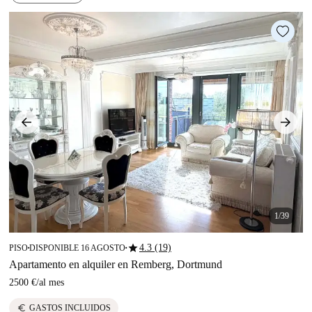
1/39
star
4.3 (19)
PISO
DISPONIBLE 16 AGOSTO
■
■
Apartamento en alquiler en Remberg, Dortmund
2500 €
/
al mes
euro
GASTOS INCLUIDOS