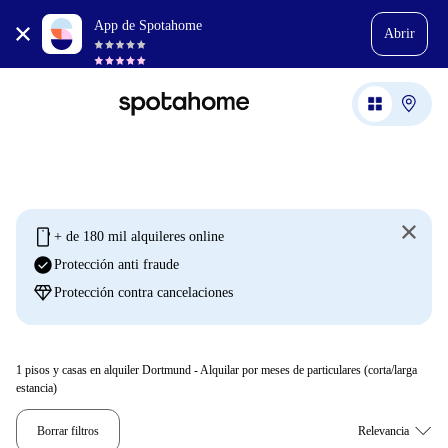
App de Spotahome
Abrir
mobile
+ de 180 mil alquileres online
check_circle
Protección anti fraude
diamond
Protección contra cancelaciones
1
pisos y casas en alquiler Dortmund - Alquilar por meses de particulares (corta/larga
estancia)
Borrar filtros