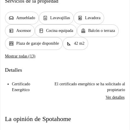
Servicios de la propiedad
chair
dishwasher_gen
local_laundry_service
Amueblado
Lavavajillas
Lavadora
elevator
kitchen
balcony
Ascensor
Cocina equipada
Balcón o terraza
garage
square_foot
Plaza de garaje disponible
42 m2
Mostrar todas (13)
Detalles
Certificado
El certificado energético se ha solicitado al
Energético
propietario
Ver detalles
La opinión de Spotahome