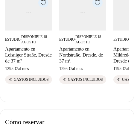
DISPONIBLE 18
DISPONIBLE 18
DI
ESTUDIO
ESTUDIO
ESTUDIO
■
■
■
AGOSTO
AGOSTO
SE
Apartamento en
Apartamento en
Apartamen
Leisniger Straße, Dresde
Nordstraße, Dresde, de
Mildred-Sc
de 37 m²
37 m².
Dresde de
1295 €
/
al mes
1295 €
/
al mes
1195 €
/
al m
euro
euro
euro
GASTOS INCLUIDOS
GASTOS INCLUIDOS
GASTO
Cómo reservar