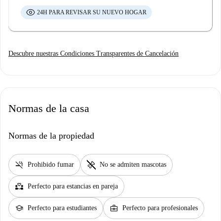
24H PARA REVISAR SU NUEVO HOGAR
Descubre nuestras Condiciones Transparentes de Cancelación
Normas de la casa
Normas de la propiedad
smoke_free
pet_supplies
Prohibido fumar
No se admiten mascotas
partner_heart
Perfecto para estancias en pareja
school
business_center
Perfecto para estudiantes
Perfecto para profesionales