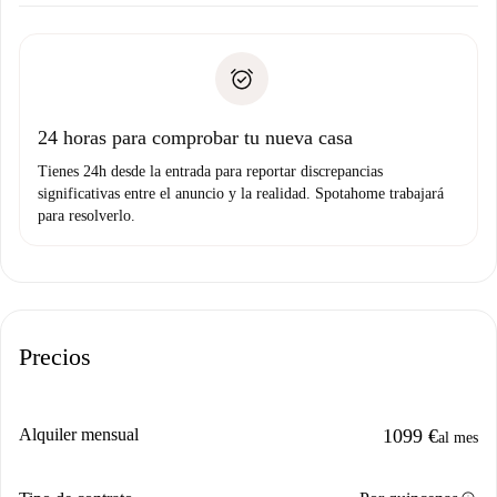
Acuerda con el propietario los detalles de tu llegada,
Documentos necesarios si tu propiedad es “
Spotahome
recogida de llaves, etc.
plus
”.
Spotahome sólo transferirá el primer pago al propietario si
Documento de identidad o Pasaporte
no nos comunicas ningún problema.
Prueba de solvencia
Domiciliación del pago
24 horas para comprobar tu nueva casa
Tienes 24h desde la entrada para reportar discrepancias
significativas entre el anuncio y la realidad. Spotahome trabajará
para resolverlo.
Precios
Alquiler mensual
1099 €
al mes