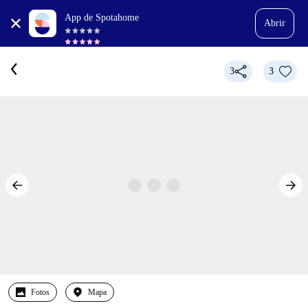
App de Spotahome
Abrir
3
3
Fotos
Mapa