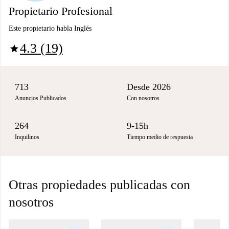
Propietario Profesional
Este propietario habla Inglés
4.3 (19)
star
713
Desde 2026
Anuncios Publicados
Con nosotros
264
9-15h
Inquilinos
Tiempo medio de respuesta
Otras propiedades publicadas con
nosotros