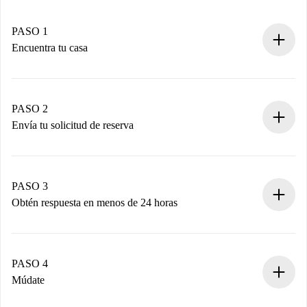
PASO 1
Encuentra tu casa
Proceso de reserva 100% online.
Casas y Propietarios verificados.
Tienes toda la información necesaria por adelantado.
PASO 2
Envía tu solicitud de reserva
Envía detalles básicos de tu perfil y de tu método de pago.
Recuerda que no te cobraremos nada hasta que el
propietario acepte.
PASO 3
Obtén respuesta en menos de 24 horas
El propietario tiene menos de 24 horas para confirmar.
Si es aceptada, te haremos el cargo y te pondremos en
contacto con el propietario.
PASO 4
Si es rechazada: No te haremos ningún cargo y te
Múdate
ofreceremos alternativas.