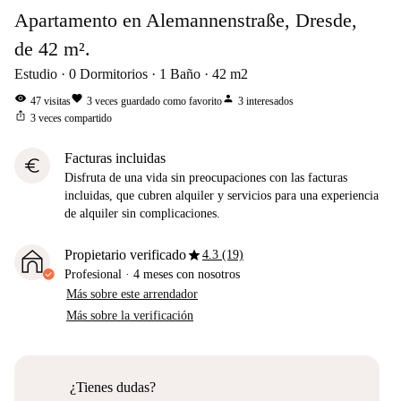
Apartamento en Alemannenstraße, Dresde,
de 42 m².
Estudio
0
Dormitorios
1
Baño
42
m2
visibility
favorite
person
47
visitas
3
veces guardado como favorito
3
interesados
ios_share
3
veces compartido
Facturas incluidas
euro
Disfruta de una vida sin preocupaciones con las facturas
incluidas, que cubren alquiler y servicios para una experiencia
de alquiler sin complicaciones.
star
Propietario verificado
4.3 (19)
Profesional
·
4 meses
con nosotros
Más sobre este arrendador
Más sobre la verificación
¿Tienes dudas?