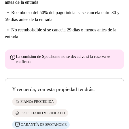
antes de la entrada
subterráneo (+ 75 €); El precio del alquiler es por persona.
Documentos requeridos: - Documento de identidad - Garantía financiera
Reembolso del 50% del pago inicial
si se cancela entre 30 y
59 días antes de la entrada
Documentos requeridos: - Documento de identidad - Garantía financiera
No reembolsable
si se cancela 29 días o menos antes de la
[ITA] - 300€ comprendensivi di: stesura e registrazione del contratto,
entrada
gestione organizzativa della prenotazione, assistenza e supporto. Da
pagare entro il check-in.
[ENG] - 300€ including: drafting and registration of the contract,
error
La comisión de Spotahome
no se devuelve
si la reserva se
booking management and coordination, assistance and support. To be
confirma
pay before check-in.
NB. Una vez confirmada la reserva, el socio local de Spotahome que
gestiona la propiedad se pondrá en contacto con usted directamente. Le
Y recuerda, con esta propiedad tendrás:
solicitarán el pago del depósito de seguridad y los gastos del primer mes
(si no están incluidos en el alquiler pagado en Spotahome). También
lock
FIANZA PROTEGIDA
recibirá instrucciones sobre cómo firmar el contrato.
check_circle
PROPIETARIO VERIFICADO
GARANTÍA DE SPOTAHOME