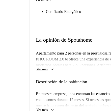
Certificado Energético
La opinión de Spotahome
Apartamento para 2 personas en la prestigiosa 
PHO. ROOM 2.0 te ofrece una experiencia de vi
modernos, ideales para 2 o 3 personas. Adéntrat
keyboard_arrow_down
Ver más
combinan a la perfección. Nuestras zonas comune
jóvenes y crear valiosas oportunidades de colab
Descripción de la habitación
experiencia universitaria. Amplia sala de estar
dos veces por semana, aparcamiento seguro para
En nuestra empresa, ¡nos encantan las estancias 
wifi en los apartamentos y zonas comunes, adem
con nosotros durante 12 meses. Si necesitas qu
Última actualización: 06/08/26
que se haga cargo del resto del periodo, ambos 
keyboard_arrow_down
Ver más