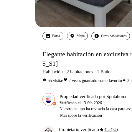
Fotos
Mapa
Otras habitaciones
Elegante habitación en exclusiva 
5_S1]
Habitación
2
habitaciones
1
Baño
visibility
favorite
person
55
visitas
2
veces guardado como favorito
2
Propiedad verificada por Spotahome
Verificado el
13 feb 2026
Nuestro equipo ha revisado la casa para ase
Más sobre la verificación
star
Propietario verificado
4.5 (73)