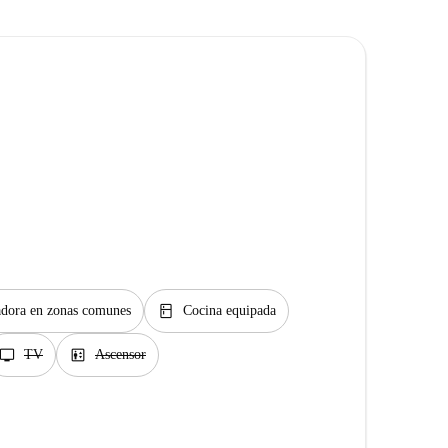
kitchen
dora en zonas comunes
Cocina equipada
tv
elevator
TV
Ascensor