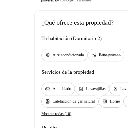
¿Qué ofrece esta propiedad?
Tu habitación (Dormitorio 2)
ac_unit
soap
Aire acondicionado
Baño privado
Servicios de la propiedad
chair
dishwasher_gen
local_laundry_service
Amueblado
Lavavajillas
Lava
water_heater
oven_gen
Calefacción de gas natural
Horno
Mostrar todas (10)
Detalles