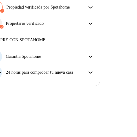
Propiedad verificada por Spotahome
Nuestro equipo ha revisado la casa para asegurar que
obtienes exactamente lo que ves en el anuncio.
Propietario verificado
Más sobre la verificación
Profesional
·
5 años
con nosotros
Más sobre este arrendador
MPRE CON SPOTAHOME
Más sobre la verificación
Garantía Spotahome
Si el propietario cancela tu reserva dentro de las 48
horas previas a la fecha de entrada, Spotahome A) te
24 horas para comprobar tu nueva casa
ayudará a encontrar un nuevo alojamiento y cubrirá
Si existe alguna diferencia con el anuncio que viste
el hotel hasta que encuentres nueva casa o B) te hará
en Spotahome, comunícanoslo dentro de las 24 horas
la devolución íntegra de la reserva.
siguientes a tu llegada para que podamos buscar una
solución.