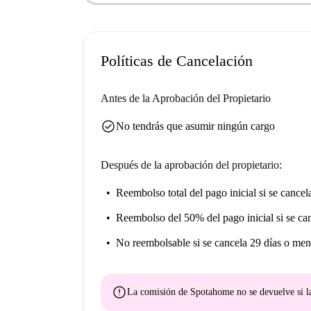
INFORMACIÓN Y RESERVAS:
1) Contáctanos a través de este anuncio.
Políticas de Cancelación
2) Revisa tu correo electrónico en los próximos 6
para reservar de inmediato.
Antes de la Aprobación del Propietario
check_circle
No tendrás que asumir ningún cargo
Después de la aprobación del propietario:
Reembolso total del pago inicial
si se cancel
Reembolso del 50% del pago inicial
si se ca
No reembolsable
si se cancela 29 días o men
error
La comisión de Spotahome
no se devuelve
si l