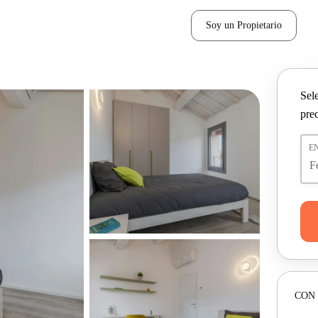
Soy un Propietario
Sel
pre
E
CON 