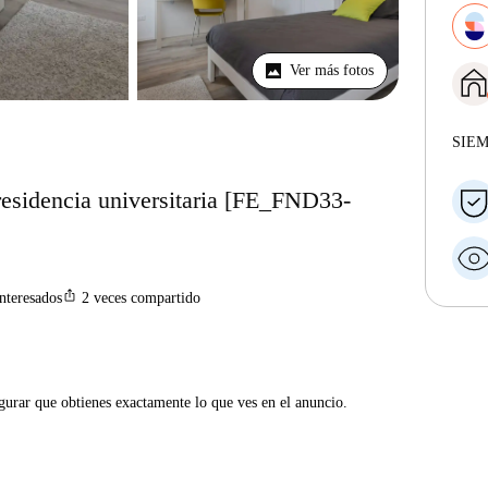
Ver más fotos
SIE
residencia universitaria [FE_FND33-
ios_share
interesados
2
veces compartido
gurar que obtienes exactamente lo que ves en el anuncio.