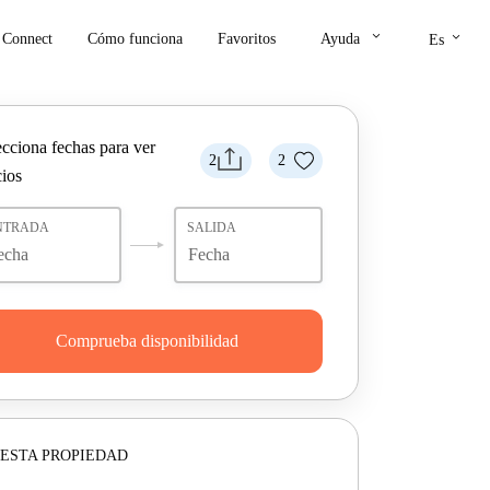
keyboard_arrow_down
keyboard_arrow_down
Connect
Cómo funciona
Favoritos
Ayuda
Es
ecciona fechas para ver
2
2
cios
NTRADA
SALIDA
Comprueba disponibilidad
ESTA PROPIEDAD