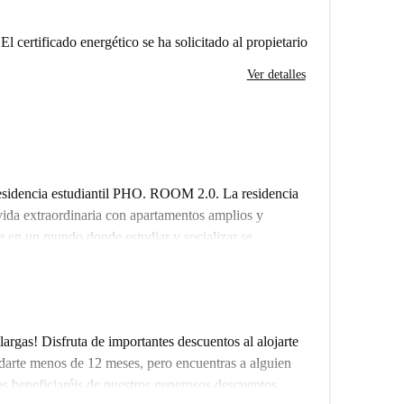
El certificado energético se ha solicitado al propietario
Ver detalles
residencia estudiantil PHO. ROOM 2.0. La residencia
da extraordinaria con apartamentos amplios y
e en un mundo donde estudiar y socializar se
s están diseñadas para fomentar la interacción entre
oración, lo que te permitirá aprovechar al máximo tu
, espaciosa cocina-comedor, limpieza de zonas comunes
 bicicletas y jardín interior. PHO. ROOM 2.0 ofrece
largas! Disfruta de importantes descuentos al alojarte
ás de lavadora-secadora.
edarte menos de 12 meses, pero encuentras a alguien
os beneficiaréis de nuestros generosos descuentos.