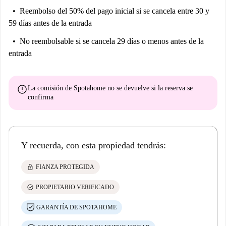
2) Revisa tu correo electrónico en los próximos 60 minutos. Recibirás
Reembolso del 50% del pago inicial
si se cancela entre 30 y
inmediatamente el horario de proyección o el enlace para reservar.
59 días antes de la entrada
No reembolsable
si se cancela 29 días o menos antes de la
entrada
error
La comisión de Spotahome
no se devuelve
si la reserva se
confirma
Y recuerda, con esta propiedad tendrás:
lock
FIANZA PROTEGIDA
check_circle
PROPIETARIO VERIFICADO
GARANTÍA DE SPOTAHOME