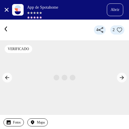
App de Spotahome
Abrir
4
2
VERIFICADO
Fotos
Mapa