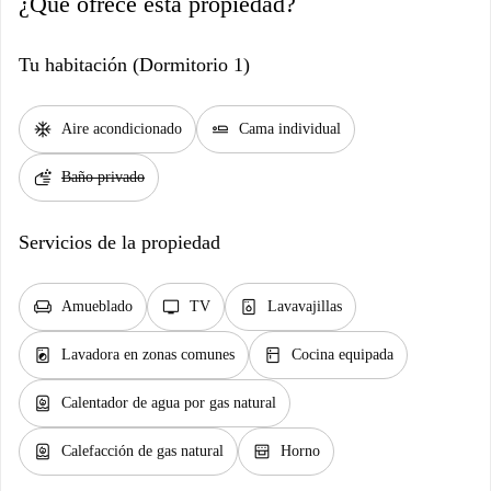
¿Qué ofrece esta propiedad?
Tu habitación (Dormitorio 1)
ac_unit
airline_seat_flat
Aire acondicionado
Cama individual
soap
Baño privado
Servicios de la propiedad
chair
tv
dishwasher_gen
Amueblado
TV
Lavavajillas
local_laundry_service
kitchen
Lavadora en zonas comunes
Cocina equipada
water_heater
Calentador de agua por gas natural
water_heater
oven_gen
Calefacción de gas natural
Horno