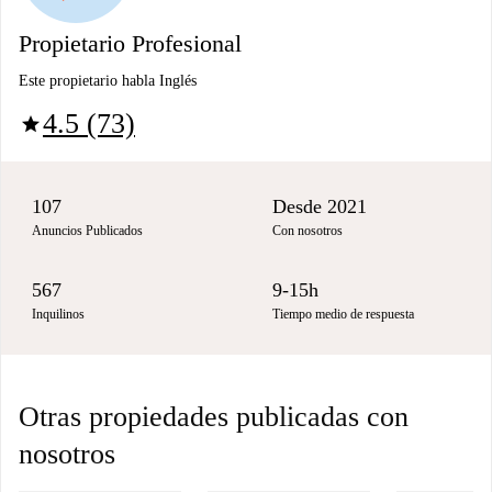
Propietario Profesional
Este propietario habla Inglés
4.5 (73)
star
107
Desde 2021
Anuncios Publicados
Con nosotros
567
9-15h
Inquilinos
Tiempo medio de respuesta
Otras propiedades publicadas con
nosotros