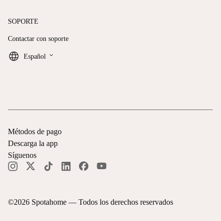
SOPORTE
Contactar con soporte
keyboard_arrow_down
Español
Métodos de pago
Descarga la app
Síguenos
©
2026
Spotahome —
Todos los derechos reservados