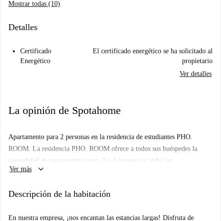
Mostrar todas (10)
Detalles
Certificado
El certificado energético se ha solicitado al
Energético
propietario
Ver detalles
La opinión de Spotahome
Apartamento para 2 personas en la residencia de estudiantes PHO.
ROOM. La residencia PHO. ROOM ofrece a todos sus huéspedes la
comodidad de apartamentos para 2 o 3 personas y todas las
keyboard_arrow_down
Ver más
oportunidades que una residencia exclusivamente para estudiantes puede
brindar, tanto para el estudio como para la socialización. Siempre con
Descripción de la habitación
total seguridad gracias al filtro Dust Free, que elimina hasta el 99% de
alérgenos, virus, bacterias y olores.
En nuestra empresa, ¡nos encantan las estancias largas! Disfruta de