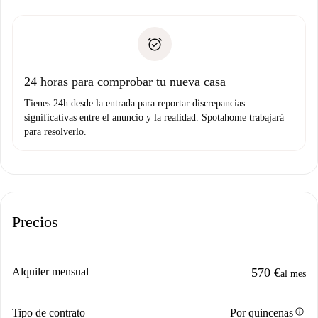
recogida de llaves, etc.
plus
”.
Spotahome sólo transferirá el primer pago al propietario si
Documento de identidad o Pasaporte
no nos comunicas ningún problema.
Prueba de solvencia
Domiciliación del pago
24 horas para comprobar tu nueva casa
Tienes 24h desde la entrada para reportar discrepancias
significativas entre el anuncio y la realidad. Spotahome trabajará
para resolverlo.
Precios
Alquiler mensual
570 €
al mes
info
Tipo de contrato
Por quincenas