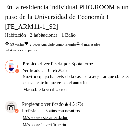
En la residencia individual PHO.ROOM a un
paso de la Universidad de Economía !
[FE_ARM11-1_S2]
Habitación
2
habitaciones
1
Baño
visibility
favorite
person
99
visitas
2
veces guardado como favorito
4
interesados
ios_share
4
veces compartido
Propiedad verificada por Spotahome
Verificado el
16 feb 2026
Nuestro equipo ha revisado la casa para asegurar que obtienes
exactamente lo que ves en el anuncio.
Más sobre la verificación
star
Propietario verificado
4.5 (73)
Profesional
·
5 años
con nosotros
Más sobre este arrendador
Más sobre la verificación