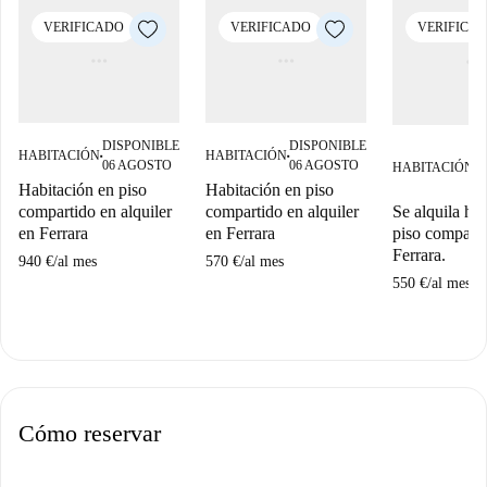
VERIFICADO
VERIFICADO
VERIFICA
DISPONIBLE
DISPONIBLE
D
HABITACIÓN
HABITACIÓN
■
■
06 AGOSTO
06 AGOSTO
HABITACIÓN
0
■
S
Habitación en piso
Habitación en piso
Se alquila ha
compartido en alquiler
compartido en alquiler
piso comparti
en Ferrara
en Ferrara
Ferrara.
940 €
/
al mes
570 €
/
al mes
550 €
/
al mes
Cómo reservar