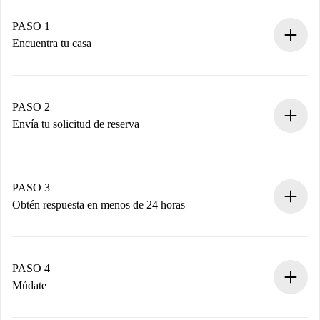
PASO 1
Encuentra tu casa
Proceso de reserva 100% online.
Casas y Propietarios verificados.
Tienes toda la información necesaria por adelantado.
PASO 2
Envía tu solicitud de reserva
Envía detalles básicos de tu perfil y de tu método de pago.
Recuerda que no te cobraremos nada hasta que el
propietario acepte.
PASO 3
Obtén respuesta en menos de 24 horas
El propietario tiene menos de 24 horas para confirmar.
Si es aceptada, te haremos el cargo y te pondremos en
contacto con el propietario.
PASO 4
Si es rechazada: No te haremos ningún cargo y te
Múdate
ofreceremos alternativas.
Acuerda con el propietario los detalles de tu llegada,
Documentos necesarios si tu propiedad es “
Spotahome