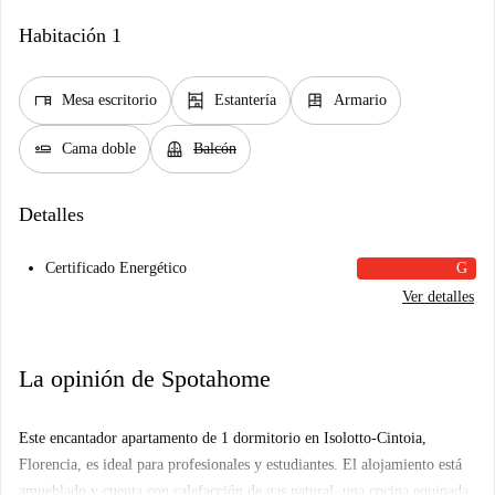
Habitación 1
desk
shelves
dresser
Mesa escritorio
Estantería
Armario
airline_seat_flat
balcony
Cama doble
Balcón
Detalles
Certificado Energético
G
Ver detalles
La opinión de Spotahome
Este encantador apartamento de 1 dormitorio en Isolotto-Cintoia,
Florencia, es ideal para profesionales y estudiantes. El alojamiento está
amueblado y cuenta con calefacción de gas natural, una cocina equipada