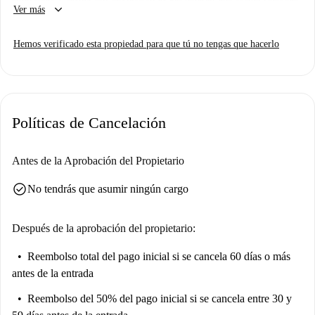
keyboard_arrow_down
Ver más
con horno de gas y aire acondicionado individual. Dispone de conexión
Wi-Fi. No se admiten mascotas ni fumar, para garantizar un ambiente
Hemos verificado esta propiedad para que tú no tengas que hacerlo
limpio. Ha sido inspeccionado por Spotahome para asegurar su calidad.
Isolotto-Cintoia es un barrio vibrante cerca de Florencia. Este
alojamiento goza de una ubicación privilegiada cerca de la estación de
metro T1-Paolo Uccello. Entre los lugares de interés cercanos se
Políticas de Cancelación
encuentran A Tutta Piadina para comer algo rápido, y opciones cercanas
como Pizzeria y Pizza Art M&R para degustar platos italianos. El
impresionante Observatorio y Ghiacciaia delle Cascine también están a
Antes de la Aprobación del Propietario
poca distancia para explorarlos con tranquilidad.
check_circle
No tendrás que asumir ningún cargo
Después de la aprobación del propietario:
Reembolso total del pago inicial
si se cancela 60 días o más
antes de la entrada
Reembolso del 50% del pago inicial
si se cancela entre 30 y