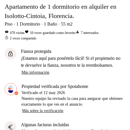
Apartamento de 1 dormitorio en alquiler en
Isolotto-Cintoia, Florencia.
Piso
1
Dormitorio
1
Baño
55
m2
visibility
favorite
person
476
visitas
10
veces guardado como favorito
7
interesados
ios_share
2
veces compartido
Fianza protegida
lock
¡Estamos aquí para ponértelo fácil! Si el propietario no
te devuelve la fianza, nosotros te la reembolsamos.
Más información
Propiedad verificada por Spotahome
Verificado el
12 may 2026
Nuestro equipo ha revisado la casa para asegurar que obtienes
exactamente lo que ves en el anuncio.
Más sobre la verificación
Algunas facturas incluidas
euro