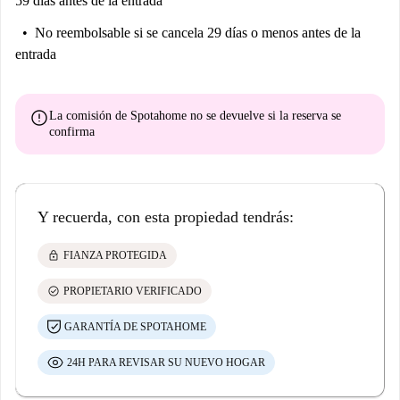
59 días antes de la entrada
No reembolsable
si se cancela 29 días o menos antes de la
entrada
error
La comisión de Spotahome
no se devuelve
si la reserva se
confirma
Y recuerda, con esta propiedad tendrás:
lock
FIANZA PROTEGIDA
check_circle
PROPIETARIO VERIFICADO
GARANTÍA DE SPOTAHOME
24H PARA REVISAR SU NUEVO HOGAR