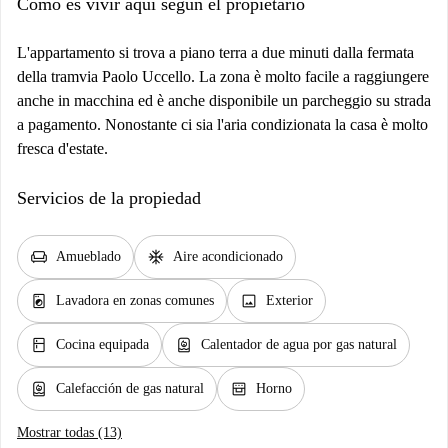
Cómo es vivir aquí según el propietario
L'appartamento si trova a piano terra a due minuti dalla fermata
della tramvia Paolo Uccello. La zona è molto facile a raggiungere
anche in macchina ed è anche disponibile un parcheggio su strada
a pagamento. Nonostante ci sia l'aria condizionata la casa è molto
fresca d'estate.
Servicios de la propiedad
chair
ac_unit
Amueblado
Aire acondicionado
local_laundry_service
image
Lavadora en zonas comunes
Exterior
kitchen
water_heater
Cocina equipada
Calentador de agua por gas natural
water_heater
oven_gen
Calefacción de gas natural
Horno
Mostrar todas (13)