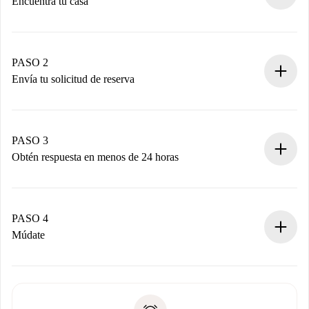
Encuentra tu casa
Proceso de reserva 100% online.
Casas y Propietarios verificados.
Tienes toda la información necesaria por adelantado.
PASO 2
Envía tu solicitud de reserva
Envía detalles básicos de tu perfil y de tu método de pago.
Recuerda que no te cobraremos nada hasta que el
propietario acepte.
PASO 3
Obtén respuesta en menos de 24 horas
El propietario tiene menos de 24 horas para confirmar.
Si es aceptada, te haremos el cargo y te pondremos en
contacto con el propietario.
PASO 4
Si es rechazada: No te haremos ningún cargo y te
Múdate
ofreceremos alternativas.
Acuerda con el propietario los detalles de tu llegada,
Documentos necesarios si tu propiedad es “
Spotahome
recogida de llaves, etc.
plus
”.
Spotahome sólo transferirá el primer pago al propietario si
Documento de identidad o Pasaporte