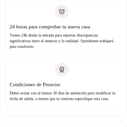
plus
”.
Spotahome sólo transferirá el primer pago al propietario si
Documento de identidad o Pasaporte
no nos comunicas ningún problema.
Prueba de solvencia
Domiciliación del pago
24 horas para comprobar tu nueva casa
Tienes 24h desde la entrada para reportar discrepancias
significativas entre el anuncio y la realidad. Spotahome trabajará
para resolverlo.
Condiciones de Preaviso
Debes avisar con al menos 30 días de antelación para modificar tu
fecha de salida, a menos que tu contrato especifique otra cosa.