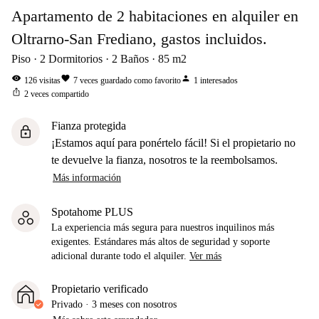
Apartamento de 2 habitaciones en alquiler en
Oltrarno-San Frediano, gastos incluidos.
Piso
2
Dormitorios
2
Baños
85
m2
visibility
favorite
person
126
visitas
7
veces guardado como favorito
1
interesados
ios_share
2
veces compartido
Fianza protegida
lock
¡Estamos aquí para ponértelo fácil! Si el propietario no
te devuelve la fianza, nosotros te la reembolsamos.
Más información
Spotahome PLUS
La experiencia más segura para nuestros inquilinos más
exigentes. Estándares más altos de seguridad y soporte
adicional durante todo el alquiler.
Ver más
Propietario verificado
Privado
·
3 meses
con nosotros