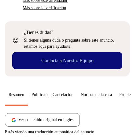
Más sobre este arrendador
Más sobre la verificación
¿Tienes dudas?
sentiment_very_satisfied
Si tienes alguna duda o pregunta sobre este anuncio,
estamos aquí para ayudarte.
Contacta a Nuestro Equipo
Resumen
Políticas de Cancelación
Normas de la casa
Propietari
Ver contenido original en inglés
Estás viendo una traducción automática del anuncio