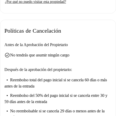
¿Por qué no puedo visitar esta propiedad?
selección para garantizar su fiabilidad.
Oltrarno-San Frediano es conocido por su belleza histórica y su ambiente
vibrante. Cerca del apartamento, encontrará restaurantes como Ristorante
Bei y Umi Sushi Lab, y atracciones como Porta San Frediano y Ricordo
Políticas de Cancelación
Fabbrica Pignone Fondata nel 1842, que contribuyen a una experiencia
de barrio dinámica.
Antes de la Aprobación del Propietario
check_circle
No tendrás que asumir ningún cargo
Después de la aprobación del propietario:
Reembolso total del pago inicial
si se cancela 60 días o más
antes de la entrada
Reembolso del 50% del pago inicial
si se cancela entre 30 y
59 días antes de la entrada
No reembolsable
si se cancela 29 días o menos antes de la