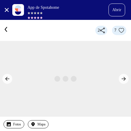
App de Spotahome
Abrir
2
7
Fotos
Mapa