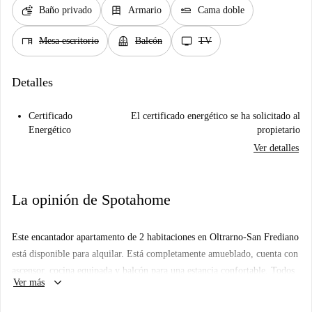
soap
dresser
airline_seat_flat
Baño privado
Armario
Cama doble
desk
balcony
tv
Mesa escritorio
Balcón
TV
Detalles
Certificado
El certificado energético se ha solicitado al
Energético
propietario
Ver detalles
La opinión de Spotahome
Este encantador apartamento de 2 habitaciones en Oltrarno-San Frediano
está disponible para alquilar. Está completamente amueblado, cuenta con
ascensor, cocina equipada y balcón para una estancia confortable. Todos
keyboard_arrow_down
Ver más
los gastos están incluidos, lo que lo convierte en una opción ideal para
parejas. Los propietarios de Spotahome pasan por un riguroso proceso de