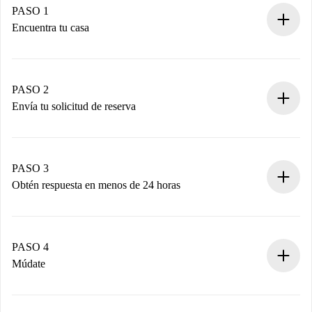
PASO 1
Encuentra tu casa
Proceso de reserva 100% online.
Casas y Propietarios verificados.
Tienes toda la información necesaria por adelantado.
PASO 2
Envía tu solicitud de reserva
Envía detalles básicos de tu perfil y de tu método de pago.
Recuerda que no te cobraremos nada hasta que el
propietario acepte.
PASO 3
Obtén respuesta en menos de 24 horas
El propietario tiene menos de 24 horas para confirmar.
Si es aceptada, te haremos el cargo y te pondremos en
contacto con el propietario.
PASO 4
Si es rechazada: No te haremos ningún cargo y te
Múdate
ofreceremos alternativas.
Acuerda con el propietario los detalles de tu llegada,
Documentos necesarios si tu propiedad es “
Spotahome
recogida de llaves, etc.