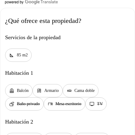
¿Qué ofrece esta propiedad?
Servicios de la propiedad
square_foot
85 m2
Habitación 1
balcony
dresser
airline_seat_flat
Balcón
Armario
Cama doble
soap
desk
tv
Baño privado
Mesa escritorio
TV
Habitación 2