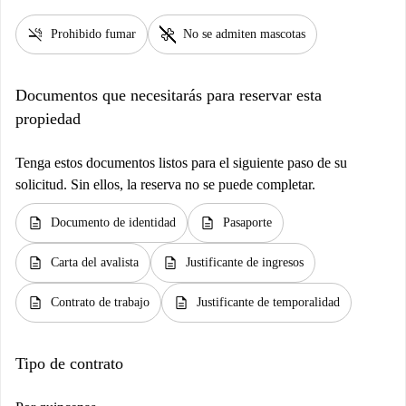
smoke_free
pet_supplies
Prohibido fumar
No se admiten mascotas
Documentos que necesitarás para reservar esta
propiedad
Tenga estos documentos listos para el siguiente paso de su
solicitud. Sin ellos, la reserva no se puede completar.
description
description
Documento de identidad
Pasaporte
description
description
Carta del avalista
Justificante de ingresos
description
description
Contrato de trabajo
Justificante de temporalidad
Tipo de contrato