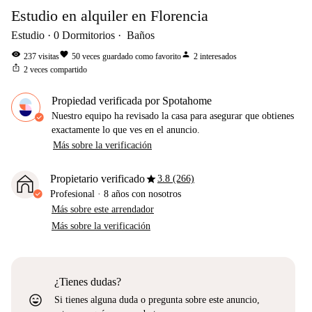
Estudio en alquiler en Florencia
Estudio
0
Dormitorios
Baños
visibility
favorite
person
237
visitas
50
veces guardado como favorito
2
interesados
ios_share
2
veces compartido
Propiedad verificada por Spotahome
Nuestro equipo ha revisado la casa para asegurar que obtienes
exactamente lo que ves en el anuncio.
Más sobre la verificación
star
Propietario verificado
3.8 (266)
Profesional
·
8 años
con nosotros
Más sobre este arrendador
Más sobre la verificación
¿Tienes dudas?
sentiment_very_satisfied
Si tienes alguna duda o pregunta sobre este anuncio,