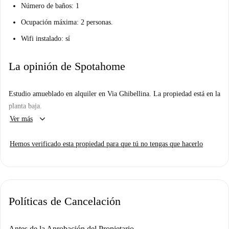
Número de baños: 1
Ocupación máxima: 2 personas.
Wifi instalado: sí
La opinión de Spotahome
Estudio amueblado en alquiler en Via Ghibellina. La propiedad está en la
planta baja.
keyboard_arrow_down
Ver más
Hemos verificado esta propiedad para que tú no tengas que hacerlo
Políticas de Cancelación
Antes de la Aprobación del Propietario