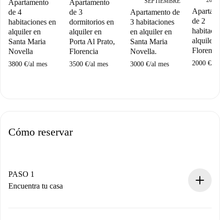
2027
SEPTIEMBRE
Apartamento
Apartamento
Apartam
Apartamento de
de 4
de 3
de 2
3 habitaciones
habitaciones en
dormitorios en
habitaci
en alquiler en
alquiler en
alquiler en
alquiler 
Santa Maria
Santa Maria
Porta Al Prato,
Florenci
Novella.
Novella
Florencia
2000 €
/
al
3000 €
/
al mes
3800 €
/
al mes
3500 €
/
al mes
Cómo reservar
PASO 1
Encuentra tu casa
Proceso de reserva 100% online.
Casas y Propietarios verificados.