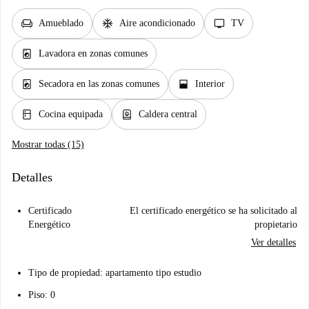
chair
ac_unit
tv
Amueblado
Aire acondicionado
TV
local_laundry_service
Lavadora en zonas comunes
local_laundry_service
window_open
Secadora en las zonas comunes
Interior
kitchen
water_heater
Cocina equipada
Caldera central
Mostrar todas (15)
Detalles
Certificado
El certificado energético se ha solicitado al
Energético
propietario
Ver detalles
Tipo de propiedad: apartamento tipo estudio
Piso: 0