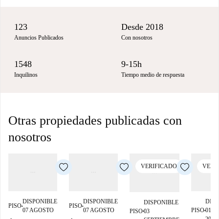
123
Desde 2018
Anuncios Publicados
Con nosotros
1548
9-15h
Inquilinos
Tiempo medio de respuesta
Otras propiedades publicadas con
nosotros
VERIFICADO
VERI
DISPONIBLE
DISPONIBLE
DIS
DISPONIBLE
PISO
PISO
■
■
07 AGOSTO
07 AGOSTO
PISO
01 F
PISO
03
■
■