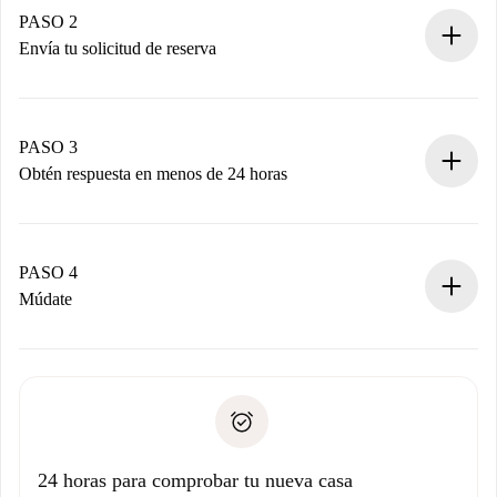
Tienes toda la información necesaria por adelantado.
PASO 2
Envía tu solicitud de reserva
Envía detalles básicos de tu perfil y de tu método de pago.
Recuerda que no te cobraremos nada hasta que el
propietario acepte.
PASO 3
Obtén respuesta en menos de 24 horas
El propietario tiene menos de 24 horas para confirmar.
Si es aceptada, te haremos el cargo y te pondremos en
contacto con el propietario.
PASO 4
Si es rechazada: No te haremos ningún cargo y te
Múdate
ofreceremos alternativas.
Acuerda con el propietario los detalles de tu llegada,
Documentos necesarios si tu propiedad es “
Spotahome
recogida de llaves, etc.
plus
”.
Spotahome sólo transferirá el primer pago al propietario si
Documento de identidad o Pasaporte
no nos comunicas ningún problema.
Prueba de solvencia
Domiciliación del pago
24 horas para comprobar tu nueva casa