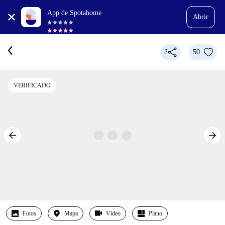
App de Spotahome
Abrir
2
50
VERIFICADO
Fotos
Mapa
Vídeo
Plano