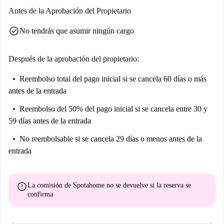
Barrio Rojo de Fráncfort, ambos a poca distancia a pie, así como la
Antes de la Aprobación del Propietario
Torre de Plata, el Bürohaus 'Englischer Hof' y la histórica Kaisertor
check_circle
No tendrás que asumir ningún cargo
Frankfurt. Estos servicios, entre otros, ofrecen acceso a lugares de
interés cultural y experiencias comunitarias, con una ubicación
privilegiada en este excepcional barrio.
Después de la aprobación del propietario:
Reembolso total del pago inicial
si se cancela 60 días o más
antes de la entrada
Reembolso del 50% del pago inicial
si se cancela entre 30 y
59 días antes de la entrada
No reembolsable
si se cancela 29 días o menos antes de la
entrada
error
La comisión de Spotahome
no se devuelve
si la reserva se
confirma