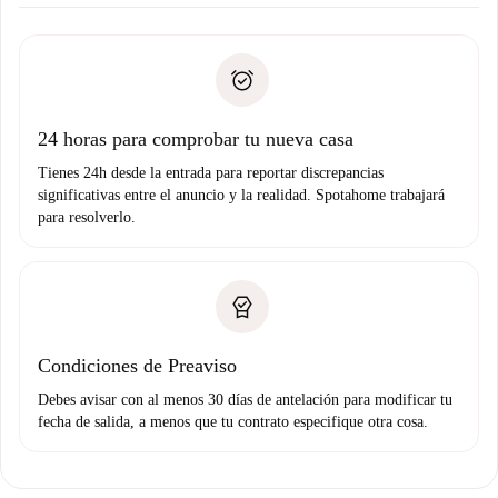
Acuerda con el propietario los detalles de tu llegada,
Documentos necesarios si tu propiedad es “
Spotahome
recogida de llaves, etc.
plus
”.
Spotahome sólo transferirá el primer pago al propietario si
Documento de identidad o Pasaporte
no nos comunicas ningún problema.
Prueba de solvencia
Domiciliación del pago
24 horas para comprobar tu nueva casa
Tienes 24h desde la entrada para reportar discrepancias
significativas entre el anuncio y la realidad. Spotahome trabajará
para resolverlo.
Condiciones de Preaviso
Debes avisar con al menos 30 días de antelación para modificar tu
fecha de salida, a menos que tu contrato especifique otra cosa.