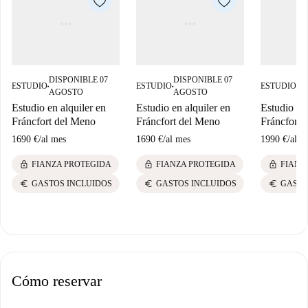
DISPONIBLE 07
DISPONIBLE 07
DI
ESTUDIO
ESTUDIO
ESTUDIO
■
■
■
AGOSTO
AGOSTO
SE
Estudio en alquiler en
Estudio en alquiler en
Estudio en 
Fráncfort del Meno
Fráncfort del Meno
Fráncfort 
1690 €
/
al mes
1690 €
/
al mes
1990 €
/
al m
lock
lock
lock
FIANZA PROTEGIDA
FIANZA PROTEGIDA
FIANZ
euro
euro
euro
GASTOS INCLUIDOS
GASTOS INCLUIDOS
GASTO
Cómo reservar