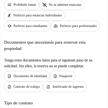
smoke_free
pet_supplies
Prohibido fumar
No se admiten mascotas
hail
Perfecto para estancias individuales
school
business_center
Perfecto para estudiantes
Perfecto para profesionales
Documentos que necesitarás para reservar esta
propiedad
Tenga estos documentos listos para el siguiente paso de su
solicitud. Sin ellos, la reserva no se puede completar.
description
description
Documento de identidad
Pasaporte
description
description
Contrato de trabajo
Justificante de ingresos
Tipo de contrato