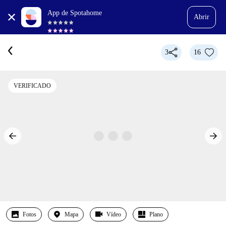
App de Spotahome
Abrir
3
16
VERIFICADO
Fotos
Mapa
Vídeo
Plano