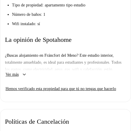
Tipo de propiedad: apartamento tipo estudio
Número de baños: 1
Wifi instalado: sí
La opinión de Spotahome
¿Buscas alojamiento en Fráncfort del Meno? Este estudio interior,
totalmente amueblado, es ideal para estudiantes y profesionales. Todos
los gastos, como electricidad, agua, gas, wifi y calefacción, están
keyboard_arrow_down
Ver más
incluidos en el alquiler. Además, cuenta con ascensor, servicio de
portero/recepción, calefacción central y electrodomésticos como
Hemos verificado esta propiedad para que tú no tengas que hacerlo
lavadora, secadora, lavavajillas, horno y TV. Se ofrece limpieza
periódica y la ropa de cama está incluida. Dispone de calefacción central,
acceso para sillas de ruedas y es apto solo para personas solteras. No se
permite fumar ni se admiten mascotas.
Políticas de Cancelación
Ubicado en Taunusstraße, el estudio ofrece proximidad a importantes
lugares de interés. En las inmediaciones, se encuentran Taunusstraße y el