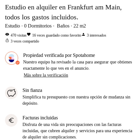
Estudio en alquiler en Frankfurt am Main,
todos los gastos incluidos.
Estudio
0
Dormitorios
Baños
22
m2
visibility
favorite
person
470
visitas
16
veces guardado como favorito
3
interesados
ios_share
3
veces compartido
Propiedad verificada por Spotahome
Nuestro equipo ha revisado la casa para asegurar que obtienes
exactamente lo que ves en el anuncio.
Más sobre la verificación
Sin fianza
Simplifica tu presupuesto con nuestra opción de mudanza sin
depósito.
Facturas incluidas
euro
Disfruta de una vida sin preocupaciones con las facturas
incluidas, que cubren alquiler y servicios para una experiencia
de alquiler sin complicaciones.