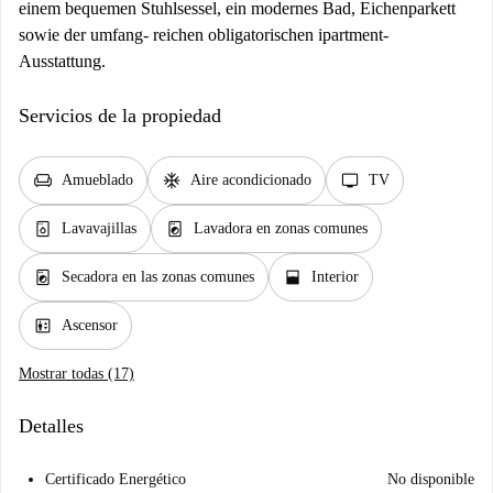
einem bequemen Stuhlsessel, ein modernes Bad, Eichenparkett
sowie der umfang- reichen obligatorischen ipartment-
Ausstattung.
Servicios de la propiedad
chair
ac_unit
tv
Amueblado
Aire acondicionado
TV
dishwasher_gen
local_laundry_service
Lavavajillas
Lavadora en zonas comunes
local_laundry_service
window_open
Secadora en las zonas comunes
Interior
elevator
Ascensor
Mostrar todas (17)
Detalles
Certificado Energético
No disponible