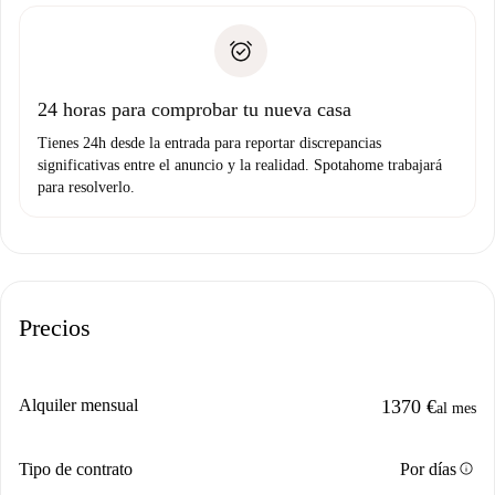
plus
”.
Spotahome sólo transferirá el primer pago al propietario si
Documento de identidad o Pasaporte
no nos comunicas ningún problema.
Prueba de solvencia
Domiciliación del pago
24 horas para comprobar tu nueva casa
Tienes 24h desde la entrada para reportar discrepancias
significativas entre el anuncio y la realidad. Spotahome trabajará
para resolverlo.
Precios
Alquiler mensual
1370 €
al mes
info
Tipo de contrato
Por días