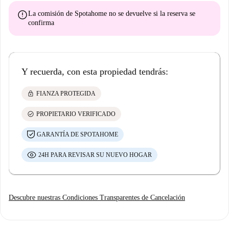
error
La comisión de Spotahome
no se devuelve
si la reserva se
confirma
Y recuerda, con esta propiedad tendrás:
lock
FIANZA PROTEGIDA
check_circle
PROPIETARIO VERIFICADO
GARANTÍA DE SPOTAHOME
24H PARA REVISAR SU NUEVO HOGAR
Descubre nuestras Condiciones Transparentes de Cancelación