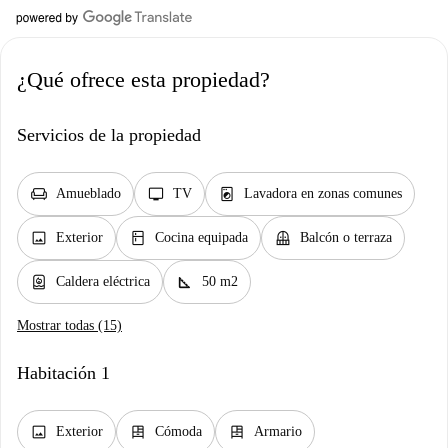
¿Qué ofrece esta propiedad?
Servicios de la propiedad
chair
tv
local_laundry_service
Amueblado
TV
Lavadora en zonas comunes
image
kitchen
balcony
Exterior
Cocina equipada
Balcón o terraza
water_heater
square_foot
Caldera eléctrica
50 m2
Mostrar todas (15)
Habitación 1
image
dresser
dresser
Exterior
Cómoda
Armario