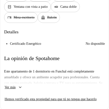
window_closed
airline_seat_flat
Ventana con vista a patio
Cama doble
desk
balcony
Mesa escritorio
Balcón
Detalles
Certificado Energético
No disponible
La opinión de Spotahome
Este apartamento de 1 dormitorio en Funchal está completamente
amueblado y ofrece un ambiente acogedor para profesionales. Cuenta
con cocina equipada, balcón o terraza y TV para su entretenimiento. Se
keyboard_arrow_down
Ver más
proporciona ropa de cama y todos los gastos de luz, agua, gas y wifi
están incluidos en el alquiler. Spotahome ha revisado personalmente el
Hemos verificado esta propiedad para que tú no tengas que hacerlo
anuncio para su comodidad.
Ubicado en una zona próspera de Funchal, el alojamiento está cerca de