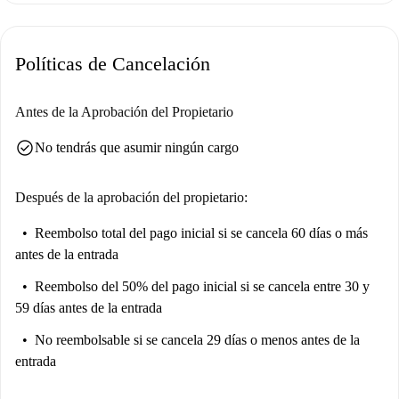
varios lugares de interés. Entre las atracciones cercanas se incluyen el
Mirador, el Centro Cultural de Portugal y el Jardín Público do Amparo.
Políticas de Cancelación
A poca distancia a pie encontrará restaurantes como A Casa da Levada, O
Tasco da Rita y Via La Ter. Disfrute de la comodidad de servicios y
experiencias, todo a su alcance.
Antes de la Aprobación del Propietario
check_circle
No tendrás que asumir ningún cargo
Después de la aprobación del propietario:
Reembolso total del pago inicial
si se cancela 60 días o más
antes de la entrada
Reembolso del 50% del pago inicial
si se cancela entre 30 y
59 días antes de la entrada
No reembolsable
si se cancela 29 días o menos antes de la
entrada