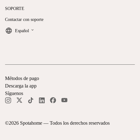
SOPORTE
Contactar con soporte
keyboard_arrow_down
Español
Métodos de pago
Descarga la app
Síguenos
©
2026
Spotahome —
Todos los derechos reservados