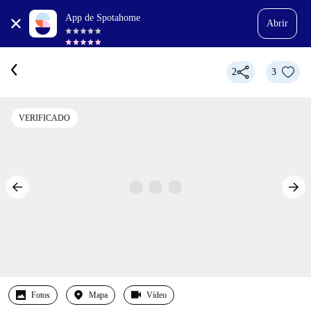
App de Spotahome
Abrir
2
3
VERIFICADO
Fotos
Mapa
Vídeo