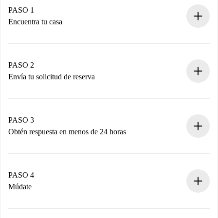
PASO 1
Encuentra tu casa
Proceso de reserva 100% online.
Casas y Propietarios verificados.
Tienes toda la información necesaria por adelantado.
PASO 2
Envía tu solicitud de reserva
Envía detalles básicos de tu perfil y de tu método de pago.
Recuerda que no te cobraremos nada hasta que el
propietario acepte.
PASO 3
Obtén respuesta en menos de 24 horas
El propietario tiene menos de 24 horas para confirmar.
Si es aceptada, te haremos el cargo y te pondremos en
contacto con el propietario.
PASO 4
Si es rechazada: No te haremos ningún cargo y te
Múdate
ofreceremos alternativas.
Acuerda con el propietario los detalles de tu llegada,
Documentos necesarios si tu propiedad es “
Spotahome
recogida de llaves, etc.