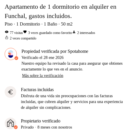
Apartamento de 1 dormitorio en alquiler en
Funchal, gastos incluidos.
Piso
1
Dormitorio
1
Baño
50
m2
visibility
favorite
person
77
visitas
3
veces guardado como favorito
2
interesados
ios_share
2
veces compartido
Propiedad verificada por Spotahome
Verificado el
28 ene 2026
Nuestro equipo ha revisado la casa para asegurar que obtienes
exactamente lo que ves en el anuncio.
Más sobre la verificación
Facturas incluidas
euro
Disfruta de una vida sin preocupaciones con las facturas
incluidas, que cubren alquiler y servicios para una experiencia
de alquiler sin complicaciones.
Propietario verificado
Privado
·
8 meses
con nosotros