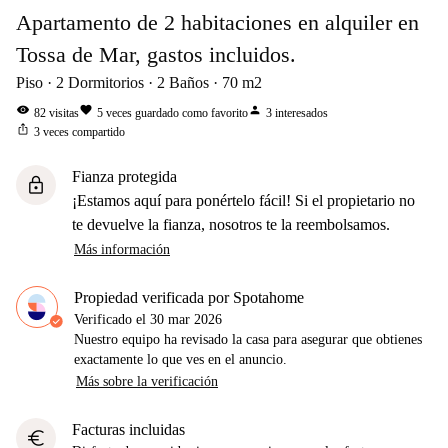
Apartamento de 2 habitaciones en alquiler en
Tossa de Mar, gastos incluidos.
Piso
2
Dormitorios
2
Baños
70
m2
visibility
favorite
person
82
visitas
5
veces guardado como favorito
3
interesados
ios_share
3
veces compartido
Fianza protegida
lock
¡Estamos aquí para ponértelo fácil! Si el propietario no
te devuelve la fianza, nosotros te la reembolsamos.
Más información
Propiedad verificada por Spotahome
Verificado el
30 mar 2026
Nuestro equipo ha revisado la casa para asegurar que obtienes
exactamente lo que ves en el anuncio.
Más sobre la verificación
Facturas incluidas
euro