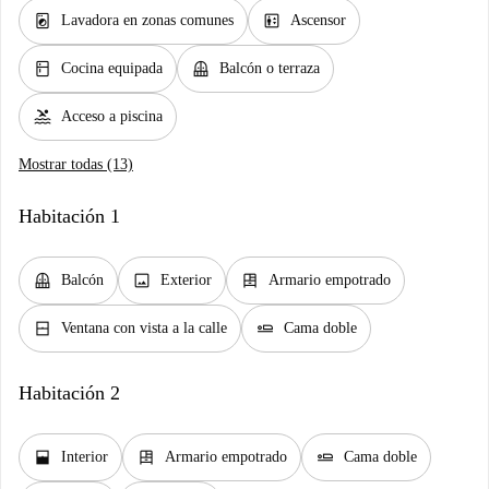
local_laundry_service
elevator
Lavadora en zonas comunes
Ascensor
kitchen
balcony
Cocina equipada
Balcón o terraza
pool
Acceso a piscina
Mostrar todas (13)
Habitación 1
balcony
image
dresser
Balcón
Exterior
Armario empotrado
window_closed
airline_seat_flat
Ventana con vista a la calle
Cama doble
Habitación 2
window_open
dresser
airline_seat_flat
Interior
Armario empotrado
Cama doble