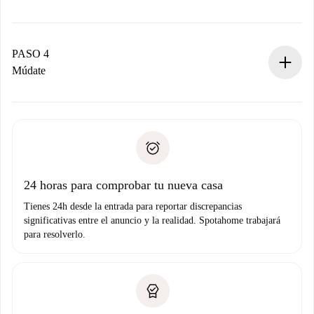
El propietario tiene menos de 24 horas para confirmar.
Si es aceptada, te haremos el cargo y te pondremos en
contacto con el propietario.
PASO 4
Si es rechazada: No te haremos ningún cargo y te
Múdate
ofreceremos alternativas.
Acuerda con el propietario los detalles de tu llegada,
Documentos necesarios si tu propiedad es “
Spotahome
recogida de llaves, etc.
plus
”.
Spotahome sólo transferirá el primer pago al propietario si
Documento de identidad o Pasaporte
no nos comunicas ningún problema.
Prueba de solvencia
Domiciliación del pago
24 horas para comprobar tu nueva casa
Tienes 24h desde la entrada para reportar discrepancias
significativas entre el anuncio y la realidad. Spotahome trabajará
para resolverlo.