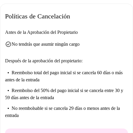
la Diva Minerva, la Escultura de la Gaviota, el Mirador y los Cañones
del Siglo XVII, todos a poca distancia a pie. Disfruta de la comodidad
Políticas de Cancelación
de vivir cerca de lugares de interés.
Antes de la Aprobación del Propietario
check_circle
No tendrás que asumir ningún cargo
Después de la aprobación del propietario:
Reembolso total del pago inicial
si se cancela 60 días o más
antes de la entrada
Reembolso del 50% del pago inicial
si se cancela entre 30 y
59 días antes de la entrada
No reembolsable
si se cancela 29 días o menos antes de la
entrada