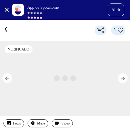
App de Spotahome
Abrir
3
5
VERIFICADO
Fotos
Mapa
Vídeo