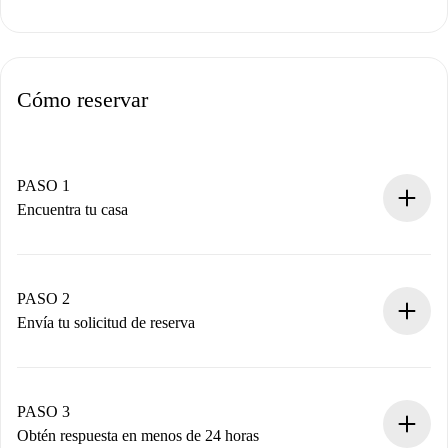
Cómo reservar
PASO 1
Encuentra tu casa
Proceso de reserva 100% online.
Casas y Propietarios verificados.
Tienes toda la información necesaria por adelantado.
PASO 2
Envía tu solicitud de reserva
Envía detalles básicos de tu perfil y de tu método de pago.
Recuerda que no te cobraremos nada hasta que el
propietario acepte.
PASO 3
Obtén respuesta en menos de 24 horas