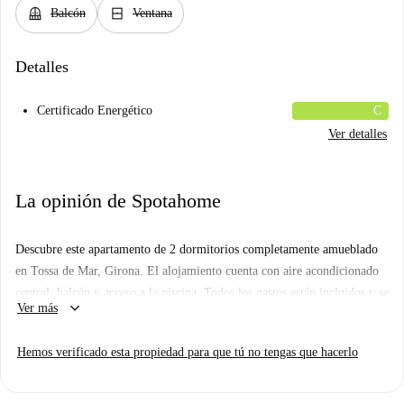
balcony
window_closed
Balcón
Ventana
Detalles
Certificado Energético
C
Ver detalles
La opinión de Spotahome
Descubre este apartamento de 2 dormitorios completamente amueblado
en Tossa de Mar, Girona. El alojamiento cuenta con aire acondicionado
central, balcón y acceso a la piscina. Todos los gastos están incluidos y se
keyboard_arrow_down
Ver más
admiten mascotas. Spotahome ha verificado esta propiedad para tu
comodidad.
Hemos verificado esta propiedad para que tú no tengas que hacerlo
Ubicado en la encantadora zona de Tossa de Mar, el apartamento está
rodeado de numerosos atractivos turísticos. Podrás acceder fácilmente a