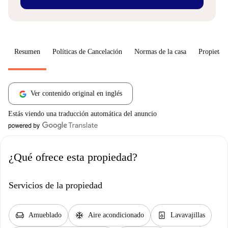
Resumen
Políticas de Cancelación
Normas de la casa
Propietari
Ver contenido original en inglés
Estás viendo una traducción automática del anuncio
¿Qué ofrece esta propiedad?
Servicios de la propiedad
chair
ac_unit
dishwasher_gen
Amueblado
Aire acondicionado
Lavavajillas