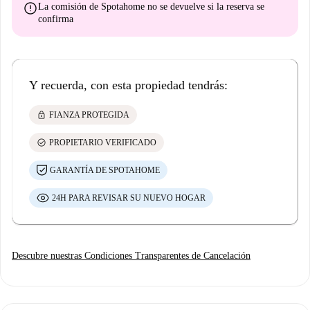
error
La comisión de Spotahome
no se devuelve
si la reserva se
confirma
Y recuerda, con esta propiedad tendrás:
lock
FIANZA PROTEGIDA
check_circle
PROPIETARIO VERIFICADO
GARANTÍA DE SPOTAHOME
24H PARA REVISAR SU NUEVO HOGAR
Descubre nuestras Condiciones Transparentes de Cancelación