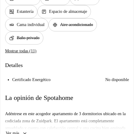
shelves
package
Estantería
Espacio de almacenaje
airline_seat_flat
ac_unit
Cama individual
Aire acondicionado
soap
Baño privado
Mostrar todas (11)
Detalles
Certificado Energético
No disponible
La opinión de Spotahome
Adéntrese en este acogedor apartamento de 3 dormitorios ubicado en la
codiciada zona de Zuidpark. El apartamento está completamente
amueblado y cuenta con calefacción central y una cocina bien equipada
keyboard_arrow_down
Ver más