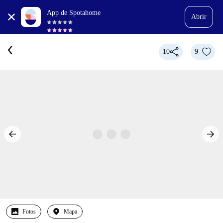
App de Spotahome
Abrir
10
9
Fotos
Mapa