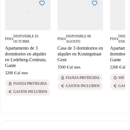
DISPONIBLE 03
DISPONIBLE 08
DISPON
PISO
PISO
PISO
■
■
■
OCTUBRE
AGOSTO
ENERO
Apartamento de 3
Casa de 3 dormitorios en
Apartamen
dormitorios en alquiler
alquiler en Koningstraat
dormitorio 
en Ledeberg-Centrum,
Gent
Gante
Gante
3500 €
/
al mes
2200 €
/
al m
3200 €
/
al mes
lock
savings
FIANZA PROTEGIDA
SIN F
lock
FIANZA PROTEGIDA
euro
euro
GASTOS INCLUIDOS
GASTO
euro
GASTOS INCLUIDOS