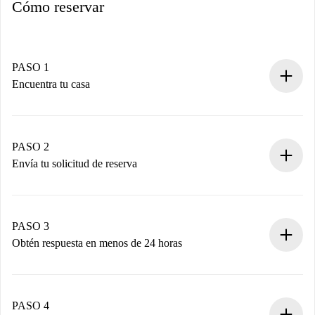
Cómo reservar
PASO 1
Encuentra tu casa
Proceso de reserva 100% online.
Casas y Propietarios verificados.
Tienes toda la información necesaria por adelantado.
PASO 2
Envía tu solicitud de reserva
Envía detalles básicos de tu perfil y de tu método de pago.
Recuerda que no te cobraremos nada hasta que el
propietario acepte.
PASO 3
Obtén respuesta en menos de 24 horas
El propietario tiene menos de 24 horas para confirmar.
Si es aceptada, te haremos el cargo y te pondremos en
contacto con el propietario.
PASO 4