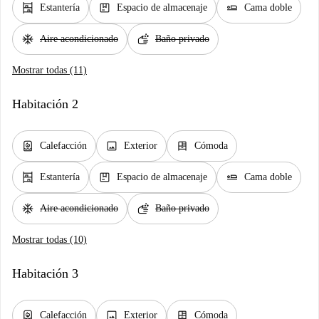
shelves
package
airline_seat_flat
Estantería
Espacio de almacenaje
Cama doble
ac_unit
soap
Aire acondicionado
Baño privado
Mostrar todas (11)
Habitación 2
water_heater
image
dresser
Calefacción
Exterior
Cómoda
shelves
package
airline_seat_flat
Estantería
Espacio de almacenaje
Cama doble
ac_unit
soap
Aire acondicionado
Baño privado
Mostrar todas (10)
Habitación 3
water_heater
image
dresser
Calefacción
Exterior
Cómoda