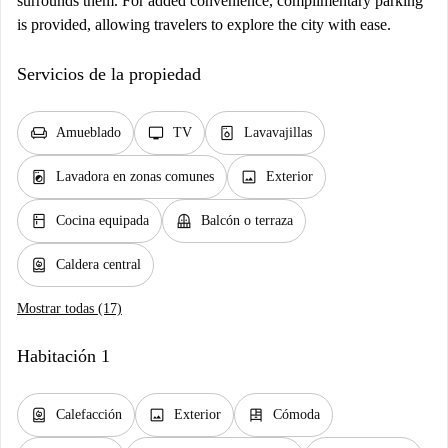
surrounds them. For added convenience, complimentary parking
is provided, allowing travelers to explore the city with ease.
Servicios de la propiedad
chair
tv
dishwasher_gen
Amueblado
TV
Lavavajillas
local_laundry_service
image
Lavadora en zonas comunes
Exterior
kitchen
balcony
Cocina equipada
Balcón o terraza
water_heater
Caldera central
Mostrar todas (17)
Habitación 1
water_heater
image
dresser
Calefacción
Exterior
Cómoda