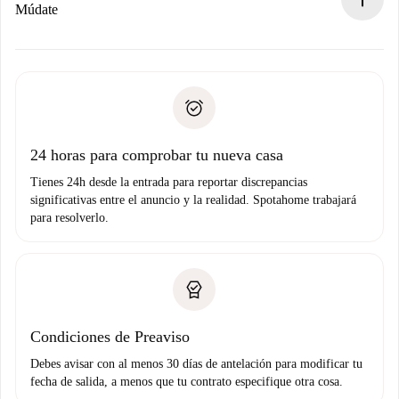
Si es rechazada: No te haremos ningún cargo y te
Múdate
ofreceremos alternativas.
Acuerda con el propietario los detalles de tu llegada,
Documentos necesarios si tu propiedad es “
Spotahome
recogida de llaves, etc.
plus
”.
Spotahome sólo transferirá el primer pago al propietario si
Documento de identidad o Pasaporte
no nos comunicas ningún problema.
Prueba de solvencia
Domiciliación del pago
24 horas para comprobar tu nueva casa
Tienes 24h desde la entrada para reportar discrepancias
significativas entre el anuncio y la realidad. Spotahome trabajará
para resolverlo.
Condiciones de Preaviso
Debes avisar con al menos 30 días de antelación para modificar tu
fecha de salida, a menos que tu contrato especifique otra cosa.