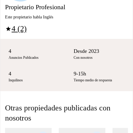
Propietario Profesional
Este propietario habla Inglés
4 (2)
star
4
Desde 2023
Anuncios Publicados
Con nosotros
4
9-15h
Inquilinos
Tiempo medio de respuesta
Otras propiedades publicadas con
nosotros