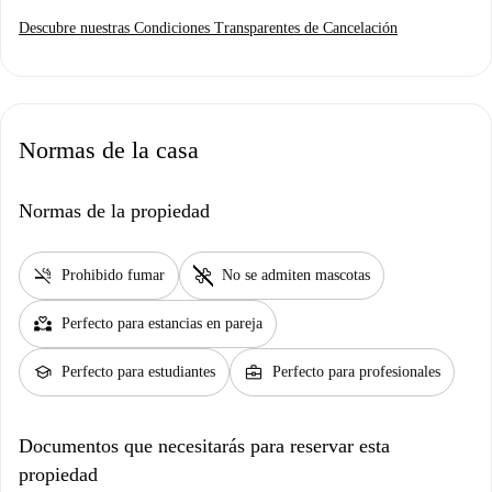
Descubre nuestras Condiciones Transparentes de Cancelación
Normas de la casa
Normas de la propiedad
smoke_free
pet_supplies
Prohibido fumar
No se admiten mascotas
partner_heart
Perfecto para estancias en pareja
school
business_center
Perfecto para estudiantes
Perfecto para profesionales
Documentos que necesitarás para reservar esta
propiedad