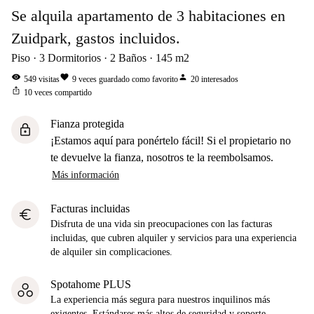
Se alquila apartamento de 3 habitaciones en
Zuidpark, gastos incluidos.
Piso
3
Dormitorios
2
Baños
145
m2
visibility
favorite
person
549
visitas
9
veces guardado como favorito
20
interesados
ios_share
10
veces compartido
Fianza protegida
lock
¡Estamos aquí para ponértelo fácil! Si el propietario no
te devuelve la fianza, nosotros te la reembolsamos.
Más información
Facturas incluidas
euro
Disfruta de una vida sin preocupaciones con las facturas
incluidas, que cubren alquiler y servicios para una experiencia
de alquiler sin complicaciones.
Spotahome PLUS
La experiencia más segura para nuestros inquilinos más
exigentes. Estándares más altos de seguridad y soporte