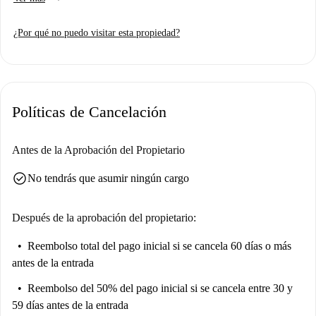
con lavavajillas y horno, lo que garantiza la comodidad de sus residentes.
Cuenta con balcón o terraza para relajarse, lavadora de uso común y
¿Por qué no puedo visitar esta propiedad?
gastos incluidos, lo que lo convierte en la opción ideal para
profesionales, trabajadores y estudiantes de posgrado. Parejas y familias
también son bienvenidas.
Zuidpark es un excelente barrio de Gante con diversas atracciones
Políticas de Cancelación
cercanas. Descubra la Estatua Ecuestre de Bronce del Rey Alberto I, el
Gladiador De Stervende y el Monumento al Rey Leopoldo II de Bélgica,
todos a un paseo. Explore la vibrante escena cultural, incluyendo el
Antes de la Aprobación del Propietario
Kunstencentrum Viernulvier y el Graffiti Alley. La rica mezcla de
check_circle
No tendrás que asumir ningún cargo
historia y comodidades modernas de la zona la hace perfecta tanto para
residentes como para visitantes.
Después de la aprobación del propietario:
Reembolso total del pago inicial
si se cancela 60 días o más
antes de la entrada
Reembolso del 50% del pago inicial
si se cancela entre 30 y
59 días antes de la entrada