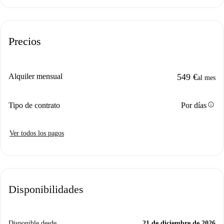
Precios
Alquiler mensual
549 €
al mes
info
Tipo de contrato
Por días
Ver todos los pagos
Disponibilidades
Disponible desde
21 de diciembre de 2026