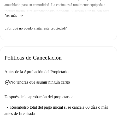
amueblado para su comodidad. La cocina está totalmente equipada e
incluye horno, aire acondicionado individual y acceso a un balcón para
keyboard_arrow_down
Ver más
relajarse. También dispone de lavadora compartida. Tenga en cuenta que
el wifi, la electricidad y el agua se pagan directamente al propietario
¿Por qué no puedo visitar esta propiedad?
según la factura.
Ubicado en la zona de Peñamefecit-Estación de Jaén, el estudio goza de
una excelente ubicación cerca de servicios como la Universidad Popular
Municipal, supermercados como Alimentación Vero y Masymas, y
Políticas de Cancelación
restaurantes como el Restaurante Turco Le Divan y La Flor del Paladar
Catering Comida Casera. ¡Sumérjase en el vibrante ambiente del barrio!
Antes de la Aprobación del Propietario
check_circle
No tendrás que asumir ningún cargo
Después de la aprobación del propietario:
Reembolso total del pago inicial
si se cancela 60 días o más
antes de la entrada