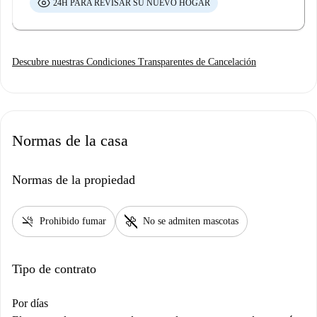
24H PARA REVISAR SU NUEVO HOGAR
Descubre nuestras Condiciones Transparentes de Cancelación
Normas de la casa
Normas de la propiedad
smoke_free
pet_supplies
Prohibido fumar
No se admiten mascotas
Tipo de contrato
Por días