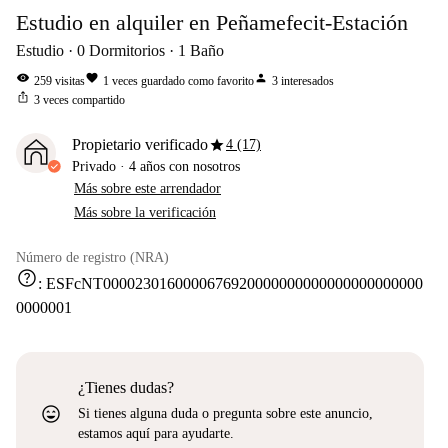
Estudio en alquiler en Peñamefecit-Estación
Estudio
0
Dormitorios
1
Baño
visibility
favorite
person
259
visitas
1
veces guardado como favorito
3
interesados
ios_share
3
veces compartido
star
Propietario verificado
4 (17)
Privado
·
4 años
con nosotros
Más sobre este arrendador
Más sobre la verificación
Número de registro (NRA)
help
:
ESFcNT0000230160000676920000000000000000000000
0000001
¿Tienes dudas?
sentiment_very_satisfied
Si tienes alguna duda o pregunta sobre este anuncio,
estamos aquí para ayudarte.