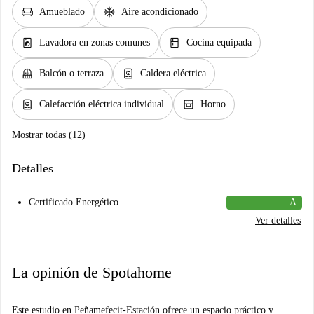
chair
ac_unit
Amueblado
Aire acondicionado
local_laundry_service
kitchen
Lavadora en zonas comunes
Cocina equipada
balcony
water_heater
Balcón o terraza
Caldera eléctrica
water_heater
oven_gen
Calefacción eléctrica individual
Horno
Mostrar todas (12)
Detalles
Certificado Energético
A
Ver detalles
La opinión de Spotahome
Este estudio en Peñamefecit-Estación ofrece un espacio práctico y