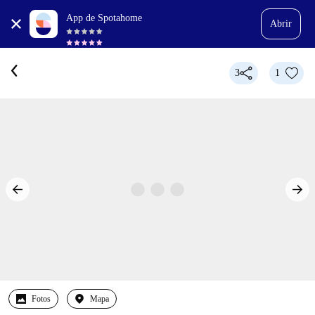
App de Spotahome
Abrir
3
1
Fotos
Mapa