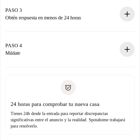
Recuerda que no te cobraremos nada hasta que el
propietario acepte.
PASO 3
Obtén respuesta en menos de 24 horas
El propietario tiene menos de 24 horas para confirmar.
Si es aceptada, te haremos el cargo y te pondremos en
contacto con el propietario.
PASO 4
Si es rechazada: No te haremos ningún cargo y te
Múdate
ofreceremos alternativas.
Acuerda con el propietario los detalles de tu llegada,
Documentos necesarios si tu propiedad es “
Spotahome
recogida de llaves, etc.
plus
”.
Spotahome sólo transferirá el primer pago al propietario si
Documento de identidad o Pasaporte
no nos comunicas ningún problema.
Prueba de solvencia
Domiciliación del pago
24 horas para comprobar tu nueva casa
Tienes 24h desde la entrada para reportar discrepancias
significativas entre el anuncio y la realidad. Spotahome trabajará
para resolverlo.