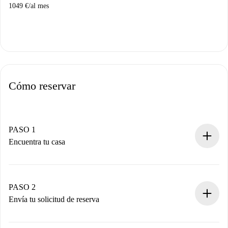
1049 €
/
al mes
Cómo reservar
PASO 1
Encuentra tu casa
Proceso de reserva 100% online.
Casas y Propietarios verificados.
Tienes toda la información necesaria por adelantado.
PASO 2
Envía tu solicitud de reserva
Envía detalles básicos de tu perfil y de tu método de pago.