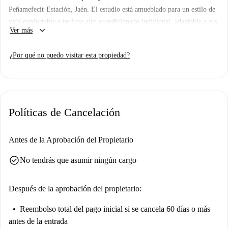
Peñamefecit-Estación, Jaén. El estudio está amueblado para un estilo de
vida confortable e incluye aire acondicionado individual, adaptable a sus
keyboard_arrow_down
Ver más
preferencias. Tenga en cuenta que la cocina americana no está equipada.
Este alojamiento goza de una ubicación excelente para disfrutar de los
¿Por qué no puedo visitar esta propiedad?
restaurantes cercanos. Muy cerca, encontrará Bar Yukatan y La Glera,
además de opciones como El Pincho Turco y el Mercado de Covirán,
que ofrecen una variedad de opciones para comer y comprar. Esta
propiedad promete un estilo de vida vibrante, totalmente equipado para
Políticas de Cancelación
la vida moderna.
Antes de la Aprobación del Propietario
check_circle
No tendrás que asumir ningún cargo
Después de la aprobación del propietario:
Reembolso total del pago inicial
si se cancela 60 días o más
antes de la entrada