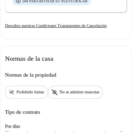
24H PARA REVISAR SU NUEVO HOGAR
Descubre nuestras Condiciones Transparentes de Cancelación
Normas de la casa
Normas de la propiedad
smoke_free
pet_supplies
Prohibido fumar
No se admiten mascotas
Tipo de contrato
Por días