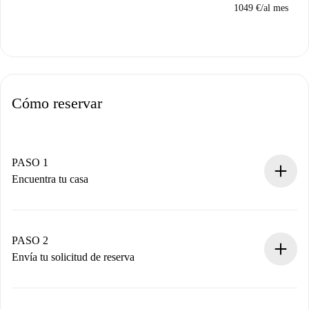
1049 €
/
al mes
Cómo reservar
PASO 1
Encuentra tu casa
Proceso de reserva 100% online.
Casas y Propietarios verificados.
Tienes toda la información necesaria por adelantado.
PASO 2
Envía tu solicitud de reserva
Envía detalles básicos de tu perfil y de tu método de pago.
Recuerda que no te cobraremos nada hasta que el