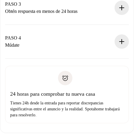
propietario acepte.
PASO 3
Obtén respuesta en menos de 24 horas
El propietario tiene menos de 24 horas para confirmar.
Si es aceptada, te haremos el cargo y te pondremos en
contacto con el propietario.
PASO 4
Si es rechazada: No te haremos ningún cargo y te
Múdate
ofreceremos alternativas.
Acuerda con el propietario los detalles de tu llegada,
Documentos necesarios si tu propiedad es “
Spotahome
recogida de llaves, etc.
plus
”.
Spotahome sólo transferirá el primer pago al propietario si
Documento de identidad o Pasaporte
no nos comunicas ningún problema.
Prueba de solvencia
Domiciliación del pago
24 horas para comprobar tu nueva casa
Tienes 24h desde la entrada para reportar discrepancias
significativas entre el anuncio y la realidad. Spotahome trabajará
para resolverlo.