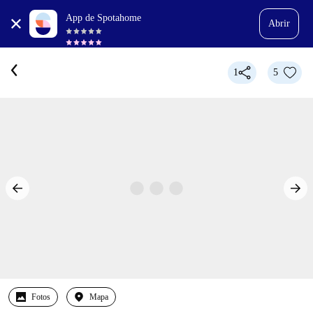
App de Spotahome
Abrir
1
5
Fotos
Mapa