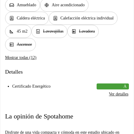
chair
ac_unit
Amueblado
Aire acondicionado
water_heater
water_heater
Caldera eléctrica
Calefacción eléctrica individual
square_foot
dishwasher_gen
local_laundry_service
45 m2
Lavavajillas
Lavadora
elevator
Ascensor
Mostrar todas (12)
Detalles
Certificado Energético
A
Ver detalles
La opinión de Spotahome
Disfrute de una vida compacta y cómoda en este estudio ubicado en