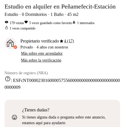
Estudio en alquiler en Peñamefecit-Estación
Estudio
0
Dormitorios
1
Baño
45
m2
visibility
favorite
person
179
visitas
5
veces guardado como favorito
1
interesados
ios_share
1
veces compartido
star
Propietario verificado
4 (17)
Privado
·
4 años
con nosotros
Más sobre este arrendador
Más sobre la verificación
Número de registro (NRA)
help
:
ESFcNT0000230160000575560000000000000000000000
0000009
¿Tienes dudas?
sentiment_very_satisfied
Si tienes alguna duda o pregunta sobre este anuncio,
estamos aquí para ayudarte.