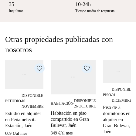
35
10-24h
Inquilinos
Tiempo medio de respuesta
Otras propiedades publicadas con
nosotros
DISPONIBLE
PISO
01
DISPONIBLE
■
DICIEMBRE
DISPONIBLE
ESTUDIO
10
■
HABITACIÓN
■
26 OCTUBRE
NOVIEMBRE
Piso de 3
Habitación en piso
dormitorios en
Estudio en alquiler
compartido en Gran
alquiler en
en Peñamefecit-
Bulevar, Jaén
Gran Bulevar,
Estación, Jaén
Jaén
349 €
/
al mes
609 €
/
al mes