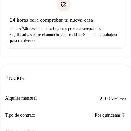
no nos comunicas ningún problema.
Prueba de solvencia
Domiciliación del pago
24 horas para comprobar tu nueva casa
Tienes 24h desde la entrada para reportar discrepancias
significativas entre el anuncio y la realidad. Spotahome trabajará
para resolverlo.
Precios
Alquiler mensual
2100 zł
al mes
info
Tipo de contrato
Por quincenas