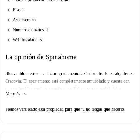
Piso 2
Ascensor: no
Número de baños: 1
Wifi instalado: sí
La opinión de Spotahome
Bienvenido a este encantador apartamento de 1 dormitorio en alquiler en
Cracovia. El apartamento está completamente amueblado y cuenta con
una cocina bien equipada con horno y TV para su comodidad. La
keyboard_arrow_down
Ver más
propiedad cuenta con calefacción central para garantizar su comodidad
durante su estancia. Aunque el apartamento no incluye internet ni
Hemos verificado esta propiedad para que tú no tengas que hacerlo
lavadora ni secadora, sigue siendo una residencia cómoda y acogedora,
verificada por Spotahome por su calidad y autenticidad.
La propiedad goza de una ubicación ideal en la ciudad de Cracovia,
rodeada de lugares de interés histórico y cultural. Atracciones destacadas