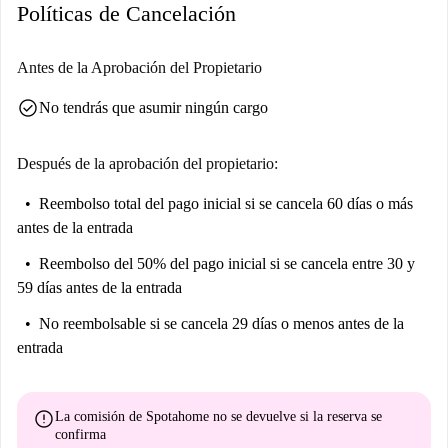
Políticas de Cancelación
como el Centro Comunitario de Cracovia, la Sinagoga Kupa y la Plaza
del Mercado se encuentran a poca distancia a pie, lo que le permitirá
disfrutar del vibrante patrimonio y estilo de vida de la zona.
Antes de la Aprobación del Propietario
check_circle
No tendrás que asumir ningún cargo
Después de la aprobación del propietario:
Reembolso total del pago inicial
si se cancela 60 días o más
antes de la entrada
Reembolso del 50% del pago inicial
si se cancela entre 30 y
59 días antes de la entrada
No reembolsable
si se cancela 29 días o menos antes de la
entrada
error
La comisión de Spotahome
no se devuelve
si la reserva se
confirma