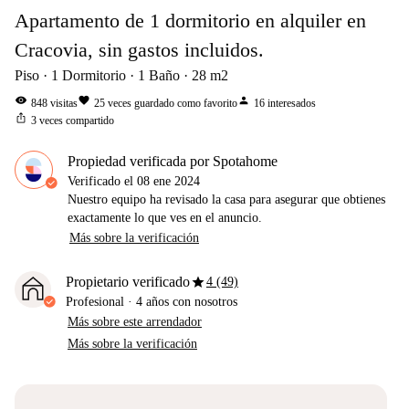
Apartamento de 1 dormitorio en alquiler en
Cracovia, sin gastos incluidos.
Piso
1
Dormitorio
1
Baño
28
m2
visibility
favorite
person
848
visitas
25
veces guardado como favorito
16
interesados
ios_share
3
veces compartido
Propiedad verificada por Spotahome
Verificado el
08 ene 2024
Nuestro equipo ha revisado la casa para asegurar que obtienes
exactamente lo que ves en el anuncio.
Más sobre la verificación
star
Propietario verificado
4 (49)
Profesional
·
4 años
con nosotros
Más sobre este arrendador
Más sobre la verificación