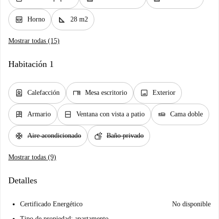
oven_gen
square_foot
Horno
28 m2
Mostrar todas (15)
Habitación 1
water_heater
desk
image
Calefacción
Mesa escritorio
Exterior
dresser
window_closed
airline_seat_flat
Armario
Ventana con vista a patio
Cama doble
ac_unit
soap
Aire acondicionado
Baño privado
Mostrar todas (9)
Detalles
Certificado Energético
No disponible
Tipo de propiedad: apartamento