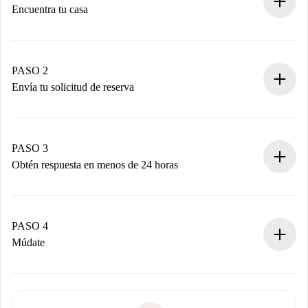
Encuentra tu casa
Proceso de reserva 100% online.
Casas y Propietarios verificados.
Tienes toda la información necesaria por adelantado.
PASO 2
Envía tu solicitud de reserva
Envía detalles básicos de tu perfil y de tu método de pago.
Recuerda que no te cobraremos nada hasta que el
propietario acepte.
PASO 3
Obtén respuesta en menos de 24 horas
El propietario tiene menos de 24 horas para confirmar.
Si es aceptada, te haremos el cargo y te pondremos en
contacto con el propietario.
PASO 4
Si es rechazada: No te haremos ningún cargo y te
Múdate
ofreceremos alternativas.
Acuerda con el propietario los detalles de tu llegada,
Documentos necesarios si tu propiedad es “
Spotahome
recogida de llaves, etc.
plus
”.
Spotahome sólo transferirá el primer pago al propietario si
Documento de identidad o Pasaporte