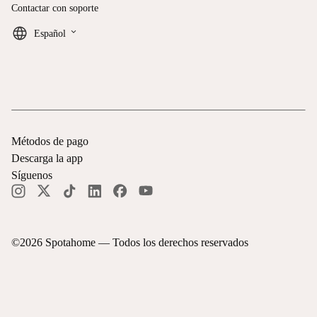
Contactar con soporte
keyboard_arrow_down
Español
Métodos de pago
Descarga la app
Síguenos
©
2026
Spotahome —
Todos los derechos reservados