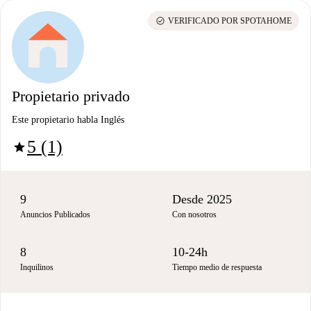
check_circle
VERIFICADO POR SPOTAHOME
Propietario privado
Este propietario habla Inglés
5 (1)
star
9
Desde 2025
Anuncios Publicados
Con nosotros
8
10-24h
Inquilinos
Tiempo medio de respuesta