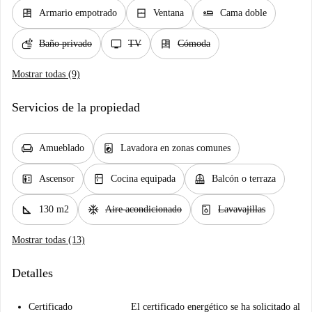
dresser
window_closed
airline_seat_flat
Armario empotrado
Ventana
Cama doble
soap
tv
dresser
Baño privado
TV
Cómoda
Mostrar todas (9)
Servicios de la propiedad
chair
local_laundry_service
Amueblado
Lavadora en zonas comunes
elevator
kitchen
balcony
Ascensor
Cocina equipada
Balcón o terraza
square_foot
ac_unit
dishwasher_gen
130 m2
Aire acondicionado
Lavavajillas
Mostrar todas (13)
Detalles
Certificado
El certificado energético se ha solicitado al