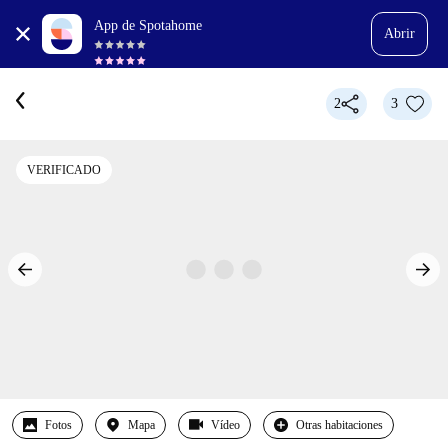
App de Spotahome
Abrir
2
3
VERIFICADO
Fotos
Mapa
Vídeo
Otras habitaciones