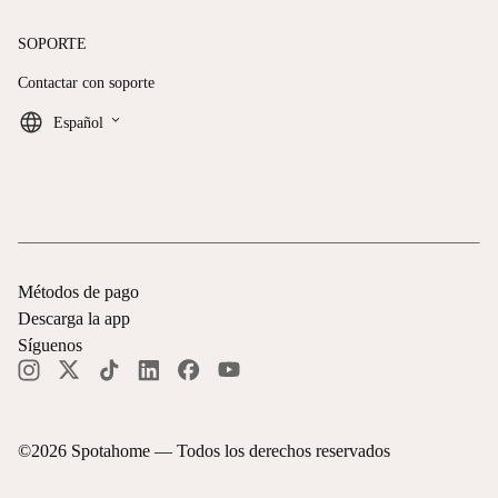
SOPORTE
Contactar con soporte
keyboard_arrow_down
Español
Métodos de pago
Descarga la app
Síguenos
©
2026
Spotahome —
Todos los derechos reservados