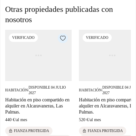
Otras propiedades publicadas con
nosotros
VERIFICADO
VERIFICADO
DISPONIBLE 04 JULIO
DISPONIBLE 04 JUL
HABITACIÓN
HABITACIÓN
■
■
2027
2027
Habitación en piso compartido en
Habitación en piso compartid
alquiler en Alcaravaneras, Las
alquiler en Alcaravaneras, La
Palmas.
Palmas.
440 €
/
al mes
520 €
/
al mes
lock
lock
FIANZA PROTEGIDA
FIANZA PROTEGIDA