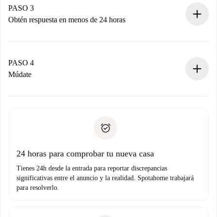
propietario acepte.
PASO 3
Obtén respuesta en menos de 24 horas
El propietario tiene menos de 24 horas para confirmar.
Si es aceptada, te haremos el cargo y te pondremos en
contacto con el propietario.
PASO 4
Si es rechazada: No te haremos ningún cargo y te
Múdate
ofreceremos alternativas.
Acuerda con el propietario los detalles de tu llegada,
Documentos necesarios si tu propiedad es “
Spotahome
recogida de llaves, etc.
plus
”.
Spotahome sólo transferirá el primer pago al propietario si
Documento de identidad o Pasaporte
no nos comunicas ningún problema.
Prueba de solvencia
Domiciliación del pago
24 horas para comprobar tu nueva casa
Tienes 24h desde la entrada para reportar discrepancias
significativas entre el anuncio y la realidad. Spotahome trabajará
para resolverlo.