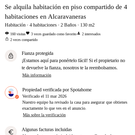
Se alquila habitación en piso compartido de 4
habitaciones en Alcaravaneras
Habitación
4
habitaciones
2
Baños
130
m2
visibility
favorite
person
160
visitas
3
veces guardado como favorito
2
interesados
ios_share
2
veces compartido
Fianza protegida
lock
¡Estamos aquí para ponértelo fácil! Si el propietario no
te devuelve la fianza, nosotros te la reembolsamos.
Más información
Propiedad verificada por Spotahome
Verificado el
11 mar 2026
Nuestro equipo ha revisado la casa para asegurar que obtienes
exactamente lo que ves en el anuncio.
Más sobre la verificación
Algunas facturas incluidas
euro