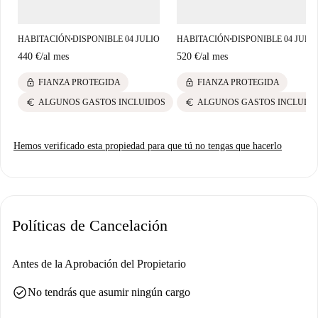
y Estefanía, Nikateacher y la Playa de Las Alcaravaneras ofrecen
numerosas opciones de ocio. ¡Embárcate en tu próxima aventura con
HABITACIÓN
DISPONIBLE 04 JULIO
HABITACIÓN
DISPONIBLE 04 JULI
■
■
Spotahome!
440 €
/
al mes
520 €
/
al mes
lock
lock
FIANZA PROTEGIDA
FIANZA PROTEGIDA
euro
euro
ALGUNOS GASTOS INCLUIDOS
ALGUNOS GASTOS INCLUID
Hemos verificado esta propiedad para que tú no tengas que hacerlo
Políticas de Cancelación
Antes de la Aprobación del Propietario
check_circle
No tendrás que asumir ningún cargo