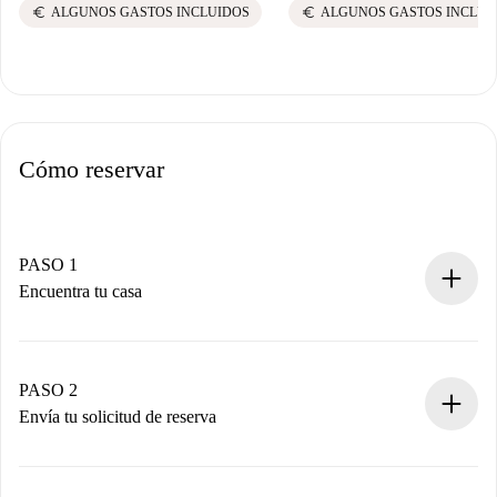
euro
euro
ALGUNOS GASTOS INCLUIDOS
ALGUNOS GASTOS INCLUI
Cómo reservar
PASO 1
Encuentra tu casa
Proceso de reserva 100% online.
Casas y Propietarios verificados.
Tienes toda la información necesaria por adelantado.
PASO 2
Envía tu solicitud de reserva
Envía detalles básicos de tu perfil y de tu método de pago.
Recuerda que no te cobraremos nada hasta que el