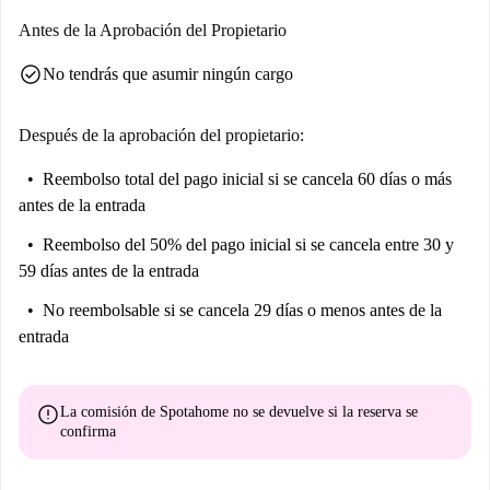
restaurantes más destacados se incluyen Accattone Caffe, Chemin Dam,
Antes de la Aprobación del Propietario
Casa Mezze, L'Aquilone, Wabi Sabi Liège y Tik Tak Time. Descubra
check_circle
No tendrás que asumir ningún cargo
lugares de interés cultural como Rue Roture, Clos des Trois Roses,
Fresque 'Paliss' Art Uliège y Tour Kennedy. Sumérjase en un vecindario
animado con una variedad de opciones gastronómicas y turísticas a solo
Después de la aprobación del propietario:
unos pasos de su puerta.
Reembolso total del pago inicial
si se cancela 60 días o más
antes de la entrada
Reembolso del 50% del pago inicial
si se cancela entre 30 y
59 días antes de la entrada
No reembolsable
si se cancela 29 días o menos antes de la
entrada
error
La comisión de Spotahome
no se devuelve
si la reserva se
confirma