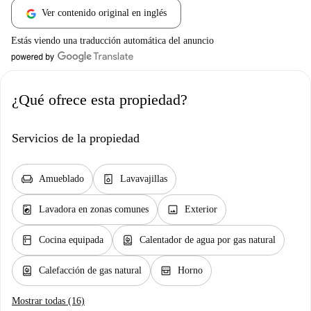
Ver contenido original en inglés
Estás viendo una traducción automática del anuncio
¿Qué ofrece esta propiedad?
Servicios de la propiedad
chair
dishwasher_gen
Amueblado
Lavavajillas
local_laundry_service
image
Lavadora en zonas comunes
Exterior
kitchen
water_heater
Cocina equipada
Calentador de agua por gas natural
water_heater
oven_gen
Calefacción de gas natural
Horno
Mostrar todas (16)