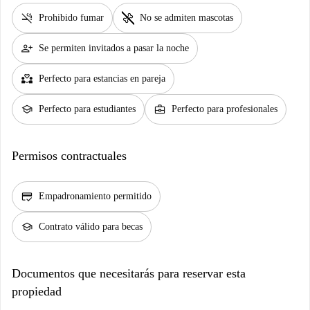
smoke_free
pet_supplies
Prohibido fumar
No se admiten mascotas
person_add
Se permiten invitados a pasar la noche
partner_heart
Perfecto para estancias en pareja
school
business_center
Perfecto para estudiantes
Perfecto para profesionales
Permisos contractuales
credit_score
Empadronamiento permitido
school
Contrato válido para becas
Documentos que necesitarás para reservar esta
propiedad