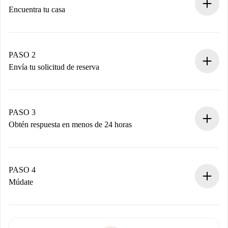
Encuentra tu casa
Proceso de reserva 100% online.
Casas y Propietarios verificados.
Tienes toda la información necesaria por adelantado.
PASO 2
Envía tu solicitud de reserva
Envía detalles básicos de tu perfil y de tu método de pago.
Recuerda que no te cobraremos nada hasta que el
propietario acepte.
PASO 3
Obtén respuesta en menos de 24 horas
El propietario tiene menos de 24 horas para confirmar.
Si es aceptada, te haremos el cargo y te pondremos en
contacto con el propietario.
PASO 4
Si es rechazada: No te haremos ningún cargo y te
Múdate
ofreceremos alternativas.
Acuerda con el propietario los detalles de tu llegada,
Documentos necesarios si tu propiedad es “
Spotahome
recogida de llaves, etc.
plus
”.
Spotahome sólo transferirá el primer pago al propietario si