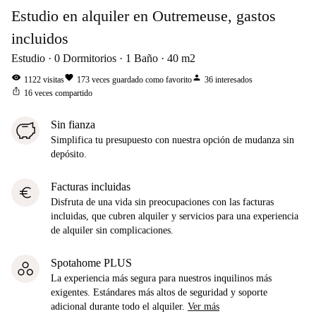
Estudio en alquiler en Outremeuse, gastos
incluidos
Estudio
0
Dormitorios
1
Baño
40
m2
visibility
favorite
person
1122
visitas
173
veces guardado como favorito
36
interesados
ios_share
16
veces compartido
Sin fianza
Simplifica tu presupuesto con nuestra opción de mudanza sin
depósito.
Facturas incluidas
euro
Disfruta de una vida sin preocupaciones con las facturas
incluidas, que cubren alquiler y servicios para una experiencia
de alquiler sin complicaciones.
Spotahome PLUS
La experiencia más segura para nuestros inquilinos más
exigentes. Estándares más altos de seguridad y soporte
adicional durante todo el alquiler.
Ver más