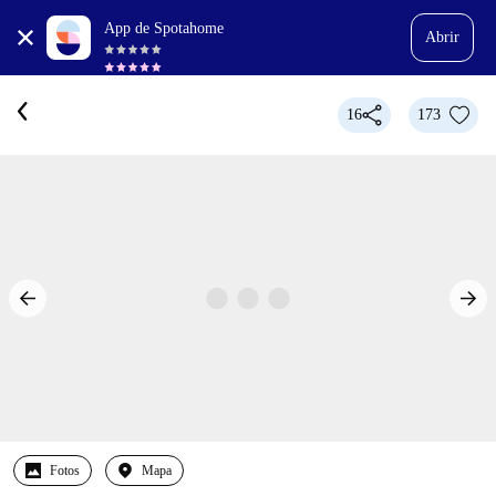
App de Spotahome
Abrir
16
173
Fotos
Mapa