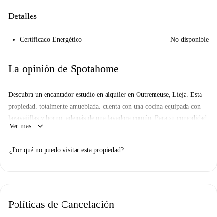
Detalles
Certificado Energético
No disponible
La opinión de Spotahome
Descubra un encantador estudio en alquiler en Outremeuse, Lieja. Esta
propiedad, totalmente amueblada, cuenta con una cocina equipada con
lavavajillas y horno, además de una lavadora común. Para su comodidad,
keyboard_arrow_down
Ver más
todos los gastos de agua, gas, electricidad y wifi están incluidos. No se
permite fumar ni se admiten mascotas, lo que garantiza un ambiente
¿Por qué no puedo visitar esta propiedad?
agradable para los inquilinos. El estudio es ideal para profesionales,
estudiantes, parejas y estudiantes Erasmus. Aunque Spotahome no ha
revisado la propiedad personalmente, le aseguramos que todos los
propietarios pasan por un exhaustivo proceso de verificación.
Políticas de Cancelación
Outremeuse es una zona vibrante de Lieja, con una gran variedad de
atracciones y establecimientos en las inmediaciones. Entre los