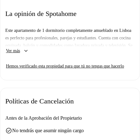
La opinión de Spotahome
Este apartamento de 1 dormitorio completamente amueblado en Lisboa
es perfecto para profesionales, parejas y estudiantes. Cuenta con cocina
equipada, balcón y comodidades como lavadora privada y televisión. Se
keyboard_arrow_down
Ver más
admiten mascotas, pero está prohibido fumar. El edificio dispone de
ascensor y es accesible para personas con movilidad reducida.
Hemos verificado esta propiedad para que tú no tengas que hacerlo
Spotahome ha verificado personalmente este anuncio.
Ubicado en Lisboa, se encuentra a poca distancia de importantes
atracciones turísticas, como el Miradouro do Monte Agudo, el Bairro
Estrela d'Ouro y la Iglesia Nossa Senhora dos Anjos, que ofrecen una
Políticas de Cancelación
gran variedad de lugares para explorar y disfrutar.
Antes de la Aprobación del Propietario
check_circle
No tendrás que asumir ningún cargo