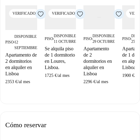
VERIFICADO
VERIFICADO
VERI
DISPONIBLE
DISPONIBLE
DIS
DISPONIBLE
PISO
PISO
PISO
■
■
■
11 OCTUBRE
29 OCTUBRE
25 
PISO
12
■
SEPTIEMBRE
Se alquila piso
Apartamento
Apartam
Apartamento de
de 1 dormitorio
de 2
de 1 dor
2 dormitorios
en Loures,
dormitorios en
en alquil
en alquiler en
Lisboa.
alquiler en
Lisboa
Lisboa
Lisboa
1725 €
/
al mes
1900 €
/
al
2353 €
/
al mes
2296 €
/
al mes
Cómo reservar