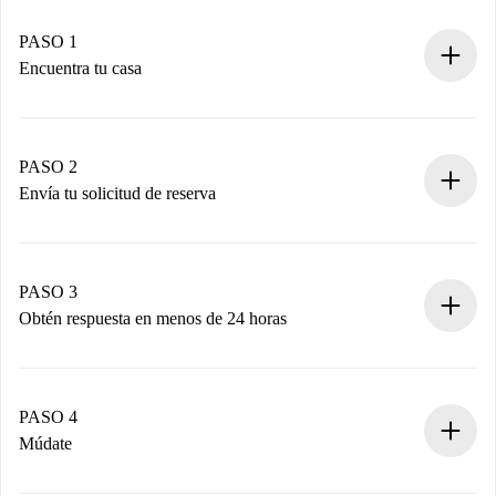
PASO 1
Encuentra tu casa
Proceso de reserva 100% online.
Casas y Propietarios verificados.
Tienes toda la información necesaria por adelantado.
PASO 2
Envía tu solicitud de reserva
Envía detalles básicos de tu perfil y de tu método de pago.
Recuerda que no te cobraremos nada hasta que el
propietario acepte.
PASO 3
Obtén respuesta en menos de 24 horas
El propietario tiene menos de 24 horas para confirmar.
Si es aceptada, te haremos el cargo y te pondremos en
contacto con el propietario.
PASO 4
Si es rechazada: No te haremos ningún cargo y te
Múdate
ofreceremos alternativas.
Acuerda con el propietario los detalles de tu llegada,
Documentos necesarios si tu propiedad es “
Spotahome