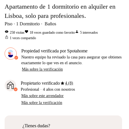
Apartamento de 1 dormitorio en alquiler en
Lisboa, solo para profesionales.
Piso
1
Dormitorio
Baños
visibility
favorite
person
258
visitas
18
veces guardado como favorito
5
interesados
ios_share
1
veces compartido
Propiedad verificada por Spotahome
Nuestro equipo ha revisado la casa para asegurar que obtienes
exactamente lo que ves en el anuncio.
Más sobre la verificación
star
Propietario verificado
4 (8)
Profesional
·
4 años
con nosotros
Más sobre este arrendador
Más sobre la verificación
¿Tienes dudas?