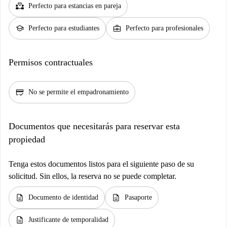
partner_heart
Perfecto para estancias en pareja
school
business_center
Perfecto para estudiantes
Perfecto para profesionales
Permisos contractuales
credit_score
No se permite el empadronamiento
Documentos que necesitarás para reservar esta
propiedad
Tenga estos documentos listos para el siguiente paso de su
solicitud. Sin ellos, la reserva no se puede completar.
description
description
Documento de identidad
Pasaporte
description
Justificante de temporalidad