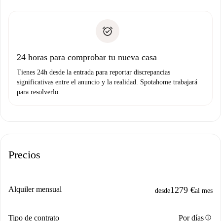
recogida de llaves, etc.
plus
”.
Spotahome sólo transferirá el primer pago al propietario si
Documento de identidad o Pasaporte
no nos comunicas ningún problema.
Prueba de solvencia
Domiciliación del pago
24 horas para comprobar tu nueva casa
Tienes 24h desde la entrada para reportar discrepancias
significativas entre el anuncio y la realidad. Spotahome trabajará
para resolverlo.
Precios
Alquiler mensual
1279 €
desde
al mes
info
Tipo de contrato
Por días