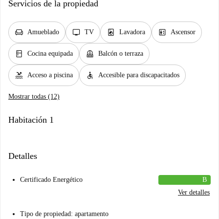
Servicios de la propiedad
chair
tv
local_laundry_service
elevator
Amueblado
TV
Lavadora
Ascensor
kitchen
balcony
Cocina equipada
Balcón o terraza
pool
accessible
Acceso a piscina
Accesible para discapacitados
Mostrar todas (12)
Habitación 1
Detalles
Certificado Energético
B
Ver detalles
Tipo de propiedad: apartamento