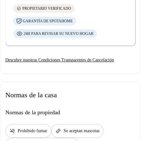
check_circle
PROPIETARIO VERIFICADO
GARANTÍA DE SPOTAHOME
24H PARA REVISAR SU NUEVO HOGAR
Descubre nuestras Condiciones Transparentes de Cancelación
Normas de la casa
Normas de la propiedad
smoke_free
pet_supplies
Prohibido fumar
Se aceptan mascotas