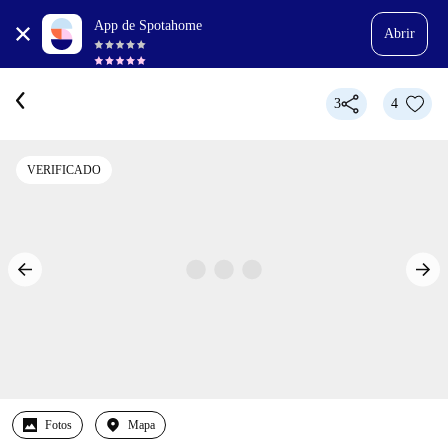
App de Spotahome
Abrir
3
4
VERIFICADO
Fotos
Mapa