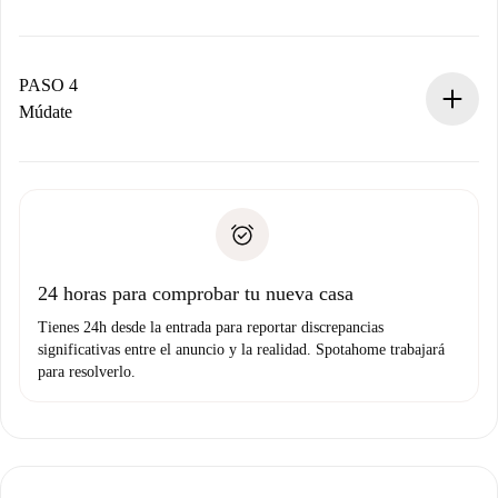
El propietario tiene menos de 24 horas para confirmar.
Si es aceptada, te haremos el cargo y te pondremos en
contacto con el propietario.
PASO 4
Si es rechazada: No te haremos ningún cargo y te
Múdate
ofreceremos alternativas.
Acuerda con el propietario los detalles de tu llegada,
Documentos necesarios si tu propiedad es “
Spotahome
recogida de llaves, etc.
plus
”.
Spotahome sólo transferirá el primer pago al propietario si
Documento de identidad o Pasaporte
no nos comunicas ningún problema.
Prueba de solvencia
Domiciliación del pago
24 horas para comprobar tu nueva casa
Tienes 24h desde la entrada para reportar discrepancias
significativas entre el anuncio y la realidad. Spotahome trabajará
para resolverlo.