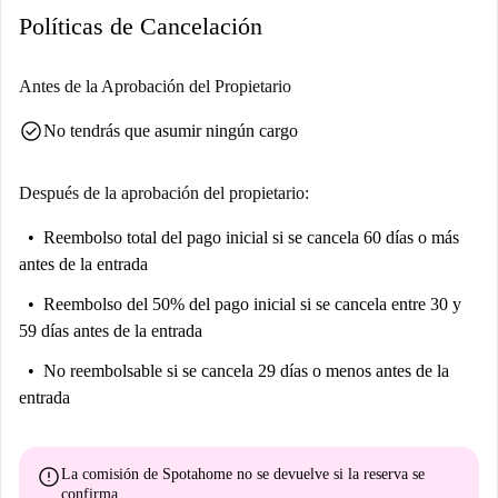
Políticas de Cancelación
Junqueiro, Lisbon Local Secrets y el Jardín Fernando Pessa, que ofrecen
una amplia gama de opciones recreativas y culturales. Edificios como la
Iglesia de São João de Deus y el Edificio-Sede del Instituto Nacional de
Antes de la Aprobación del Propietario
Estadística también están cerca. Los residentes disfrutarán de la
check_circle
No tendrás que asumir ningún cargo
comodidad de los lugares de interés local que realzan el ambiente del
barrio.
Después de la aprobación del propietario:
Reembolso total del pago inicial
si se cancela 60 días o más
antes de la entrada
Reembolso del 50% del pago inicial
si se cancela entre 30 y
59 días antes de la entrada
No reembolsable
si se cancela 29 días o menos antes de la
entrada
error
La comisión de Spotahome
no se devuelve
si la reserva se
confirma