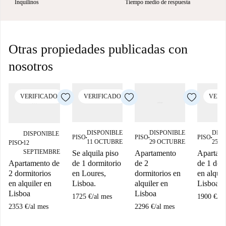
Inquilinos
Tiempo medio de respuesta
Otras propiedades publicadas con
nosotros
VERIFICADO
VERIFICADO
VERI
DISPONIBLE
DISPONIBLE
DIS
DISPONIBLE
PISO
PISO
PISO
■
■
■
11 OCTUBRE
29 OCTUBRE
25 
PISO
12
■
SEPTIEMBRE
Se alquila piso
Apartamento
Apartam
Apartamento de
de 1 dormitorio
de 2
de 1 dor
2 dormitorios
en Loures,
dormitorios en
en alquil
en alquiler en
Lisboa.
alquiler en
Lisboa
Lisboa
Lisboa
1725 €
/
al mes
1900 €
/
al
2353 €
/
al mes
2296 €
/
al mes