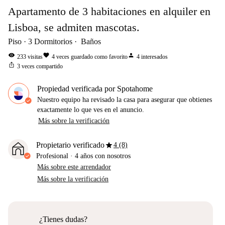
Apartamento de 3 habitaciones en alquiler en
Lisboa, se admiten mascotas.
Piso
3
Dormitorios
Baños
visibility
favorite
person
233
visitas
4
veces guardado como favorito
4
interesados
ios_share
3
veces compartido
Propiedad verificada por Spotahome
Nuestro equipo ha revisado la casa para asegurar que obtienes
exactamente lo que ves en el anuncio.
Más sobre la verificación
star
Propietario verificado
4 (8)
Profesional
·
4 años
con nosotros
Más sobre este arrendador
Más sobre la verificación
¿Tienes dudas?