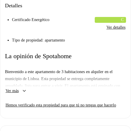
Detalles
Certificado Energético
C
Ver detalles
Tipo de propiedad: apartamento
La opinión de Spotahome
Bienvenido a este apartamento de 3 habitaciones en alquiler en el
municipio de Lisboa. Esta propiedad se entrega completamente
amueblada, lista para entrar a vivir. El apartamento está equipado con
keyboard_arrow_down
Ver más
cocina, ideal para preparar comidas en casa. Además, se admiten
mascotas. Al estar verificado por Spotahome, los inquilinos pueden
Hemos verificado esta propiedad para que tú no tengas que hacerlo
reservar con la tranquilidad de saber que el propietario ha sido
investigado.
El apartamento está situado en Lisboa, cerca de numerosos lugares de
interés. Entre las atracciones cercanas se incluyen la Estatua de Guerra