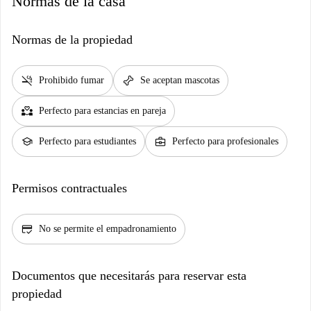
Normas de la casa
Normas de la propiedad
smoke_free
pet_supplies
Prohibido fumar
Se aceptan mascotas
partner_heart
Perfecto para estancias en pareja
school
business_center
Perfecto para estudiantes
Perfecto para profesionales
Permisos contractuales
credit_score
No se permite el empadronamiento
Documentos que necesitarás para reservar esta
propiedad