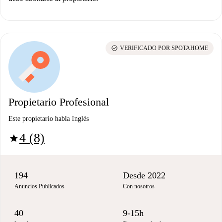
check_circle
VERIFICADO POR SPOTAHOME
Propietario Profesional
Este propietario habla Inglés
4 (8)
star
194
Desde 2022
Anuncios Publicados
Con nosotros
40
9-15h