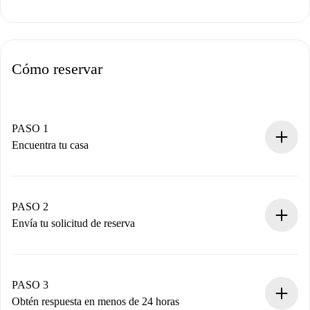
Cómo reservar
PASO 1
Encuentra tu casa
Proceso de reserva 100% online.
Casas y Propietarios verificados.
Tienes toda la información necesaria por adelantado.
PASO 2
Envía tu solicitud de reserva
Envía detalles básicos de tu perfil y de tu método de pago.
Recuerda que no te cobraremos nada hasta que el
propietario acepte.
PASO 3
Obtén respuesta en menos de 24 horas