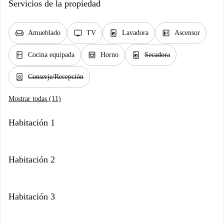
Servicios de la propiedad
chair
tv
local_laundry_service
elevator
Amueblado
TV
Lavadora
Ascensor
kitchen
oven_gen
local_laundry_service
Cocina equipada
Horno
Secadora
person_book
Conserje/Recepción
Mostrar todas (11)
Habitación 1
Habitación 2
Habitación 3