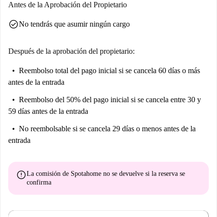
estancia explorando estos increíbles lugares a pocos pasos del
Antes de la Aprobación del Propietario
alojamiento. Reserva tu nuevo hogar hoy mismo y disfruta de todo lo
check_circle
No tendrás que asumir ningún cargo
que Lisboa tiene para ofrecer.
Después de la aprobación del propietario:
Reembolso total del pago inicial
si se cancela 60 días o más
antes de la entrada
Reembolso del 50% del pago inicial
si se cancela entre 30 y
59 días antes de la entrada
No reembolsable
si se cancela 29 días o menos antes de la
entrada
error
La comisión de Spotahome
no se devuelve
si la reserva se
confirma