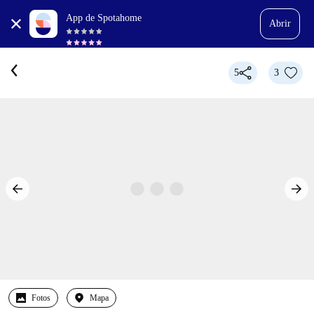
App de Spotahome
Abrir
5
3
Fotos
Mapa