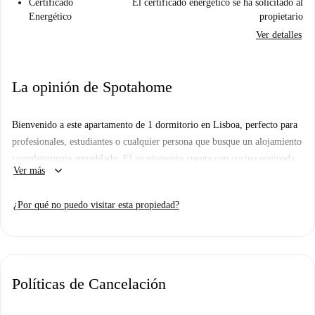
Certificado
El certificado energético se ha solicitado al
Energético
propietario
Ver detalles
La opinión de Spotahome
Bienvenido a este apartamento de 1 dormitorio en Lisboa, perfecto para
profesionales, estudiantes o cualquier persona que busque un alojamiento
completamente amueblado. El apartamento cuenta con cocina equipada,
keyboard_arrow_down
Ver más
lavadora privada, lavavajillas, horno, aire acondicionado central y
balcón. Además, todos los gastos (electricidad, agua, gas y wifi) están
¿Por qué no puedo visitar esta propiedad?
incluidos, para que disfrutes de una estancia sin preocupaciones.
Spotahome garantiza que todos los propietarios pasan por un riguroso
proceso de selección, brindándote mayor tranquilidad.
Situado en Lisboa, este maravilloso apartamento se encuentra cerca de
Políticas de Cancelación
varias atracciones destacadas como Chafariz do Largo da Paz, el Jardín
Botánico de Ajuda y el Palacio de Ajuda. Aprovecha al máximo tu