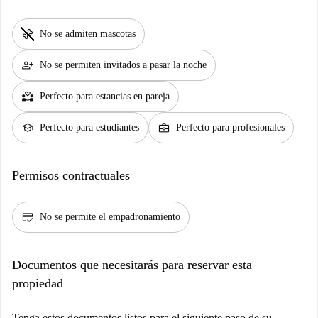
pet_supplies
No se admiten mascotas
person_add
No se permiten invitados a pasar la noche
partner_heart
Perfecto para estancias en pareja
school
business_center
Perfecto para estudiantes
Perfecto para profesionales
Permisos contractuales
credit_score
No se permite el empadronamiento
Documentos que necesitarás para reservar esta
propiedad
Tenga estos documentos listos para el siguiente paso de su