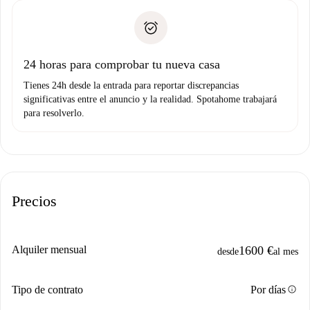
plus
”.
Spotahome sólo transferirá el primer pago al propietario si
Documento de identidad o Pasaporte
no nos comunicas ningún problema.
Prueba de solvencia
Domiciliación del pago
24 horas para comprobar tu nueva casa
Tienes 24h desde la entrada para reportar discrepancias
significativas entre el anuncio y la realidad. Spotahome trabajará
para resolverlo.
Precios
Alquiler mensual
1600 €
desde
al mes
info
Tipo de contrato
Por días