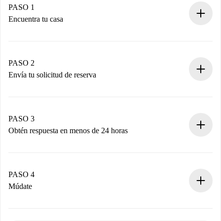
PASO 1
Encuentra tu casa
Proceso de reserva 100% online.
Casas y Propietarios verificados.
Tienes toda la información necesaria por adelantado.
PASO 2
Envía tu solicitud de reserva
Envía detalles básicos de tu perfil y de tu método de pago.
Recuerda que no te cobraremos nada hasta que el
propietario acepte.
PASO 3
Obtén respuesta en menos de 24 horas
El propietario tiene menos de 24 horas para confirmar.
Si es aceptada, te haremos el cargo y te pondremos en
contacto con el propietario.
PASO 4
Si es rechazada: No te haremos ningún cargo y te
Múdate
ofreceremos alternativas.
Acuerda con el propietario los detalles de tu llegada,
Documentos necesarios si tu propiedad es “
Spotahome
recogida de llaves, etc.