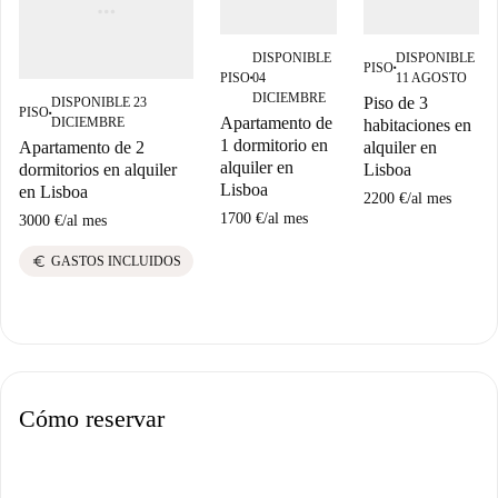
DISPONIBLE
DISPONIBLE
PISO
■
PISO
04
11 AGOSTO
■
DICIEMBRE
Piso de 3
DISPONIBLE 23
PISO
■
Apartamento de
DICIEMBRE
habitaciones en
1 dormitorio en
alquiler en
Apartamento de 2
alquiler en
Lisboa
dormitorios en alquiler
Lisboa
en Lisboa
2200 €
/
al mes
1700 €
/
al mes
3000 €
/
al mes
euro
GASTOS INCLUIDOS
Cómo reservar