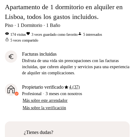
Apartamento de 1 dormitorio en alquiler en
Lisboa, todos los gastos incluidos.
Piso
1
Dormitorio
1
Baño
visibility
favorite
person
174
visitas
3
veces guardado como favorito
5
interesados
ios_share
5
veces compartido
Facturas incluidas
euro
Disfruta de una vida sin preocupaciones con las facturas
incluidas, que cubren alquiler y servicios para una experiencia
de alquiler sin complicaciones.
star
Propietario verificado
4 (37)
Profesional
·
3 meses
con nosotros
Más sobre este arrendador
Más sobre la verificación
¿Tienes dudas?