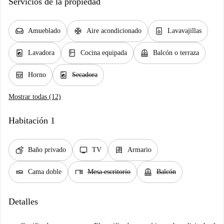
Servicios de la propiedad
chair
ac_unit
dishwasher_gen
Amueblado
Aire acondicionado
Lavavajillas
local_laundry_service
kitchen
balcony
Lavadora
Cocina equipada
Balcón o terraza
oven_gen
local_laundry_service
Horno
Secadora
Mostrar todas (12)
Habitación 1
soap
tv
dresser
Baño privado
TV
Armario
airline_seat_flat
desk
balcony
Cama doble
Mesa escritorio
Balcón
Detalles