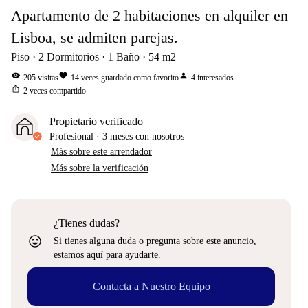
Apartamento de 2 habitaciones en alquiler en
Lisboa, se admiten parejas.
Piso
2
Dormitorios
1
Baño
54
m2
visibility
favorite
person
205
visitas
14
veces guardado como favorito
4
interesados
ios_share
2
veces compartido
Propietario verificado
Profesional
·
3 meses
con nosotros
Más sobre este arrendador
Más sobre la verificación
¿Tienes dudas?
sentiment_very_satisfied
Si tienes alguna duda o pregunta sobre este anuncio,
estamos aquí para ayudarte.
Contacta a Nuestro Equipo