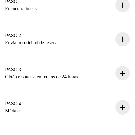
PASO 1
Encuentra tu casa
Proceso de reserva 100% online.
Casas y Propietarios verificados.
Tienes toda la información necesaria por adelantado.
PASO 2
Envía tu solicitud de reserva
Envía detalles básicos de tu perfil y de tu método de pago.
Recuerda que no te cobraremos nada hasta que el
propietario acepte.
PASO 3
Obtén respuesta en menos de 24 horas
El propietario tiene menos de 24 horas para confirmar.
Si es aceptada, te haremos el cargo y te pondremos en
contacto con el propietario.
PASO 4
Si es rechazada: No te haremos ningún cargo y te
Múdate
ofreceremos alternativas.
Acuerda con el propietario los detalles de tu llegada,
Documentos necesarios si tu propiedad es “
Spotahome
recogida de llaves, etc.
plus
”.