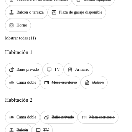
balcony
garage
Balcón o terraza
Plaza de garaje disponible
oven_gen
Horno
Mostrar todas (11)
Habitación 1
soap
tv
dresser
Baño privado
TV
Armario
airline_seat_flat
desk
balcony
Cama doble
Mesa escritorio
Balcón
Habitación 2
airline_seat_flat
soap
desk
Cama doble
Baño privado
Mesa escritorio
balcony
tv
Balcón
TV