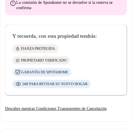
error
La comisión de Spotahome
no se devuelve
si la reserva se
confirma
Y recuerda, con esta propiedad tendrás:
lock
FIANZA PROTEGIDA
check_circle
PROPIETARIO VERIFICADO
GARANTÍA DE SPOTAHOME
24H PARA REVISAR SU NUEVO HOGAR
Descubre nuestras Condiciones Transparentes de Cancelación