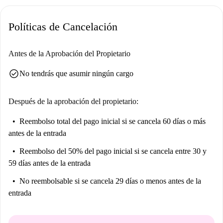
opciones de ocio y cultura. Disfrute explorando Lisboa desde esta
ubicación privilegiada.
Políticas de Cancelación
Antes de la Aprobación del Propietario
check_circle
No tendrás que asumir ningún cargo
Después de la aprobación del propietario:
Reembolso total del pago inicial
si se cancela 60 días o más
antes de la entrada
Reembolso del 50% del pago inicial
si se cancela entre 30 y
59 días antes de la entrada
No reembolsable
si se cancela 29 días o menos antes de la
entrada