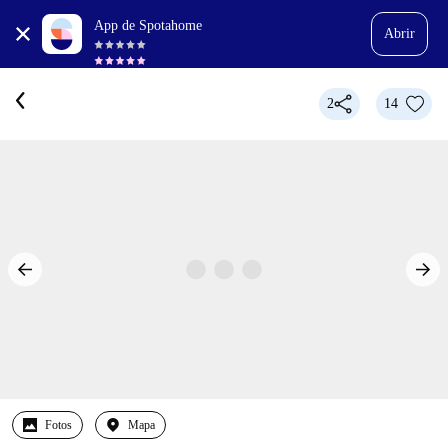
App de Spotahome
Abrir
2
14
Fotos
Mapa