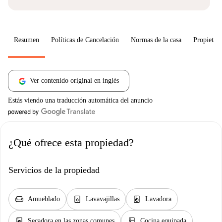
Resumen
Políticas de Cancelación
Normas de la casa
Propietari
Ver contenido original en inglés
Estás viendo una traducción automática del anuncio
¿Qué ofrece esta propiedad?
Servicios de la propiedad
chair
dishwasher_gen
local_laundry_service
Amueblado
Lavavajillas
Lavadora
local_laundry_service
kitchen
Secadora en las zonas comunes
Cocina equipada