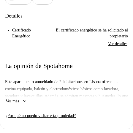
Detalles
Certificado
El certificado energético se ha solicitado al
Energético
propietario
Ver detalles
La opinión de Spotahome
Este apartamento amueblado de 2 habitaciones en Lisboa ofrece una
cocina equipada, balcón y electrodomésticos básicos como lavadora,
secadora y lavavajillas. Además, se admiten mascotas y huéspedes, lo que
keyboard_arrow_down
Ver más
lo convierte en un espacio ideal para parejas.
La propiedad goza de una excelente ubicación, con varios restaurantes
¿Por qué no puedo visitar esta propiedad?
cercanos, como Andorinhas, Tasca A Rosa y Aquela do Vinho. El
Chafariz do Largo da Paz también se encuentra cerca, ofreciendo