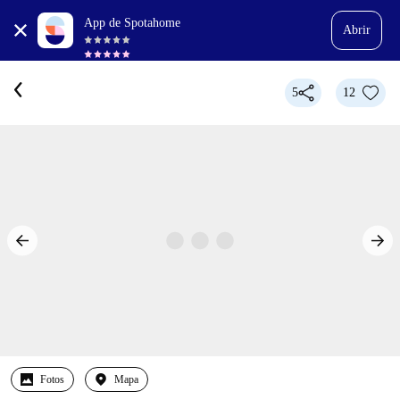
App de Spotahome
Abrir
5
12
Fotos
Mapa