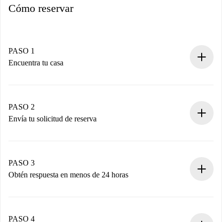
Cómo reservar
PASO 1
Encuentra tu casa
Proceso de reserva 100% online.
Casas y Propietarios verificados.
Tienes toda la información necesaria por adelantado.
PASO 2
Envía tu solicitud de reserva
Envía detalles básicos de tu perfil y de tu método de pago.
Recuerda que no te cobraremos nada hasta que el
propietario acepte.
PASO 3
Obtén respuesta en menos de 24 horas
El propietario tiene menos de 24 horas para confirmar.
Si es aceptada, te haremos el cargo y te pondremos en
contacto con el propietario.
PASO 4