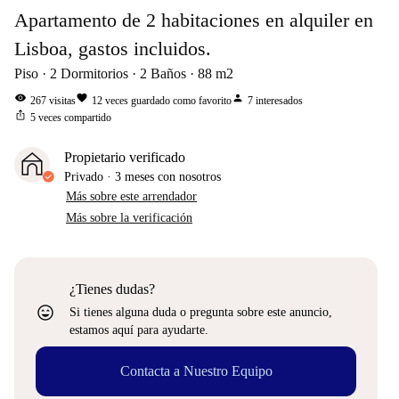
Apartamento de 2 habitaciones en alquiler en
Lisboa, gastos incluidos.
Piso
2
Dormitorios
2
Baños
88
m2
visibility
favorite
person
267
visitas
12
veces guardado como favorito
7
interesados
ios_share
5
veces compartido
Propietario verificado
Privado
·
3 meses
con nosotros
Más sobre este arrendador
Más sobre la verificación
¿Tienes dudas?
sentiment_very_satisfied
Si tienes alguna duda o pregunta sobre este anuncio,
estamos aquí para ayudarte.
Contacta a Nuestro Equipo