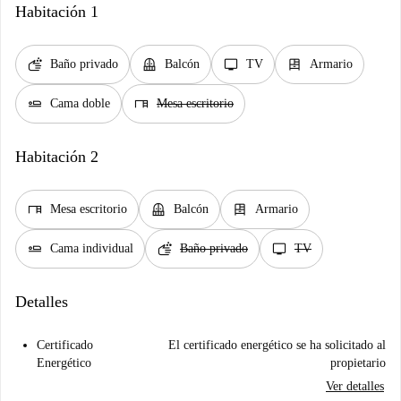
Habitación 1
soap
balcony
tv
dresser
Baño privado
Balcón
TV
Armario
airline_seat_flat
desk
Cama doble
Mesa escritorio
Habitación 2
desk
balcony
dresser
Mesa escritorio
Balcón
Armario
airline_seat_flat
soap
tv
Cama individual
Baño privado
TV
Detalles
Certificado
El certificado energético se ha solicitado al
Energético
propietario
Ver detalles