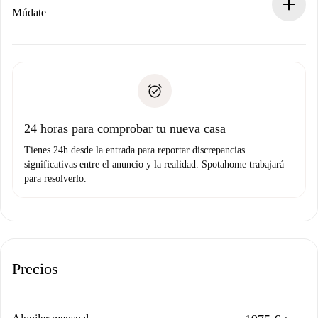
Si es rechazada: No te haremos ningún cargo y te
Múdate
ofreceremos alternativas.
Acuerda con el propietario los detalles de tu llegada,
Documentos necesarios si tu propiedad es “
Spotahome
recogida de llaves, etc.
plus
”.
Spotahome sólo transferirá el primer pago al propietario si
Documento de identidad o Pasaporte
no nos comunicas ningún problema.
Prueba de solvencia
Domiciliación del pago
24 horas para comprobar tu nueva casa
Tienes 24h desde la entrada para reportar discrepancias
significativas entre el anuncio y la realidad. Spotahome trabajará
para resolverlo.
Precios