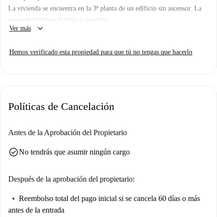
La vivienda se encuentra en la 3ª planta de un edificio sin ascensor. La
propiedad incluye balcón y secadora.
keyboard_arrow_down
Ver más
Hemos verificado esta propiedad para que tú no tengas que hacerlo
Políticas de Cancelación
Antes de la Aprobación del Propietario
check_circle
No tendrás que asumir ningún cargo
Después de la aprobación del propietario:
Reembolso total del pago inicial
si se cancela 60 días o más
antes de la entrada