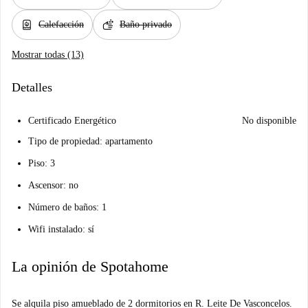
water_heater
soap
Calefacción
Baño privado
Mostrar todas (13)
Detalles
Certificado Energético
No disponible
Tipo de propiedad: apartamento
Piso: 3
Ascensor: no
Número de baños: 1
Wifi instalado: sí
La opinión de Spotahome
Se alquila piso amueblado de 2 dormitorios en R. Leite De Vasconcelos.