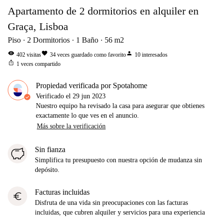
Apartamento de 2 dormitorios en alquiler en
Graça, Lisboa
Piso
2
Dormitorios
1
Baño
56
m2
visibility
favorite
person
402
visitas
34
veces guardado como favorito
10
interesados
ios_share
1
veces compartido
Propiedad verificada por Spotahome
Verificado el
29 jun 2023
Nuestro equipo ha revisado la casa para asegurar que obtienes
exactamente lo que ves en el anuncio.
Más sobre la verificación
Sin fianza
Simplifica tu presupuesto con nuestra opción de mudanza sin
depósito.
Facturas incluidas
euro
Disfruta de una vida sin preocupaciones con las facturas
incluidas, que cubren alquiler y servicios para una experiencia