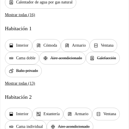
water_heater
Calentador de agua por gas natural
Mostrar todas (16)
Habitación 1
window_open
dresser
dresser
window_closed
Interior
Cómoda
Armario
Ventana
airline_seat_flat
ac_unit
water_heater
Cama doble
Aire acondicionado
Calefacción
soap
Baño privado
Mostrar todas (13)
Habitación 2
window_open
shelves
dresser
window_closed
Interior
Estantería
Armario
Ventana
airline_seat_flat
ac_unit
Cama individual
Aire acondicionado