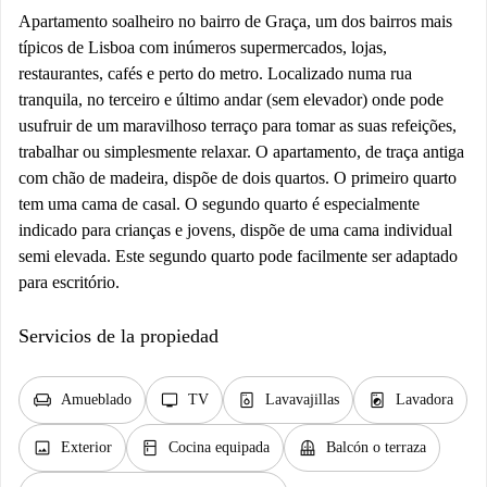
Apartamento soalheiro no bairro de Graça, um dos bairros mais
típicos de Lisboa com inúmeros supermercados, lojas,
restaurantes, cafés e perto do metro. Localizado numa rua
tranquila, no terceiro e último andar (sem elevador) onde pode
usufruir de um maravilhoso terraço para tomar as suas refeições,
trabalhar ou simplesmente relaxar. O apartamento, de traça antiga
com chão de madeira, dispõe de dois quartos. O primeiro quarto
tem uma cama de casal. O segundo quarto é especialmente
indicado para crianças e jovens, dispõe de uma cama individual
semi elevada. Este segundo quarto pode facilmente ser adaptado
para escritório.
Servicios de la propiedad
chair
tv
dishwasher_gen
local_laundry_service
Amueblado
TV
Lavavajillas
Lavadora
image
kitchen
balcony
Exterior
Cocina equipada
Balcón o terraza