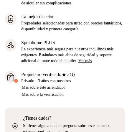
de alquiler sin complicaciones.
La mejor elección
Propiedades seleccionadas para usted con precios fantásticos,
disponibilidad y primera categoría.
Spotahome PLUS
La experiencia más segura para nuestros inquilinos más
exigentes. Estándares más altos de seguridad y soporte
adicional durante todo el alquiler.
Ver más
star
Propietario verificado
5 (1)
Privado
·
3 años
con nosotros
Más sobre este arrendador
Más sobre la verificación
¿Tienes dudas?
sentiment_very_satisfied
Si tienes alguna duda o pregunta sobre este anuncio,
estamos aquí para ayudarte.