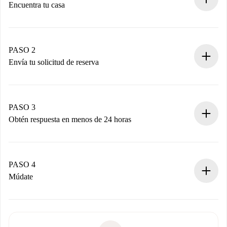
Encuentra tu casa
Proceso de reserva 100% online.
Casas y Propietarios verificados.
Tienes toda la información necesaria por adelantado.
PASO 2
Envía tu solicitud de reserva
Envía detalles básicos de tu perfil y de tu método de pago.
Recuerda que no te cobraremos nada hasta que el
propietario acepte.
PASO 3
Obtén respuesta en menos de 24 horas
El propietario tiene menos de 24 horas para confirmar.
Si es aceptada, te haremos el cargo y te pondremos en
contacto con el propietario.
PASO 4
Si es rechazada: No te haremos ningún cargo y te
Múdate
ofreceremos alternativas.
Acuerda con el propietario los detalles de tu llegada,
Documentos necesarios si tu propiedad es “
Spotahome
recogida de llaves, etc.
plus
”.
Spotahome sólo transferirá el primer pago al propietario si
Documento de identidad o Pasaporte