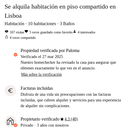
Se alquila habitación en piso compartido en
Lisboa
Habitación
10
habitaciones
3
Baños
visibility
favorite
person
167
visitas
5
veces guardado como favorito
4
interesados
ios_share
4
veces compartido
propiedad verificada por Paloma
Verificado el
27 mar 2025
Nuestro homechecker ha revisado la casa para asegurar que
obtienes exactamente lo que ves en el anuncio.
Más sobre la verificación
Facturas incluidas
euro
Disfruta de una vida sin preocupaciones con las facturas
incluidas, que cubren alquiler y servicios para una experiencia
de alquiler sin complicaciones.
star
Propietario verificado
4.3 (40)
Privado
·
3 años
con nosotros