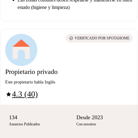
estado (higiene y limpieza)
check_circle
VERIFICADO POR SPOTAHOME
Propietario privado
Este propietario habla Inglés
4.3 (40)
star
134
Desde 2023
Anuncios Publicados
Con nosotros