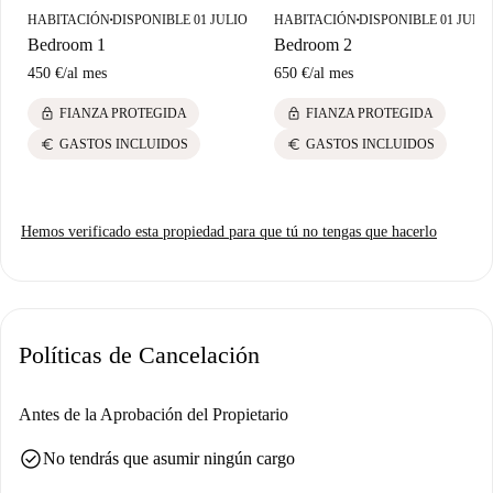
HABITACIÓN
DISPONIBLE 01 JULIO
HABITACIÓN
DISPONIBLE 01 JULI
■
■
Bedroom 1
Bedroom 2
450 €
/
al mes
650 €
/
al mes
lock
lock
FIANZA PROTEGIDA
FIANZA PROTEGIDA
euro
euro
GASTOS INCLUIDOS
GASTOS INCLUIDOS
Hemos verificado esta propiedad para que tú no tengas que hacerlo
Políticas de Cancelación
Antes de la Aprobación del Propietario
check_circle
No tendrás que asumir ningún cargo