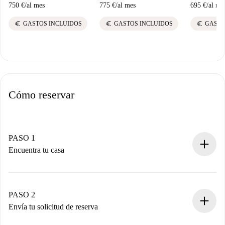
750 €
/
al mes
775 €
/
al mes
695 €
/
al me
euro
euro
euro
GASTOS INCLUIDOS
GASTOS INCLUIDOS
GASTO
Cómo reservar
PASO 1
Encuentra tu casa
Proceso de reserva 100% online.
Casas y Propietarios verificados.
Tienes toda la información necesaria por adelantado.
PASO 2
Envía tu solicitud de reserva