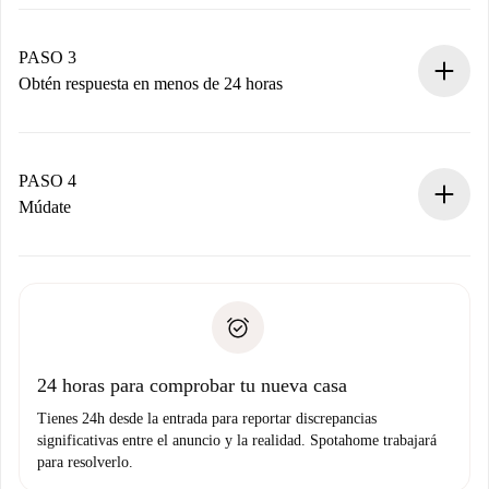
Envía detalles básicos de tu perfil y de tu método de pago.
Recuerda que no te cobraremos nada hasta que el
propietario acepte.
PASO 3
Obtén respuesta en menos de 24 horas
El propietario tiene menos de 24 horas para confirmar.
Si es aceptada, te haremos el cargo y te pondremos en
contacto con el propietario.
PASO 4
Si es rechazada: No te haremos ningún cargo y te
Múdate
ofreceremos alternativas.
Acuerda con el propietario los detalles de tu llegada,
Documentos necesarios si tu propiedad es “
Spotahome
recogida de llaves, etc.
plus
”.
Spotahome sólo transferirá el primer pago al propietario si
Documento de identidad o Pasaporte
no nos comunicas ningún problema.
Prueba de solvencia
Domiciliación del pago
24 horas para comprobar tu nueva casa
Tienes 24h desde la entrada para reportar discrepancias
significativas entre el anuncio y la realidad. Spotahome trabajará
para resolverlo.