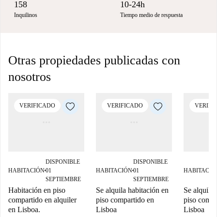
158
10-24h
Inquilinos
Tiempo medio de respuesta
Otras propiedades publicadas con
nosotros
VERIFICADO
VERIFICADO
VERIFI
DISPONIBLE
DISPONIBLE
HABITACIÓN
01
HABITACIÓN
01
HABITACIÓ
■
■
SEPTIEMBRE
SEPTIEMBRE
Habitación en piso
Se alquila habitación en
Se alquila 
compartido en alquiler
piso compartido en
piso compa
en Lisboa.
Lisboa
Lisboa