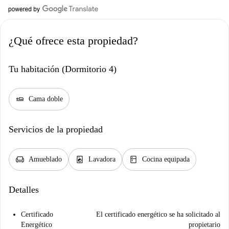
¿Qué ofrece esta propiedad?
Tu habitación (Dormitorio 4)
airline_seat_flat
Cama doble
Servicios de la propiedad
chair
local_laundry_service
kitchen
Amueblado
Lavadora
Cocina equipada
Detalles
Certificado
El certificado energético se ha solicitado al
Energético
propietario