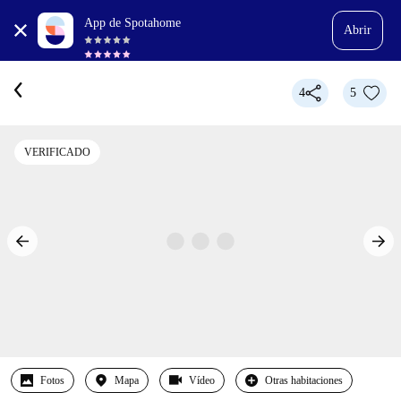
App de Spotahome
Abrir
4
5
VERIFICADO
Fotos
Mapa
Vídeo
Otras habitaciones