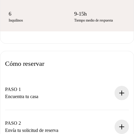
6
9-15h
Inquilinos
Tiempo medio de respuesta
Cómo reservar
PASO 1
Encuentra tu casa
Proceso de reserva 100% online.
Casas y Propietarios verificados.
Tienes toda la información necesaria por adelantado.
PASO 2
Envía tu solicitud de reserva