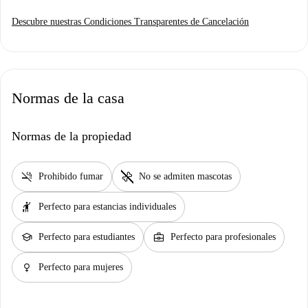
Descubre nuestras Condiciones Transparentes de Cancelación
Normas de la casa
Normas de la propiedad
smoke_free
pet_supplies
Prohibido fumar
No se admiten mascotas
hail
Perfecto para estancias individuales
school
business_center
Perfecto para estudiantes
Perfecto para profesionales
female
Perfecto para mujeres