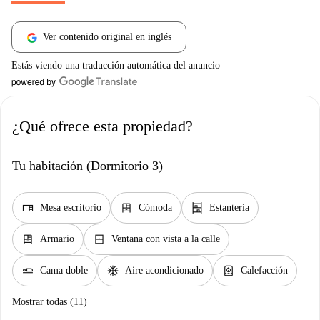
Ver contenido original en inglés
Estás viendo una traducción automática del anuncio
¿Qué ofrece esta propiedad?
Tu habitación (Dormitorio 3)
desk
dresser
shelves
Mesa escritorio
Cómoda
Estantería
dresser
window_closed
Armario
Ventana con vista a la calle
airline_seat_flat
ac_unit
water_heater
Cama doble
Aire acondicionado
Calefacción
Mostrar todas (11)