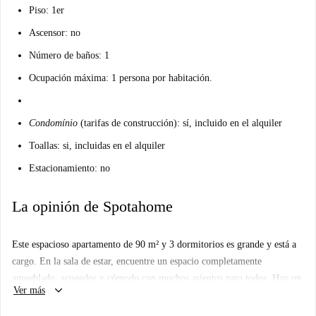
Piso: 1er
Ascensor: no
Número de baños: 1
Ocupación máxima: 1 persona por habitación.
Condomínio
(tarifas de construcción): sí, incluido en el alquiler
Toallas: si, incluidas en el alquiler
Estacionamiento: no
La opinión de Spotahome
Este espacioso apartamento de 90 m² y 3 dormitorios es grande y está a
cargo. En la sala de estar, encuentre un espacio completamente
amueblado, acogedor y cómodo con muchos asientos para todos. Hay un
keyboard_arrow_down
Ver más
televisor y una mesa de comedor con capacidad para 4 personas. La
cocina es encantadora, con una decoración fresca en blanco y negro y