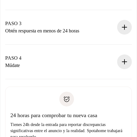
Envía detalles básicos de tu perfil y de tu método de pago.
Recuerda que no te cobraremos nada hasta que el
propietario acepte.
PASO 3
Obtén respuesta en menos de 24 horas
El propietario tiene menos de 24 horas para confirmar.
Si es aceptada, te haremos el cargo y te pondremos en
contacto con el propietario.
PASO 4
Si es rechazada: No te haremos ningún cargo y te
Múdate
ofreceremos alternativas.
Acuerda con el propietario los detalles de tu llegada,
Documentos necesarios si tu propiedad es “
Spotahome
recogida de llaves, etc.
plus
”.
Spotahome sólo transferirá el primer pago al propietario si
Documento de identidad o Pasaporte
no nos comunicas ningún problema.
Prueba de solvencia
Domiciliación del pago
24 horas para comprobar tu nueva casa
Tienes 24h desde la entrada para reportar discrepancias
significativas entre el anuncio y la realidad. Spotahome trabajará
para resolverlo.