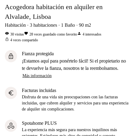
Acogedora habitación en alquiler en
Alvalade, Lisboa
Habitación
3
habitaciones
1
Baño
90
m2
visibility
favorite
person
30
visitas
28
veces guardado como favorito
4
interesados
ios_share
4
veces compartido
Fianza protegida
lock
¡Estamos aquí para ponértelo fácil! Si el propietario no
te devuelve la fianza, nosotros te la reembolsamos.
Más información
Facturas incluidas
euro
Disfruta de una vida sin preocupaciones con las facturas
incluidas, que cubren alquiler y servicios para una experiencia
de alquiler sin complicaciones.
Spotahome PLUS
La experiencia más segura para nuestros inquilinos más
exigentes. Estándares más altos de seguridad y soporte