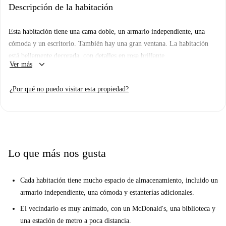
Descripción de la habitación
una lavadora privada. También hay otra cómoda en el vestíbulo. ¡Mucho
almacenamiento!
Esta habitación tiene una cama doble, un armario independiente, una
Ubicado a las afueras del corazón de Lisboa, este vecindario está muy
cómoda y un escritorio. También hay una gran ventana. La habitación
bien escondido del bullicio de la ciudad. Estás a solo unos pasos de
está bellamente decorada, con detalles en rosa brillante.
varios servicios y actividades, que incluyen restaurantes, bares, parques y
keyboard_arrow_down
Ver más
museos. Hay varias paradas de transporte público de fácil acceso a poca
distancia. Si eres un gran lector, hay una biblioteca a solo 4 minutos a
¿Por qué no puedo visitar esta propiedad?
pie.
Lo que más nos gusta
Cada habitación tiene mucho espacio de almacenamiento, incluido un
armario independiente, una cómoda y estanterías adicionales.
El vecindario es muy animado, con un McDonald's, una biblioteca y
una estación de metro a poca distancia.