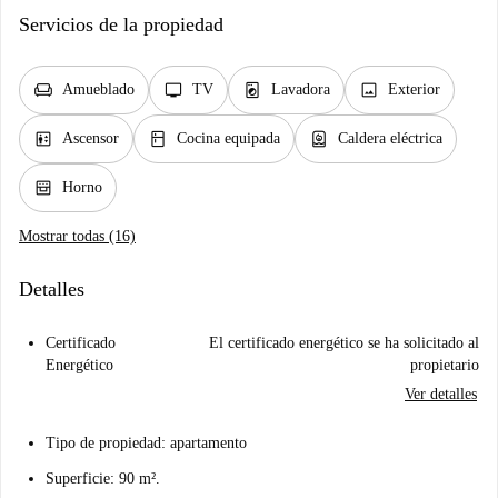
Servicios de la propiedad
chair
tv
local_laundry_service
image
Amueblado
TV
Lavadora
Exterior
elevator
kitchen
water_heater
Ascensor
Cocina equipada
Caldera eléctrica
oven_gen
Horno
Mostrar todas (16)
Detalles
Certificado
El certificado energético se ha solicitado al
Energético
propietario
Ver detalles
Tipo de propiedad: apartamento
Superficie: 90 m².