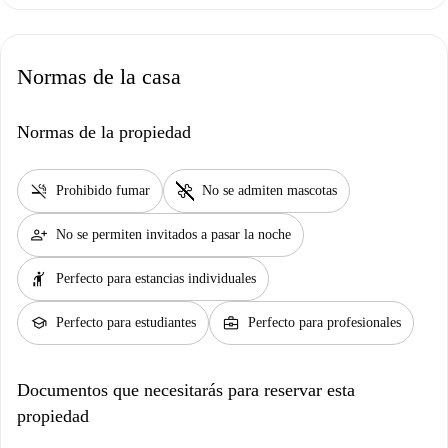
Normas de la casa
Normas de la propiedad
smoke_free
pet_supplies
Prohibido fumar
No se admiten mascotas
person_add
No se permiten invitados a pasar la noche
hail
Perfecto para estancias individuales
school
business_center
Perfecto para estudiantes
Perfecto para profesionales
Documentos que necesitarás para reservar esta
propiedad