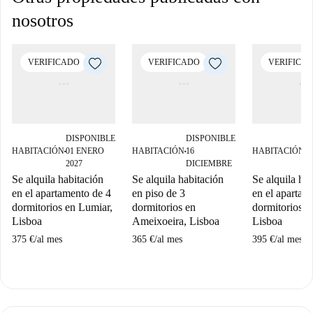
nosotros
VERIFICADO
VERIFICADO
VERIFICA
DISPONIBLE
DISPONIBLE
D
HABITACIÓN
01 ENERO
HABITACIÓN
16
HABITACIÓN
0
■
■
■
2027
DICIEMBRE
2
Se alquila habitación
Se alquila habitación
Se alquila ha
en el apartamento de 4
en piso de 3
en el apartam
dormitorios en Lumiar,
dormitorios en
dormitorios e
Lisboa
Ameixoeira, Lisboa
Lisboa
375 €
/
al mes
365 €
/
al mes
395 €
/
al mes