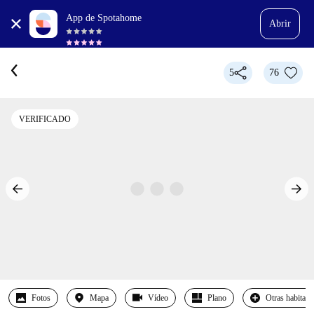
App de Spotahome
Abrir
5
76
VERIFICADO
Fotos
Mapa
Vídeo
Plano
Otras habitaci