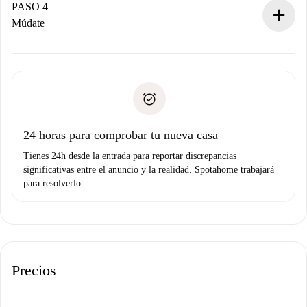
contacto con el propietario.
PASO 4
Si es rechazada: No te haremos ningún cargo y te
Múdate
ofreceremos alternativas.
Acuerda con el propietario los detalles de tu llegada,
Documentos necesarios si tu propiedad es “
Spotahome
recogida de llaves, etc.
plus
”.
Spotahome sólo transferirá el primer pago al propietario si
Documento de identidad o Pasaporte
no nos comunicas ningún problema.
Prueba de solvencia
Domiciliación del pago
24 horas para comprobar tu nueva casa
Tienes 24h desde la entrada para reportar discrepancias
significativas entre el anuncio y la realidad. Spotahome trabajará
para resolverlo.
Precios