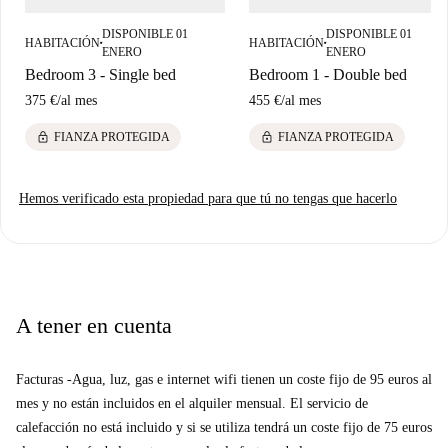
DISPONIBLE 01
DISPONIBLE 01
HABITACIÓN
HABITACIÓN
■
■
ENERO
ENERO
Bedroom 3 - Single bed
Bedroom 1 - Double bed
375 €
/
al mes
455 €
/
al mes
lock
lock
FIANZA PROTEGIDA
FIANZA PROTEGIDA
Hemos verificado esta propiedad para que tú no tengas que hacerlo
A tener en cuenta
Facturas -
Agua, luz, gas e internet wifi tienen un coste fijo de 95 euros al
mes y no están incluidos en el alquiler mensual. El servicio de
calefacción no está incluido y si se utiliza tendrá un coste fijo de 75 euros