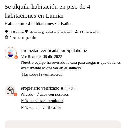
Se alquila habitación en piso de 4
habitaciones en Lumiar
Habitación
4
habitaciones
2
Baños
visibility
favorite
person
688
visitas
76
veces guardado como favorito
13
interesados
ios_share
5
veces compartido
Propiedad verificada por Spotahome
Verificado el
06 dic 2022
Nuestro equipo ha revisado la casa para asegurar que obtienes
exactamente lo que ves en el anuncio.
Más sobre la verificación
star
Propietario verificado
4.5 (65)
Privado
·
7 años
con nosotros
Más sobre este arrendador
Más sobre la verificación