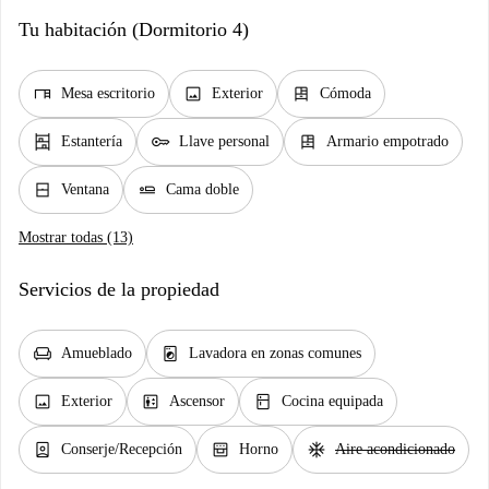
Tu habitación (Dormitorio 4)
desk
image
dresser
Mesa escritorio
Exterior
Cómoda
shelves
key
dresser
Estantería
Llave personal
Armario empotrado
window_closed
airline_seat_flat
Ventana
Cama doble
Mostrar todas (13)
Servicios de la propiedad
chair
local_laundry_service
Amueblado
Lavadora en zonas comunes
image
elevator
kitchen
Exterior
Ascensor
Cocina equipada
person_book
oven_gen
ac_unit
Conserje/Recepción
Horno
Aire acondicionado