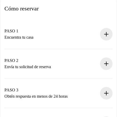
Cómo reservar
PASO 1
Encuentra tu casa
Proceso de reserva 100% online.
Casas y Propietarios verificados.
Tienes toda la información necesaria por adelantado.
PASO 2
Envía tu solicitud de reserva
Envía detalles básicos de tu perfil y de tu método de pago.
Recuerda que no te cobraremos nada hasta que el
propietario acepte.
PASO 3
Obtén respuesta en menos de 24 horas
El propietario tiene menos de 24 horas para confirmar.
Si es aceptada, te haremos el cargo y te pondremos en