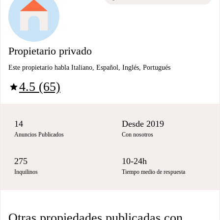
Propietario privado
Este propietario habla Italiano, Español, Inglés, Portugués
4.5 (65)
star
14
Desde 2019
Anuncios Publicados
Con nosotros
275
10-24h
Inquilinos
Tiempo medio de respuesta
Otras propiedades publicadas con