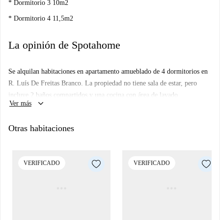
* Dormitorio 3 10m2
* Dormitorio 4 11,5m2
La opinión de Spotahome
Se alquilan habitaciones en apartamento amueblado de 4 dormitorios en
R. Luís De Freitas Branco. La propiedad no tiene sala de estar, pero
incluye 2 baños compartidos y una cocina con área de lavado.
keyboard_arrow_down
Ver más
Otras habitaciones
VERIFICADO
VERIFICADO