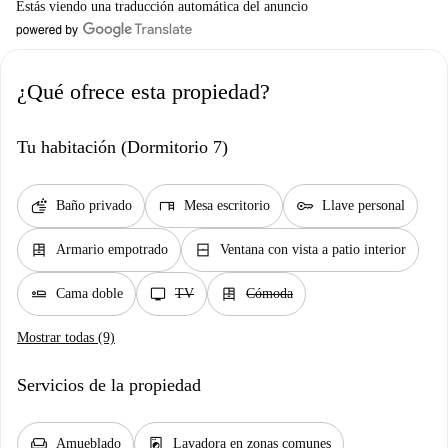
Estás viendo una traducción automática del anuncio
¿Qué ofrece esta propiedad?
Tu habitación (Dormitorio 7)
soap
desk
key
Baño privado
Mesa escritorio
Llave personal
dresser
window_closed
Armario empotrado
Ventana con vista a patio interior
airline_seat_flat
tv
dresser
Cama doble
TV
Cómoda
Mostrar todas (9)
Servicios de la propiedad
chair
local_laundry_service
Amueblado
Lavadora en zonas comunes