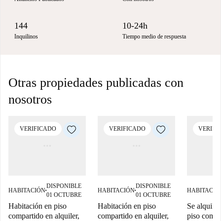
144
10-24h
Inquilinos
Tiempo medio de respuesta
Otras propiedades publicadas con
nosotros
VERIFICADO
VERIFICADO
VERIFI
DISPONIBLE
DISPONIBLE
HABITACIÓN
HABITACIÓN
HABITACIÓ
■
■
01 OCTUBRE
01 OCTUBRE
Habitación en piso
Habitación en piso
Se alquila 
compartido en alquiler,
compartido en alquiler,
piso compa