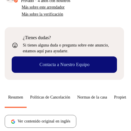
Privado
·
4 años
con nosotros
Más sobre este arrendador
Más sobre la verificación
¿Tienes dudas?
sentiment_very_satisfied
Si tienes alguna duda o pregunta sobre este anuncio,
estamos aquí para ayudarte.
Contacta a Nuestro Equipo
Resumen
Políticas de Cancelación
Normas de la casa
Propietari
Ver contenido original en inglés