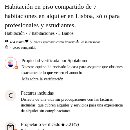
Habitación en piso compartido de 7
habitaciones en alquiler en Lisboa, sólo para
profesionales y estudiantes.
Habitación
7
habitaciones
3
Baños
visibility
favorite
person
434
visitas
59
veces guardado como favorito
26
interesados
ios_share
4
veces compartido
Propiedad verificada por Spotahome
Nuestro equipo ha revisado la casa para asegurar que obtienes
exactamente lo que ves en el anuncio.
Más sobre la verificación
Facturas incluidas
euro
Disfruta de una vida sin preocupaciones con las facturas
incluidas, que cubren alquiler y servicios para una experiencia
de alquiler sin complicaciones.
star
Propietario verificado
3.8 (49)