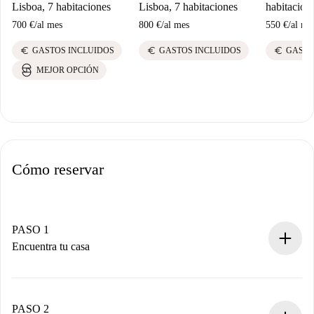
Lisboa, 7 habitaciones
Lisboa, 7 habitaciones
habitacion
700 €
/
al mes
800 €
/
al mes
550 €
/
al me
euro
euro
euro
GASTOS INCLUIDOS
GASTOS INCLUIDOS
GASTO
MEJOR OPCIÓN
Cómo reservar
PASO 1
Encuentra tu casa
Proceso de reserva 100% online.
Casas y Propietarios verificados.
Tienes toda la información necesaria por adelantado.
PASO 2