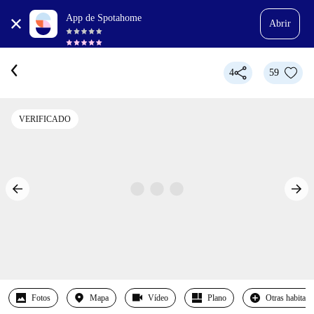
App de Spotahome
Abrir
4
59
VERIFICADO
Fotos
Mapa
Vídeo
Plano
Otras habitaci