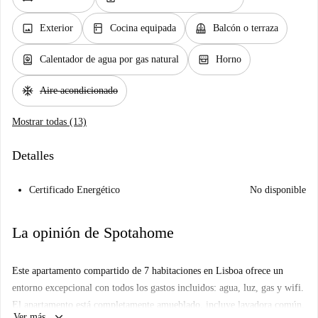
image
kitchen
balcony
Exterior
Cocina equipada
Balcón o terraza
water_heater
oven_gen
Calentador de agua por gas natural
Horno
ac_unit
Aire acondicionado
Mostrar todas (13)
Detalles
Certificado Energético
No disponible
La opinión de Spotahome
Este apartamento compartido de 7 habitaciones en Lisboa ofrece un
entorno excepcional con todos los gastos incluidos: agua, luz, gas y wifi.
El apartamento está completamente amueblado, incluye lavadora común,
keyboard_arrow_down
Ver más