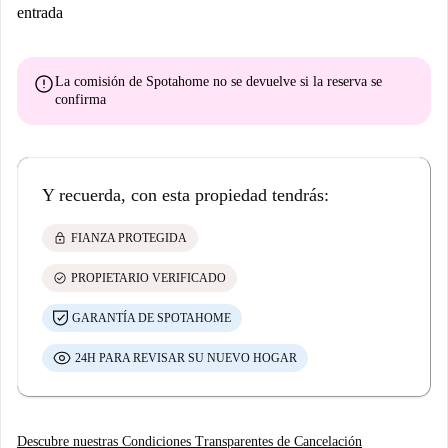
entrada
error
La comisión de Spotahome
no se devuelve
si la reserva se
confirma
Y recuerda, con esta propiedad tendrás:
lock
FIANZA PROTEGIDA
check_circle
PROPIETARIO VERIFICADO
GARANTÍA DE SPOTAHOME
24H PARA REVISAR SU NUEVO HOGAR
Descubre nuestras Condiciones Transparentes de Cancelación