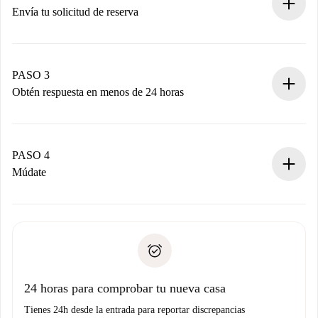
Envía tu solicitud de reserva
Envía detalles básicos de tu perfil y de tu método de pago.
Recuerda que no te cobraremos nada hasta que el
propietario acepte.
PASO 3
Obtén respuesta en menos de 24 horas
El propietario tiene menos de 24 horas para confirmar.
Si es aceptada, te haremos el cargo y te pondremos en
contacto con el propietario.
PASO 4
Si es rechazada: No te haremos ningún cargo y te
Múdate
ofreceremos alternativas.
Acuerda con el propietario los detalles de tu llegada,
Documentos necesarios si tu propiedad es “
Spotahome
recogida de llaves, etc.
plus
”.
Spotahome sólo transferirá el primer pago al propietario si
Documento de identidad o Pasaporte
no nos comunicas ningún problema.
Prueba de solvencia
Domiciliación del pago
24 horas para comprobar tu nueva casa
Tienes 24h desde la entrada para reportar discrepancias