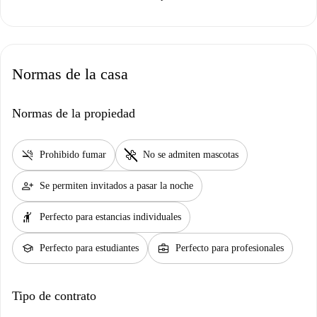
Normas de la casa
Normas de la propiedad
smoke_free
pet_supplies
Prohibido fumar
No se admiten mascotas
person_add
Se permiten invitados a pasar la noche
hail
Perfecto para estancias individuales
school
business_center
Perfecto para estudiantes
Perfecto para profesionales
Tipo de contrato