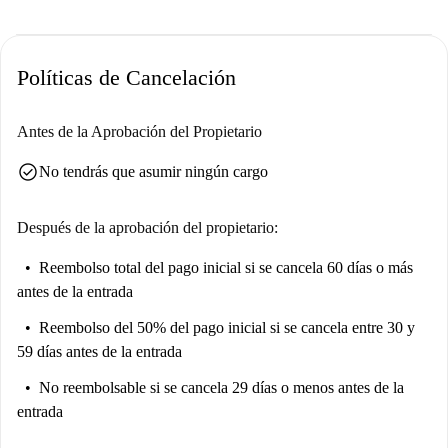
El apartamento está amueblado a la moda en todas partes.
Pero necesitas saber esto ...
Políticas de Cancelación
No hay horno en la cocina; sin embargo, hay una estufa, por lo que
aún puede mostrar sus habilidades de chef.
Antes de la Aprobación del Propietario
Su inspector de viviendas, Rafael, dijo:
check_circle
No tendrás que asumir ningún cargo
“Me encantó esta propiedad. Es un apartamento elegante y bien
decorado con hermosas paredes decorativas ".
Después de la aprobación del propietario:
Ayúdame a decidir ...
Este es un moderno apartamento en planta baja en Beco Dos
Reembolso total del pago inicial
si se cancela 60 días o más
Contrabandistas, Lisboa. Cuenta con paredes de ladrillo a la vista, techos
antes de la entrada
altos preciosos y está amueblado a la moda.
Reembolso del 50% del pago inicial
si se cancela entre 30 y
Esta propiedad es ideal para una pareja aventurera. Estarás en un
59 días antes de la entrada
vecindario auténtico e histórico, con muchas tiendas, excelentes
No reembolsable
si se cancela 29 días o menos antes de la
restaurantes y lugares emblemáticos como el Parque de las Necesidades
entrada
cerca.