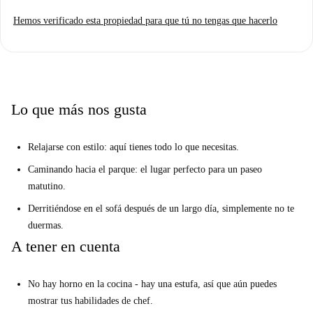
Eso pensamos
Hemos verificado esta propiedad para que tú no tengas que hacerlo
¿Buscas una almohadilla moderna que sea perfecta para esconderte
después de un largo día explorando? Comienza tu aventura en Lisboa
con estilo con este increíble estudio.
¿De Verdad? Dime más...
Lo que más nos gusta
Te encantará la decoración funky. Esta pequeña belleza tiene paredes de
ladrillo a la vista, un área de descanso a nivel de loft que hace un
excelente uso del espacio, y la iglesia tiene techos altos. Tendrás ganas de
Relajarse con estilo: aquí tienes todo lo que necesitas.
confesar tus pecados solo sentado en la sala de estar.
Caminando hacia el parque: el lugar perfecto para un paseo
Creemos que este apartamento es ideal para una pareja aventurera que
matutino.
busca un lugar que coincida con su estilo de vida. Estrela está rodeada de
Derritiéndose en el sofá después de un largo día, simplemente no te
impresionantes parques públicos, excelentes museos y restaurantes
duermas.
auténticos. No te aburrirás por aquí.
A tener en cuenta
Sus 3 razones principales para alquilar aquí:
La decoración de moda. Nos encantan las paredes de ladrillo a la
No hay horno en la cocina - hay una estufa, así que aún puedes
vista.
mostrar tus habilidades de chef.
Park of Necessidades está a un corto paseo.