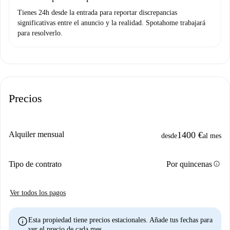
Tienes 24h desde la entrada para reportar discrepancias
significativas entre el anuncio y la realidad. Spotahome trabajará
para resolverlo.
Precios
Alquiler mensual
1400 €
desde
al mes
info
Tipo de contrato
Por quincenas
Ver todos los pagos
info
Esta propiedad tiene precios estacionales. Añade tus fechas para
ver el precio de cada mes.