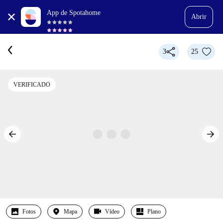
App de Spotahome
Abrir
3
25
VERIFICADO
Fotos
Mapa
Vídeo
Plano