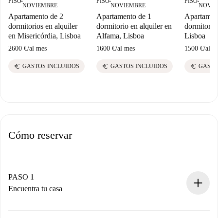
PISO
PISO
PISO
■
■
■
NOVIEMBRE
NOVIEMBRE
NOVIE
Apartamento de 2
Apartamento de 1
Apartamen
dormitorios en alquiler
dormitorio en alquiler en
dormitorio 
en Misericórdia, Lisboa
Alfama, Lisboa
Lisboa
2600 €
/
al mes
1600 €
/
al mes
1500 €
/
al m
euro
euro
euro
GASTOS INCLUIDOS
GASTOS INCLUIDOS
GASTO
Cómo reservar
PASO 1
Encuentra tu casa
Proceso de reserva 100% online.