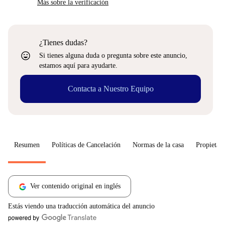
Más sobre la verificación
¿Tienes dudas?
sentiment_very_satisfied
Si tienes alguna duda o pregunta sobre este anuncio,
estamos aquí para ayudarte.
Contacta a Nuestro Equipo
Resumen
Políticas de Cancelación
Normas de la casa
Propietari
Ver contenido original en inglés
Estás viendo una traducción automática del anuncio