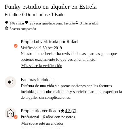
Funky estudio en alquiler en Estrela
Estudio
0
Dormitorios
1
Baño
visibility
favorite
person
146
visitas
25
veces guardado como favorito
3
interesados
ios_share
3
veces compartido
propiedad verificada por Rafael
Verificado el
30 oct 2019
Nuestro homechecker ha revisado la casa para asegurar que
obtienes exactamente lo que ves en el anuncio.
Más sobre la verificación
Facturas incluidas
euro
Disfruta de una vida sin preocupaciones con las facturas
incluidas, que cubren alquiler y servicios para una experiencia
de alquiler sin complicaciones.
star
Propietario verificado
4.3 (7)
Profesional
·
6 años
con nosotros
Más sobre este arrendador