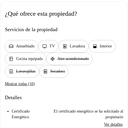
¿Qué ofrece esta propiedad?
Servicios de la propiedad
chair
tv
local_laundry_service
window_open
Amueblado
TV
Lavadora
Interior
kitchen
ac_unit
Cocina equipada
Aire acondicionado
dishwasher_gen
local_laundry_service
Lavavajillas
Secadora
Mostrar todas (10)
Detalles
Certificado
El certificado energético se ha solicitado al
Energético
propietario
Ver detalles