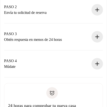
Casas y Propietarios verificados.
Tienes toda la información necesaria por adelantado.
PASO 2
Envía tu solicitud de reserva
Envía detalles básicos de tu perfil y de tu método de pago.
Recuerda que no te cobraremos nada hasta que el
propietario acepte.
PASO 3
Obtén respuesta en menos de 24 horas
El propietario tiene menos de 24 horas para confirmar.
Si es aceptada, te haremos el cargo y te pondremos en
contacto con el propietario.
PASO 4
Si es rechazada: No te haremos ningún cargo y te
Múdate
ofreceremos alternativas.
Acuerda con el propietario los detalles de tu llegada,
Documentos necesarios si tu propiedad es “
Spotahome
recogida de llaves, etc.
plus
”.
Spotahome sólo transferirá el primer pago al propietario si
Documento de identidad o Pasaporte
no nos comunicas ningún problema.
Prueba de solvencia
Domiciliación del pago
24 horas para comprobar tu nueva casa