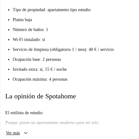
Tipo de propiedad: apartamento tipo estudio
Planta baja
Número de baños: 1
Wi-Fi instalado: sí
Servicio de limpieza (obligatorio 1 / mes): 40 € / servicio
Ocupación base: 2 personas
Invitado extra: sí, 15 € / noche
Ocupación máxima: 4 personas
La opinión de Spotahome
El estilista de estudio
Porque quiero un apartamento moderno para mí solo .
keyboard_arrow_down
¿Me gustará aquí?
Ver más