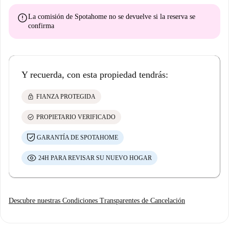
error
La comisión de Spotahome
no se devuelve
si la reserva se
confirma
Y recuerda, con esta propiedad tendrás:
lock
FIANZA PROTEGIDA
check_circle
PROPIETARIO VERIFICADO
GARANTÍA DE SPOTAHOME
24H PARA REVISAR SU NUEVO HOGAR
Descubre nuestras Condiciones Transparentes de Cancelación