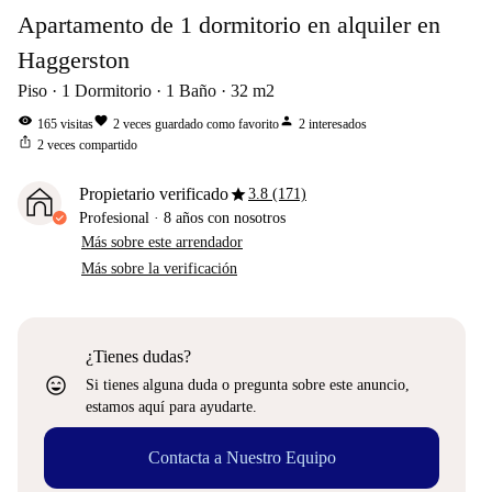
Apartamento de 1 dormitorio en alquiler en
Haggerston
Piso
1
Dormitorio
1
Baño
32
m2
visibility
favorite
person
165
visitas
2
veces guardado como favorito
2
interesados
ios_share
2
veces compartido
star
Propietario verificado
3.8 (171)
Profesional
·
8 años
con nosotros
Más sobre este arrendador
Más sobre la verificación
¿Tienes dudas?
sentiment_very_satisfied
Si tienes alguna duda o pregunta sobre este anuncio,
estamos aquí para ayudarte.
Contacta a Nuestro Equipo