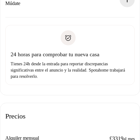
Si es rechazada: No te haremos ningún cargo y te
Múdate
ofreceremos alternativas.
Acuerda con el propietario los detalles de tu llegada,
Documentos necesarios si tu propiedad es “
Spotahome
recogida de llaves, etc.
plus
”.
Spotahome sólo transferirá el primer pago al propietario si
Documento de identidad o Pasaporte
no nos comunicas ningún problema.
Prueba de solvencia
Domiciliación del pago
24 horas para comprobar tu nueva casa
Tienes 24h desde la entrada para reportar discrepancias
significativas entre el anuncio y la realidad. Spotahome trabajará
para resolverlo.
Precios
Alquiler mensual
£3319
al mes