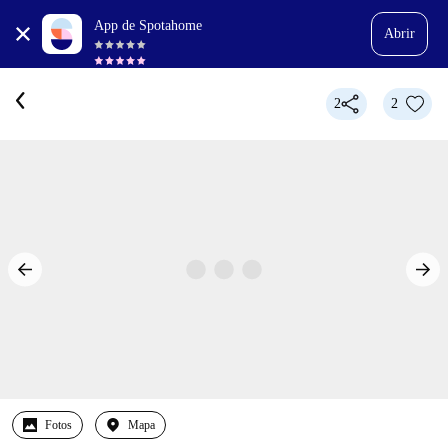
App de Spotahome
Abrir
2
2
Fotos
Mapa