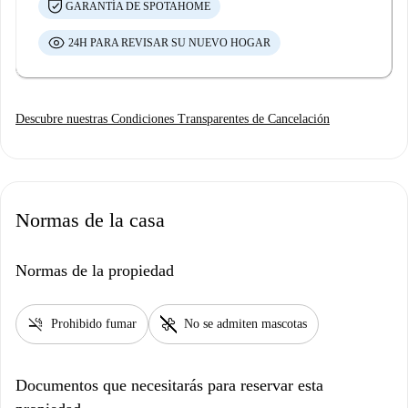
GARANTÍA DE SPOTAHOME
24H PARA REVISAR SU NUEVO HOGAR
Descubre nuestras Condiciones Transparentes de Cancelación
Normas de la casa
Normas de la propiedad
smoke_free
pet_supplies
Prohibido fumar
No se admiten mascotas
Documentos que necesitarás para reservar esta