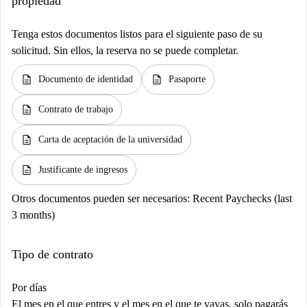
propiedad
Tenga estos documentos listos para el siguiente paso de su
solicitud. Sin ellos, la reserva no se puede completar.
description
description
Documento de identidad
Pasaporte
description
Contrato de trabajo
description
Carta de aceptación de la universidad
description
Justificante de ingresos
Otros documentos pueden ser necesarios:
Recent Paychecks (last
3 months)
Tipo de contrato
Por días
El mes en el que entres y el mes en el que te vayas, solo pagarás