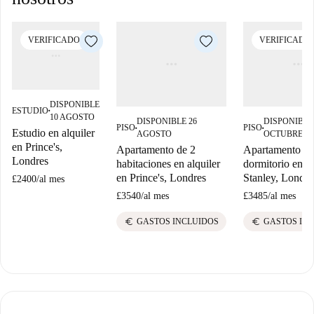
VERIFICADO
VERIFICADO
DISPONIBLE
ESTUDIO
■
10 AGOSTO
DISPONIBLE 26
DISPONIBLE
PISO
PISO
■
■
Estudio en alquiler
AGOSTO
OCTUBRE
en Prince's,
Apartamento de 2
Apartamento de
Londres
habitaciones en alquiler
dormitorio en al
en Prince's, Londres
Stanley, Londre
£2400
/
al mes
£3540
/
al mes
£3485
/
al mes
euro
euro
GASTOS INCLUIDOS
GASTOS IN