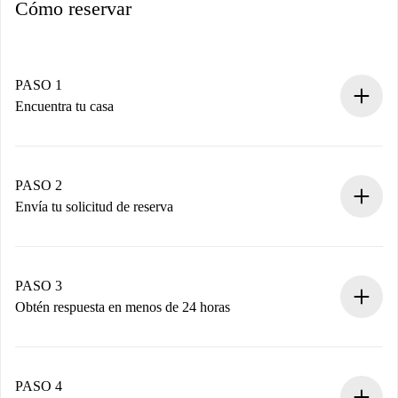
Cómo reservar
PASO 1
Encuentra tu casa
Proceso de reserva 100% online.
Casas y Propietarios verificados.
Tienes toda la información necesaria por adelantado.
PASO 2
Envía tu solicitud de reserva
Envía detalles básicos de tu perfil y de tu método de pago.
Recuerda que no te cobraremos nada hasta que el
propietario acepte.
PASO 3
Obtén respuesta en menos de 24 horas
El propietario tiene menos de 24 horas para confirmar.
Si es aceptada, te haremos el cargo y te pondremos en
contacto con el propietario.
PASO 4