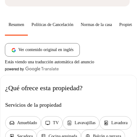
Resumen
Políticas de Cancelación
Normas de la casa
Propietari
Ver contenido original en inglés
Estás viendo una traducción automática del anuncio
¿Qué ofrece esta propiedad?
Servicios de la propiedad
chair
tv
dishwasher_gen
local_laundry_service
Amueblado
TV
Lavavajillas
Lavadora
local_laundry_service
kitchen
balcony
Secadora
Cocina equipada
Balcón o terraza