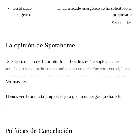
Certificado
El certificado energético se ha solicitado al
Energético
propietario
Ver detalles
La opinión de Spotahome
Este apartamento de 1 dormitorio en Londres está completamente
amueblado y equipado con comodidades como calefacción central, horno
y televisión. La cocina está totalmente equipada y la propiedad cuenta
keyboard_arrow_down
Ver más
con servicios como ascensor. El wifi y todos los gastos (luz, gas y agua)
están incluidos, lo que garantiza un ambiente confortable. Esta propiedad
Hemos verificado esta propiedad para que tú no tengas que hacerlo
ha sido revisada por Spotahome.
Situado en Londres, este apartamento goza de una excelente ubicación
cerca de importantes atracciones como la Whitechapel Gallery, la
Stolenspace Gallery y el Shaheed Minar. Podrá disfrutar de los lugares
Políticas de Cancelación
de interés cultural e histórico de la zona, lo que le garantiza una