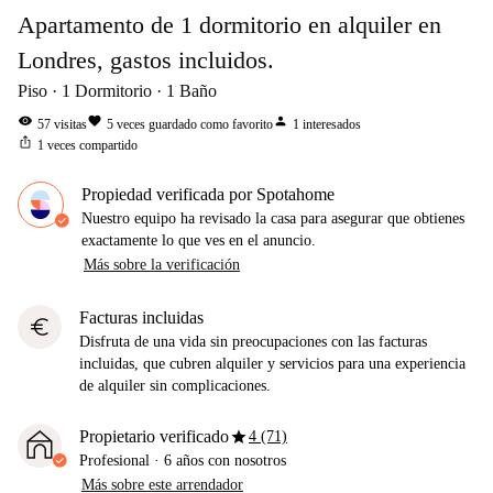
Apartamento de 1 dormitorio en alquiler en
Londres, gastos incluidos.
Piso
1
Dormitorio
1
Baño
visibility
favorite
person
57
visitas
5
veces guardado como favorito
1
interesados
ios_share
1
veces compartido
Propiedad verificada por Spotahome
Nuestro equipo ha revisado la casa para asegurar que obtienes
exactamente lo que ves en el anuncio.
Más sobre la verificación
Facturas incluidas
euro
Disfruta de una vida sin preocupaciones con las facturas
incluidas, que cubren alquiler y servicios para una experiencia
de alquiler sin complicaciones.
star
Propietario verificado
4 (71)
Profesional
·
6 años
con nosotros
Más sobre este arrendador