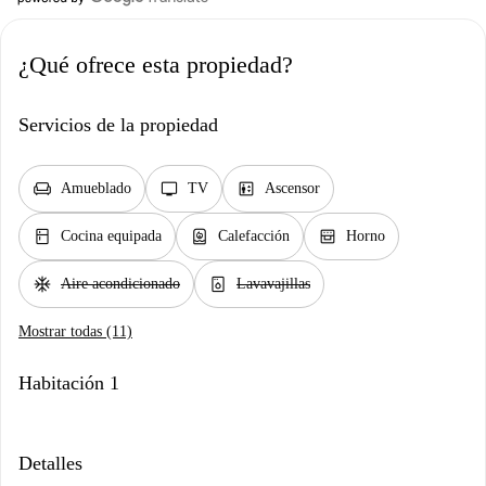
¿Qué ofrece esta propiedad?
Servicios de la propiedad
chair
tv
elevator
Amueblado
TV
Ascensor
kitchen
water_heater
oven_gen
Cocina equipada
Calefacción
Horno
ac_unit
dishwasher_gen
Aire acondicionado
Lavavajillas
Mostrar todas (11)
Habitación 1
Detalles