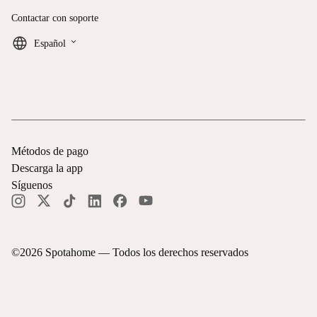
Contactar con soporte
keyboard_arrow_down
Español
Métodos de pago
Descarga la app
Síguenos
©
2026
Spotahome —
Todos los derechos reservados