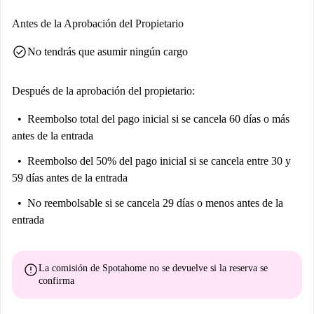
experiencia de vida enriquecedora. No pierda esta oportunidad de
convertirlo en su nuevo hogar.
Antes de la Aprobación del Propietario
check_circle
No tendrás que asumir ningún cargo
Después de la aprobación del propietario:
Reembolso total del pago inicial
si se cancela 60 días o más
antes de la entrada
Reembolso del 50% del pago inicial
si se cancela entre 30 y
59 días antes de la entrada
No reembolsable
si se cancela 29 días o menos antes de la
entrada
error
La comisión de Spotahome
no se devuelve
si la reserva se
confirma