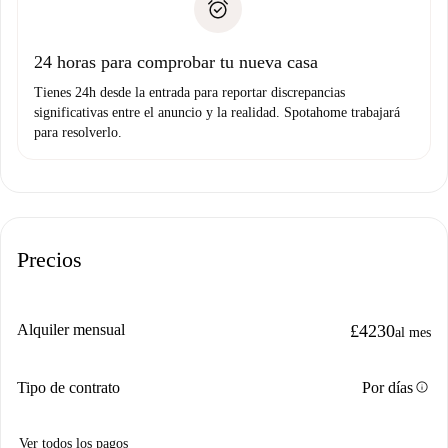
no nos comunicas ningún problema.
Prueba de solvencia
Domiciliación del pago
24 horas para comprobar tu nueva casa
Tienes 24h desde la entrada para reportar discrepancias
significativas entre el anuncio y la realidad. Spotahome trabajará
para resolverlo.
Precios
Alquiler mensual
£4230
al mes
info
Tipo de contrato
Por días
Ver todos los pagos