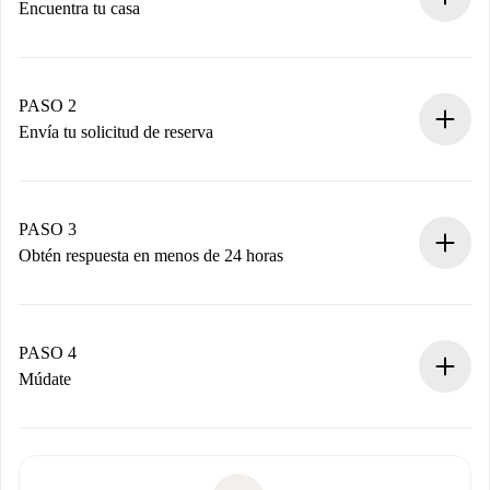
Encuentra tu casa
Proceso de reserva 100% online.
Casas y Propietarios verificados.
Tienes toda la información necesaria por adelantado.
PASO 2
Envía tu solicitud de reserva
Envía detalles básicos de tu perfil y de tu método de pago.
Recuerda que no te cobraremos nada hasta que el
propietario acepte.
PASO 3
Obtén respuesta en menos de 24 horas
El propietario tiene menos de 24 horas para confirmar.
Si es aceptada, te haremos el cargo y te pondremos en
contacto con el propietario.
PASO 4
Si es rechazada: No te haremos ningún cargo y te
Múdate
ofreceremos alternativas.
Acuerda con el propietario los detalles de tu llegada,
Documentos necesarios si tu propiedad es “
Spotahome
recogida de llaves, etc.
plus
”.
Spotahome sólo transferirá el primer pago al propietario si
Documento de identidad o Pasaporte