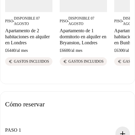
DISPONIBLE 07
DISPONIBLE 07
DISPON
PISO
PISO
PISO
■
■
■
AGOSTO
AGOSTO
AGOS
Apartamento de 2
Apartamento de 1
Apartamen
habitaciones en alquiler
dormitorio en alquiler en
habitacione
en Londres
Bryanston, Londres
en Bunhill
£6440
/
al mes
£6600
/
al mes
£6300
/
al me
euro
euro
euro
GASTOS INCLUIDOS
GASTOS INCLUIDOS
GASTO
Cómo reservar
PASO 1