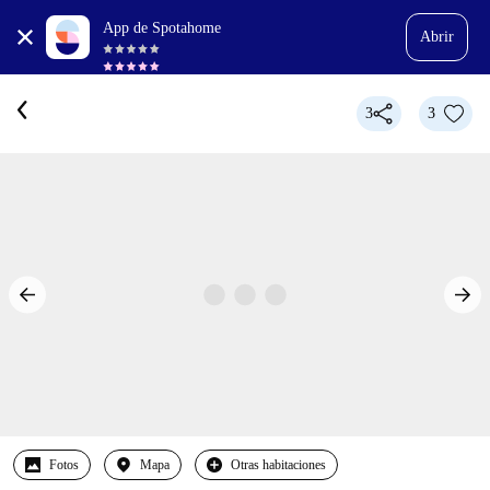
App de Spotahome
Abrir
3
3
Fotos
Mapa
Otras habitaciones