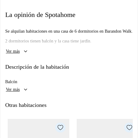
La opinión de Spotahome
Se alquilan habitaciones en una casa de 6 dormitorios en Barandon Walk.
2 dormitorios tienen balcón y la casa tiene jardín.
keyboard_arrow_down
Importante: - No hemos visitado este lugar... todavía. Enviamos
Ver más
Homecheckers para visitar cada apartamento en Spotahome, así que
vuelve pronto para una visita guiada y fotos en 360° y HD.
Descripción de la habitación
Balcón
keyboard_arrow_down
Ver más
Otras habitaciones