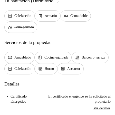
Tu habitación (Dormitorio 1)
water_heater
dresser
airline_seat_flat
Calefacción
Armario
Cama doble
soap
Baño privado
Servicios de la propiedad
chair
kitchen
balcony
Amueblado
Cocina equipada
Balcón o terraza
water_heater
oven_gen
elevator
Calefacción
Horno
Ascensor
Detalles
Certificado
El certificado energético se ha solicitado al
Energético
propietario
Ver detalles