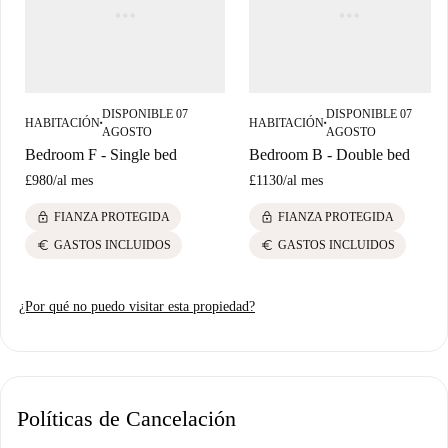
DISPONIBLE 07
DISPONIBLE 07
HABITACIÓN
HABITACIÓN
■
■
AGOSTO
AGOSTO
Bedroom F - Single bed
Bedroom B - Double bed
£980
/
al mes
£1130
/
al mes
lock
lock
FIANZA PROTEGIDA
FIANZA PROTEGIDA
euro
euro
GASTOS INCLUIDOS
GASTOS INCLUIDOS
¿Por qué no puedo visitar esta propiedad?
Políticas de Cancelación