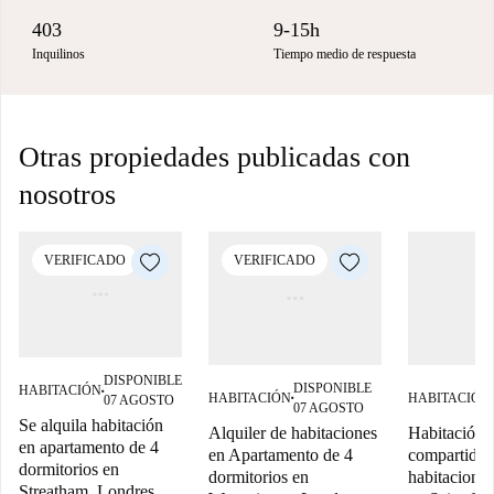
403
9-15h
Inquilinos
Tiempo medio de respuesta
Otras propiedades publicadas con
nosotros
VERIFICADO
VERIFICADO
DISPONIBLE
DISPONIBLE
HABITACIÓN
■
HABITACIÓN
HABITACIÓN
07 AGOSTO
■
■
07 AGOSTO
Se alquila habitación
Alquiler de habitaciones
Habitación 
en apartamento de 4
en Apartamento de 4
compartido 
dormitorios en
dormitorios en
habitaciones
Streatham, Londres