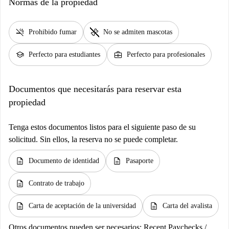
Normas de la propiedad
smoke_free
pet_supplies
Prohibido fumar
No se admiten mascotas
school
business_center
Perfecto para estudiantes
Perfecto para profesionales
Documentos que necesitarás para reservar esta
propiedad
Tenga estos documentos listos para el siguiente paso de su
solicitud. Sin ellos, la reserva no se puede completar.
description
description
Documento de identidad
Pasaporte
description
Contrato de trabajo
description
description
Carta de aceptación de la universidad
Carta del avalista
Otros documentos pueden ser necesarios:
Recent Paychecks /