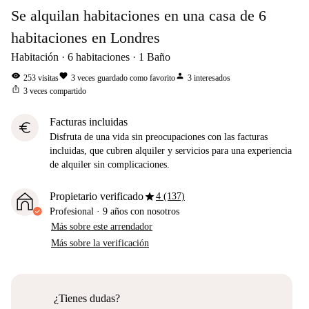
Se alquilan habitaciones en una casa de 6
habitaciones en Londres
Habitación
6
habitaciones
1
Baño
visibility
favorite
person
253
visitas
3
veces guardado como favorito
3
interesados
ios_share
3
veces compartido
Facturas incluidas
euro
Disfruta de una vida sin preocupaciones con las facturas
incluidas, que cubren alquiler y servicios para una experiencia
de alquiler sin complicaciones.
star
Propietario verificado
4 (137)
Profesional
·
9 años
con nosotros
Más sobre este arrendador
Más sobre la verificación
¿Tienes dudas?