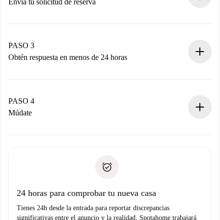
Envía tu solicitud de reserva
Envía detalles básicos de tu perfil y de tu método de pago.
Recuerda que no te cobraremos nada hasta que el
propietario acepte.
PASO 3
Obtén respuesta en menos de 24 horas
El propietario tiene menos de 24 horas para confirmar.
Si es aceptada, te haremos el cargo y te pondremos en
contacto con el propietario.
PASO 4
Si es rechazada: No te haremos ningún cargo y te
Múdate
ofreceremos alternativas.
Acuerda con el propietario los detalles de tu llegada,
Documentos necesarios si tu propiedad es “
Spotahome
recogida de llaves, etc.
plus
”.
Spotahome sólo transferirá el primer pago al propietario si
Documento de identidad o Pasaporte
no nos comunicas ningún problema.
Prueba de solvencia
Domiciliación del pago
24 horas para comprobar tu nueva casa
Tienes 24h desde la entrada para reportar discrepancias
significativas entre el anuncio y la realidad. Spotahome trabajará