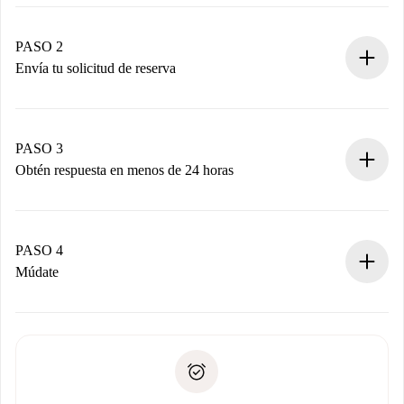
Proceso de reserva 100% online.
Casas y Propietarios verificados.
Tienes toda la información necesaria por adelantado.
PASO 2
Envía tu solicitud de reserva
Envía detalles básicos de tu perfil y de tu método de pago.
Recuerda que no te cobraremos nada hasta que el
propietario acepte.
PASO 3
Obtén respuesta en menos de 24 horas
El propietario tiene menos de 24 horas para confirmar.
Si es aceptada, te haremos el cargo y te pondremos en
contacto con el propietario.
PASO 4
Si es rechazada: No te haremos ningún cargo y te
Múdate
ofreceremos alternativas.
Acuerda con el propietario los detalles de tu llegada,
Documentos necesarios si tu propiedad es “
Spotahome
recogida de llaves, etc.
plus
”.
Spotahome sólo transferirá el primer pago al propietario si
Documento de identidad o Pasaporte
no nos comunicas ningún problema.
Prueba de solvencia
Domiciliación del pago