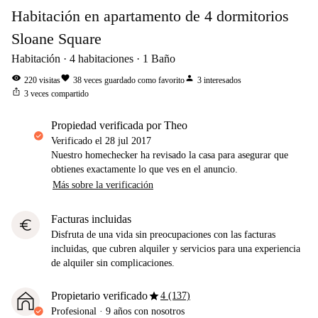
Habitación en apartamento de 4 dormitorios
Sloane Square
Habitación
4
habitaciones
1
Baño
visibility
favorite
person
220
visitas
38
veces guardado como favorito
3
interesados
ios_share
3
veces compartido
propiedad verificada por Theo
Verificado el
28 jul 2017
Nuestro homechecker ha revisado la casa para asegurar que
obtienes exactamente lo que ves en el anuncio.
Más sobre la verificación
Facturas incluidas
euro
Disfruta de una vida sin preocupaciones con las facturas
incluidas, que cubren alquiler y servicios para una experiencia
de alquiler sin complicaciones.
star
Propietario verificado
4 (137)
Profesional
·
9 años
con nosotros