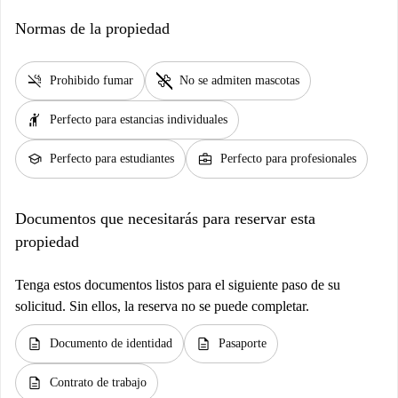
Normas de la propiedad
smoke_free
pet_supplies
Prohibido fumar
No se admiten mascotas
hail
Perfecto para estancias individuales
school
business_center
Perfecto para estudiantes
Perfecto para profesionales
Documentos que necesitarás para reservar esta
propiedad
Tenga estos documentos listos para el siguiente paso de su
solicitud. Sin ellos, la reserva no se puede completar.
description
description
Documento de identidad
Pasaporte
description
Contrato de trabajo