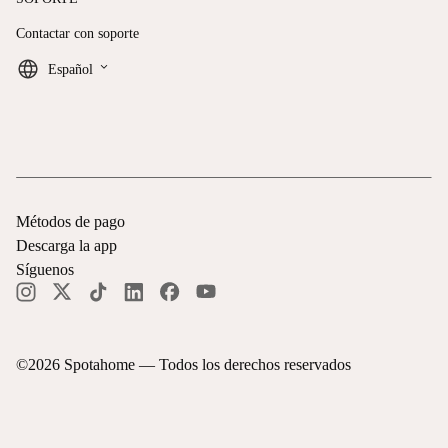
Contactar con soporte
keyboard_arrow_down
Español
Métodos de pago
Descarga la app
Síguenos
©
2026
Spotahome —
Todos los derechos reservados