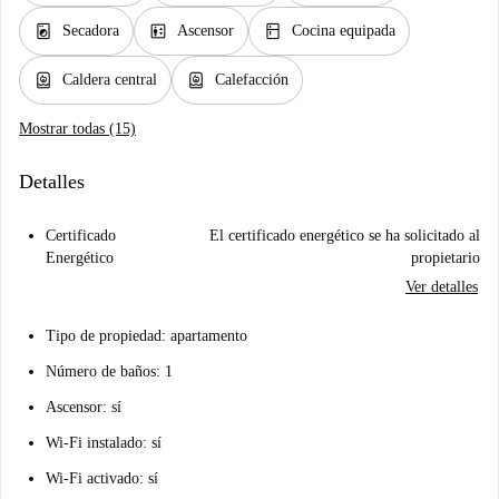
local_laundry_service
elevator
kitchen
Secadora
Ascensor
Cocina equipada
water_heater
water_heater
Caldera central
Calefacción
Mostrar todas (15)
Detalles
Certificado
El certificado energético se ha solicitado al
Energético
propietario
Ver detalles
Tipo de propiedad
: apartamento
Número de baños
: 1
Ascensor
: sí
Wi-Fi instalado
: sí
Wi-Fi activado
: sí