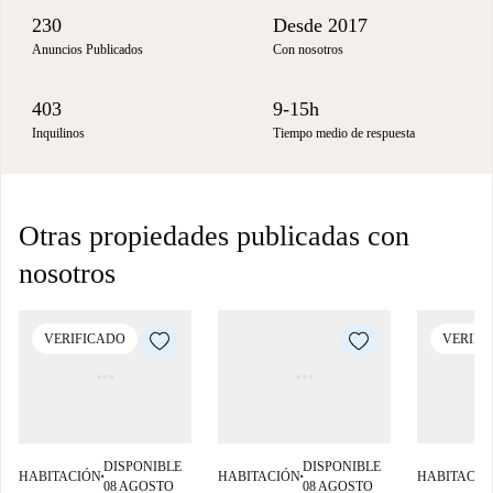
230
Desde 2017
Anuncios Publicados
Con nosotros
403
9-15h
Inquilinos
Tiempo medio de respuesta
Otras propiedades publicadas con
nosotros
VERIFICADO
VERIFI
DISPONIBLE
DISPONIBLE
HABITACIÓN
HABITACIÓN
HABITACIÓ
■
■
08 AGOSTO
08 AGOSTO