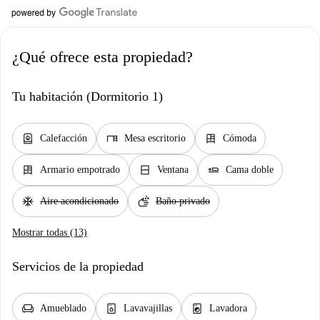
¿Qué ofrece esta propiedad?
Tu habitación (Dormitorio 1)
water_heater
desk
dresser
Calefacción
Mesa escritorio
Cómoda
dresser
window_closed
airline_seat_flat
Armario empotrado
Ventana
Cama doble
ac_unit
soap
Aire acondicionado
Baño privado
Mostrar todas (13)
Servicios de la propiedad
chair
dishwasher_gen
local_laundry_service
Amueblado
Lavavajillas
Lavadora