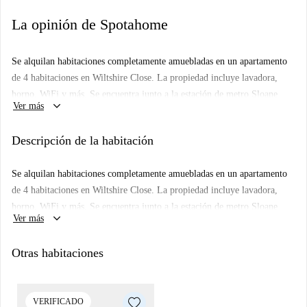
La opinión de Spotahome
Se alquilan habitaciones completamente amuebladas en un apartamento
de 4 habitaciones en Wiltshire Close. La propiedad incluye lavadora,
horno, WiFi y más. Se encuentra junto a la estación de metro Sloane
keyboard_arrow_down
Ver más
Square y a pocos pasos del Victoria and Albert Museum.
Descripción de la habitación
Se alquilan habitaciones completamente amuebladas en un apartamento
de 4 habitaciones en Wiltshire Close. La propiedad incluye lavadora,
horno, WiFi y más. Se encuentra junto a la estación de metro Sloane
keyboard_arrow_down
Ver más
Square y a pocos pasos del Victoria and Albert Museum.
Otras habitaciones
VERIFICADO