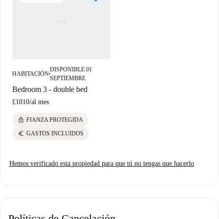
DISPONIBLE 01
HABITACIÓN
■
SEPTIEMBRE
Bedroom 3 - double bed
£1010
/
al mes
lock
FIANZA PROTEGIDA
euro
GASTOS INCLUIDOS
Hemos verificado esta propiedad para que tú no tengas que hacerlo
Políticas de Cancelación