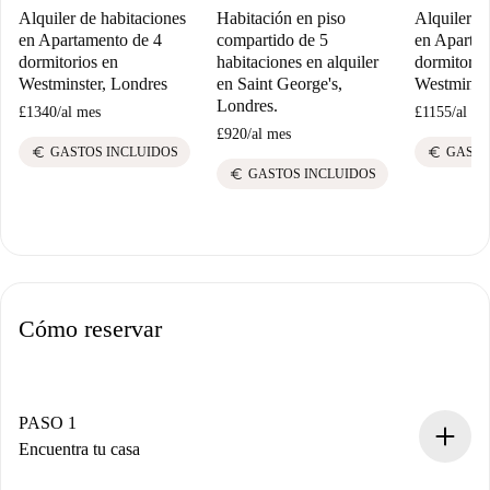
Alquiler de habitaciones
Habitación en piso
Alquiler d
en Apartamento de 4
compartido de 5
en Apartam
dormitorios en
habitaciones en alquiler
dormitorio
Westminster, Londres
en Saint George's,
Westminste
Londres.
£1340
/
al mes
£1155
/
al me
£920
/
al mes
euro
euro
GASTOS INCLUIDOS
GASTO
euro
GASTOS INCLUIDOS
Cómo reservar
PASO 1
Encuentra tu casa