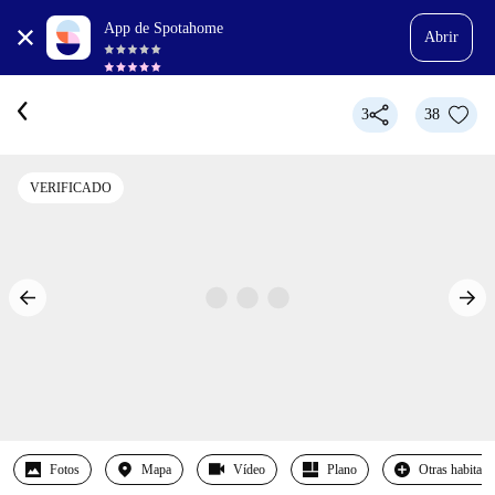
App de Spotahome
Abrir
3
38
VERIFICADO
Fotos
Mapa
Vídeo
Plano
Otras habitaci