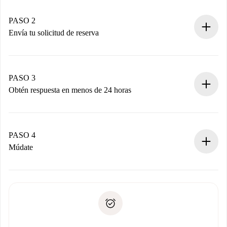
Casas y Propietarios verificados.
Tienes toda la información necesaria por adelantado.
PASO 2
Envía tu solicitud de reserva
Envía detalles básicos de tu perfil y de tu método de pago.
Recuerda que no te cobraremos nada hasta que el
propietario acepte.
PASO 3
Obtén respuesta en menos de 24 horas
El propietario tiene menos de 24 horas para confirmar.
Si es aceptada, te haremos el cargo y te pondremos en
contacto con el propietario.
PASO 4
Si es rechazada: No te haremos ningún cargo y te
Múdate
ofreceremos alternativas.
Acuerda con el propietario los detalles de tu llegada,
Documentos necesarios si tu propiedad es “
Spotahome
recogida de llaves, etc.
plus
”.
Spotahome sólo transferirá el primer pago al propietario si
Documento de identidad o Pasaporte
no nos comunicas ningún problema.
Prueba de solvencia
Domiciliación del pago