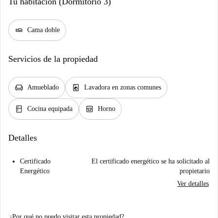
Tu habitación (Dormitorio 3)
airline_seat_flat
Cama doble
Servicios de la propiedad
chair
local_laundry_service
Amueblado
Lavadora en zonas comunes
kitchen
oven_gen
Cocina equipada
Horno
Detalles
Certificado
El certificado energético se ha solicitado al
Energético
propietario
Ver detalles
¿Por qué no puedo visitar esta propiedad?