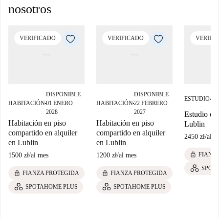
nosotros
VERIFICADO
VERIFICADO
VERIFI
DISPONIBLE
DISPONIBLE
DI
ESTUDIO
■
HABITACIÓN
01 ENERO
HABITACIÓN
22 FEBRERO
EN
■
■
2028
2027
Estudio en 
Habitación en piso
Habitación en piso
Lublin
compartido en alquiler
compartido en alquiler
2450 zł
/
al m
en Lublin
en Lublin
lock
FIANZ
1500 zł
/
al mes
1200 zł
/
al mes
SPOT
lock
lock
FIANZA PROTEGIDA
FIANZA PROTEGIDA
SPOTAHOME PLUS
SPOTAHOME PLUS