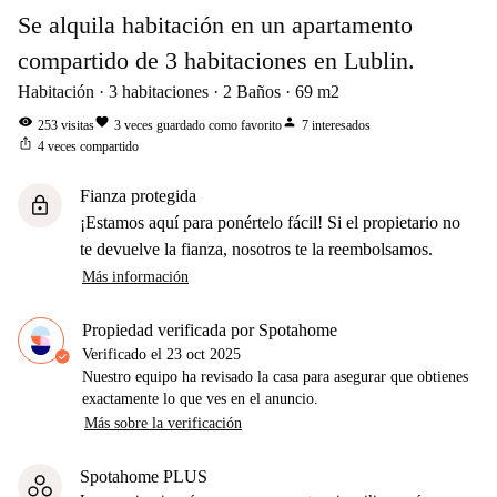
Se alquila habitación en un apartamento
compartido de 3 habitaciones en Lublin.
Habitación
3
habitaciones
2
Baños
69
m2
visibility
favorite
person
253
visitas
3
veces guardado como favorito
7
interesados
ios_share
4
veces compartido
Fianza protegida
lock
¡Estamos aquí para ponértelo fácil! Si el propietario no
te devuelve la fianza, nosotros te la reembolsamos.
Más información
Propiedad verificada por Spotahome
Verificado el
23 oct 2025
Nuestro equipo ha revisado la casa para asegurar que obtienes
exactamente lo que ves en el anuncio.
Más sobre la verificación
Spotahome PLUS