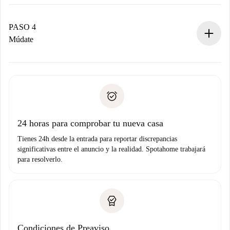
El propietario tiene menos de 24 horas para confirmar.
Si es aceptada, te haremos el cargo y te pondremos en
contacto con el propietario.
PASO 4
Si es rechazada: No te haremos ningún cargo y te
Múdate
ofreceremos alternativas.
Acuerda con el propietario los detalles de tu llegada,
Documentos necesarios si tu propiedad es “
Spotahome
recogida de llaves, etc.
plus
”.
Spotahome sólo transferirá el primer pago al propietario si
Documento de identidad o Pasaporte
no nos comunicas ningún problema.
Prueba de solvencia
Domiciliación del pago
24 horas para comprobar tu nueva casa
Tienes 24h desde la entrada para reportar discrepancias
significativas entre el anuncio y la realidad. Spotahome trabajará
para resolverlo.
Condiciones de Preaviso