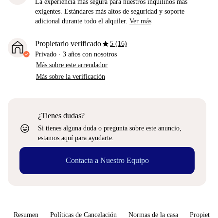
La experiencia más segura para nuestros inquilinos más
exigentes. Estándares más altos de seguridad y soporte
adicional durante todo el alquiler.
Ver más
star
Propietario verificado
5 (16)
Privado
·
3 años
con nosotros
Más sobre este arrendador
Más sobre la verificación
¿Tienes dudas?
sentiment_very_satisfied
Si tienes alguna duda o pregunta sobre este anuncio,
estamos aquí para ayudarte.
Contacta a Nuestro Equipo
Resumen
Políticas de Cancelación
Normas de la casa
Propietari