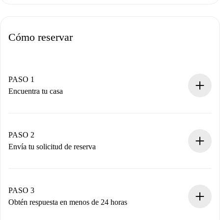
Cómo reservar
PASO 1
Encuentra tu casa
Proceso de reserva 100% online.
Casas y Propietarios verificados.
Tienes toda la información necesaria por adelantado.
PASO 2
Envía tu solicitud de reserva
Envía detalles básicos de tu perfil y de tu método de pago.
Recuerda que no te cobraremos nada hasta que el
propietario acepte.
PASO 3
Obtén respuesta en menos de 24 horas