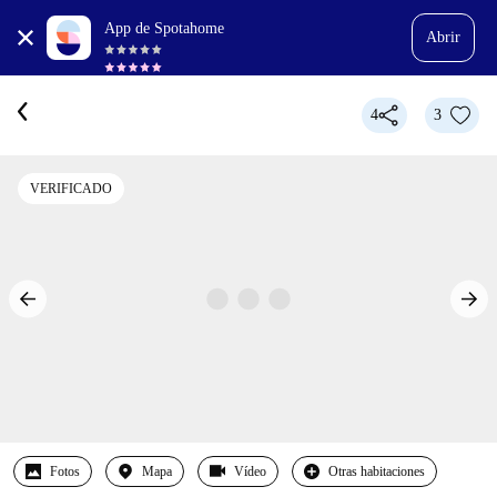
App de Spotahome
Abrir
4
3
VERIFICADO
Fotos
Mapa
Vídeo
Otras habitaciones