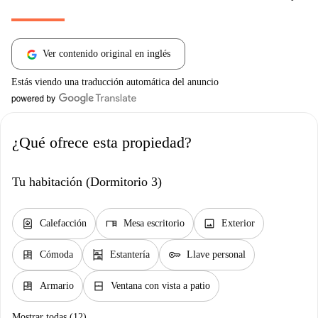
Ver contenido original en inglés
Estás viendo una traducción automática del anuncio
¿Qué ofrece esta propiedad?
Tu habitación (Dormitorio 3)
water_heater
desk
image
Calefacción
Mesa escritorio
Exterior
dresser
shelves
key
Cómoda
Estantería
Llave personal
dresser
window_closed
Armario
Ventana con vista a patio
Mostrar todas (12)