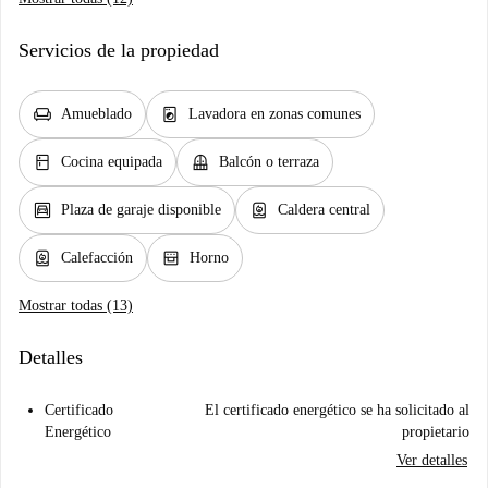
Servicios de la propiedad
chair
local_laundry_service
Amueblado
Lavadora en zonas comunes
kitchen
balcony
Cocina equipada
Balcón o terraza
garage
water_heater
Plaza de garaje disponible
Caldera central
water_heater
oven_gen
Calefacción
Horno
Mostrar todas (13)
Detalles
Certificado
El certificado energético se ha solicitado al
Energético
propietario
Ver detalles