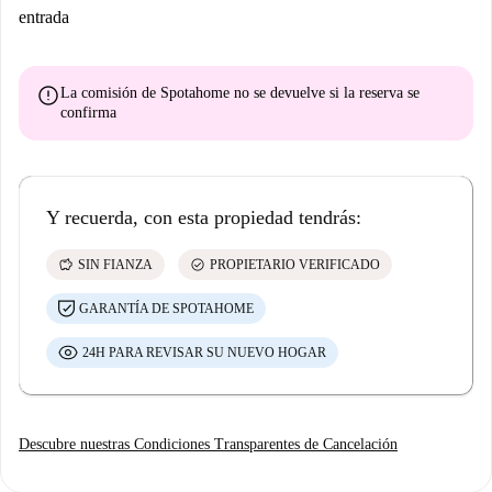
entrada
error
La comisión de Spotahome
no se devuelve
si la reserva se
confirma
Y recuerda, con esta propiedad tendrás:
savings
check_circle
SIN FIANZA
PROPIETARIO VERIFICADO
GARANTÍA DE SPOTAHOME
24H PARA REVISAR SU NUEVO HOGAR
Descubre nuestras Condiciones Transparentes de Cancelación