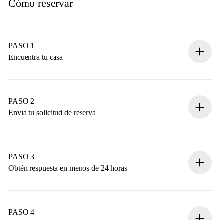
Cómo reservar
PASO 1
Encuentra tu casa
Proceso de reserva 100% online.
Casas y Propietarios verificados.
Tienes toda la información necesaria por adelantado.
PASO 2
Envía tu solicitud de reserva
Envía detalles básicos de tu perfil y de tu método de pago.
Recuerda que no te cobraremos nada hasta que el
propietario acepte.
PASO 3
Obtén respuesta en menos de 24 horas
El propietario tiene menos de 24 horas para confirmar.
Si es aceptada, te haremos el cargo y te pondremos en
contacto con el propietario.
PASO 4