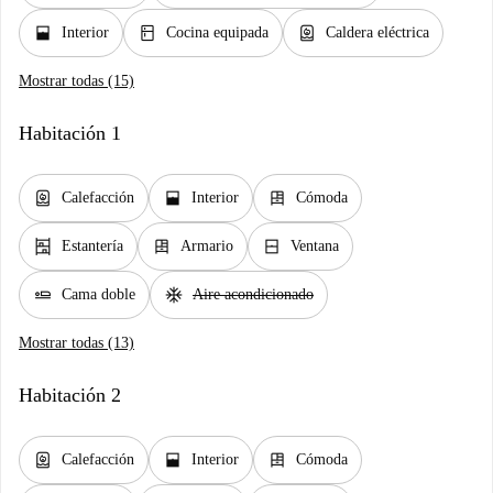
window_open
kitchen
water_heater
Interior
Cocina equipada
Caldera eléctrica
Mostrar todas (15)
Habitación 1
water_heater
window_open
dresser
Calefacción
Interior
Cómoda
shelves
dresser
window_closed
Estantería
Armario
Ventana
airline_seat_flat
ac_unit
Cama doble
Aire acondicionado
Mostrar todas (13)
Habitación 2
water_heater
window_open
dresser
Calefacción
Interior
Cómoda