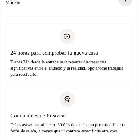
Si es rechazada: No te haremos ningún cargo y te
Múdate
ofreceremos alternativas.
Acuerda con el propietario los detalles de tu llegada,
Documentos necesarios si tu propiedad es “
Spotahome
recogida de llaves, etc.
plus
”.
Spotahome sólo transferirá el primer pago al propietario si
Documento de identidad o Pasaporte
no nos comunicas ningún problema.
Prueba de solvencia
Domiciliación del pago
24 horas para comprobar tu nueva casa
Tienes 24h desde la entrada para reportar discrepancias
significativas entre el anuncio y la realidad. Spotahome trabajará
para resolverlo.
Condiciones de Preaviso
Debes avisar con al menos 30 días de antelación para modificar tu
fecha de salida, a menos que tu contrato especifique otra cosa.