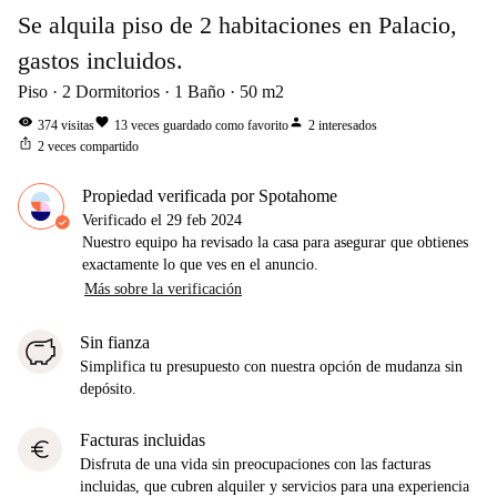
Se alquila piso de 2 habitaciones en Palacio,
gastos incluidos.
Piso
2
Dormitorios
1
Baño
50
m2
visibility
favorite
person
374
visitas
13
veces guardado como favorito
2
interesados
ios_share
2
veces compartido
Propiedad verificada por Spotahome
Verificado el
29 feb 2024
Nuestro equipo ha revisado la casa para asegurar que obtienes
exactamente lo que ves en el anuncio.
Más sobre la verificación
Sin fianza
Simplifica tu presupuesto con nuestra opción de mudanza sin
depósito.
Facturas incluidas
euro
Disfruta de una vida sin preocupaciones con las facturas
incluidas, que cubren alquiler y servicios para una experiencia