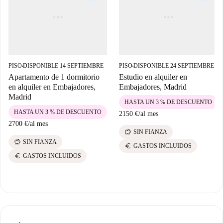
PISO
DISPONIBLE 14 SEPTIEMBRE
PISO
DISPONIBLE 24 SEPTIEMBRE
■
■
Apartamento de 1 dormitorio
Estudio en alquiler en
en alquiler en Embajadores,
Embajadores, Madrid
Madrid
HASTA UN 3 % DE DESCUENTO
HASTA UN 3 % DE DESCUENTO
2150 €
/
al mes
2700 €
/
al mes
savings
SIN FIANZA
savings
SIN FIANZA
euro
GASTOS INCLUIDOS
euro
GASTOS INCLUIDOS