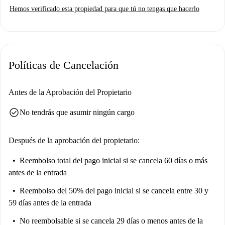
Hemos verificado esta propiedad para que tú no tengas que hacerlo
que garantiza la comodidad de los amantes de la cocina. Los gastos de
agua, electricidad, gas y wifi están incluidos. No se permite fumar ni se
admiten mascotas. Spotahome ha verificado personalmente esta
propiedad, lo que garantiza fiabilidad y tranquilidad.
Políticas de Cancelación
Situado en Palacio, Madrid, este apartamento está inmerso en el vibrante
patrimonio cultural madrileño. A poca distancia, encontrará importantes
atracciones turísticas como la Estatua de Ataúlfo, el Monumento a D.
Antes de la Aprobación del Propietario
Palato Rey d'Astu y el Monumento a Lope de Vega, que le ofrecen una
check_circle
No tendrás que asumir ningún cargo
rica iluminación cultural a su puerta.
Después de la aprobación del propietario:
Reembolso total del pago inicial
si se cancela 60 días o más
antes de la entrada
Reembolso del 50% del pago inicial
si se cancela entre 30 y
59 días antes de la entrada
No reembolsable
si se cancela 29 días o menos antes de la