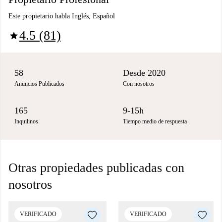
Este propietario habla Inglés, Español
4.5 (81)
star
58
Desde 2020
Anuncios Publicados
Con nosotros
165
9-15h
Inquilinos
Tiempo medio de respuesta
Otras propiedades publicadas con
nosotros
VERIFICADO
VERIFICADO