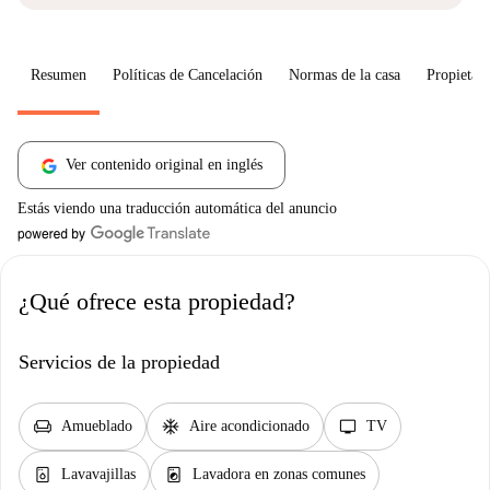
Resumen
Políticas de Cancelación
Normas de la casa
Propietari
Ver contenido original en inglés
Estás viendo una traducción automática del anuncio
¿Qué ofrece esta propiedad?
Servicios de la propiedad
chair
ac_unit
tv
Amueblado
Aire acondicionado
TV
dishwasher_gen
local_laundry_service
Lavavajillas
Lavadora en zonas comunes