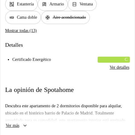
shelves
dresser
window_closed
Estantería
Armario
Ventana
airline_seat_flat
ac_unit
Cama doble
Aire acondicionado
Mostrar todas (13)
Detalles
Certificado Energético
C
Ver detalles
La opinión de Spotahome
Descubra este apartamento de 2 dormitorios disponible para alquilar,
ubicado en el histórico barrio de Palacio de Madrid. Totalmente
amueblado para su comodidad, este apartamento interior está equipado
keyboard_arrow_down
Ver más
con aire acondicionado individual para calefacción y refrigeración. La
cocina cuenta con comodidades modernas como lavavajillas y horno, lo