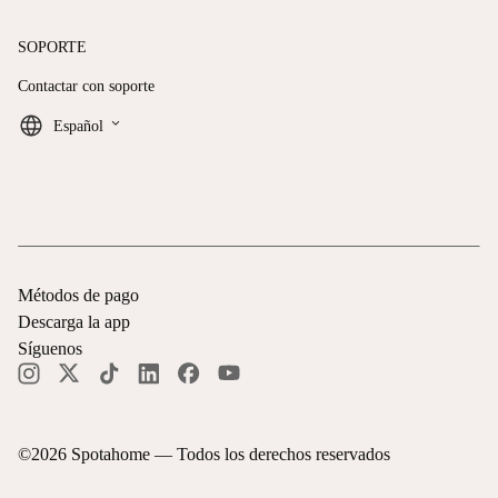
SOPORTE
Contactar con soporte
keyboard_arrow_down
Español
Métodos de pago
Descarga la app
Síguenos
©
2026
Spotahome —
Todos los derechos reservados