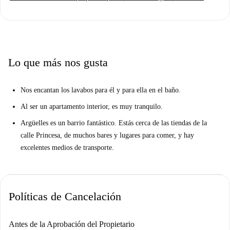
la calefacción es eléctrica. Se permite fumar y se admiten mascotas.
Spotahome ha revisado personalmente esta propiedad.
Gaztambide es un barrio vibrante de Madrid. En las inmediaciones
encontrarás restaurantes emblemáticos como Moe's y The Sinner Metal
Bar. Si disfrutas de las experiencias culturales, atracciones emblemáticas
Lo que más nos gusta
como el Monumento a los Ultraaviadores y el Centro de Arte Moderno
se encuentran a poca distancia. Descubre el animado ambiente de
Nos encantan los lavabos para él y para ella en el baño.
Gaztambide y disfruta de la comodidad que ofrece este apartamento.
Al ser un apartamento interior, es muy tranquilo.
Argüelles es un barrio fantástico. Estás cerca de las tiendas de la
calle Princesa, de muchos bares y lugares para comer, y hay
excelentes medios de transporte.
Políticas de Cancelación
Antes de la Aprobación del Propietario