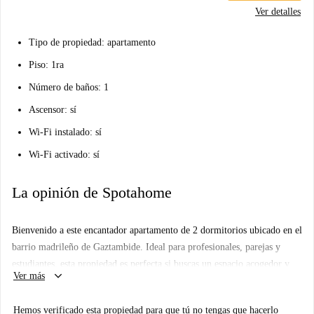
Ver detalles
Tipo de propiedad: apartamento
Piso: 1ra
Número de baños: 1
Ascensor: sí
Wi-Fi instalado: sí
Wi-Fi activado: sí
La opinión de Spotahome
Bienvenido a este encantador apartamento de 2 dormitorios ubicado en el
barrio madrileño de Gaztambide. Ideal para profesionales, parejas y
estudiantes, esta propiedad es perfecta si buscas un espacio acogedor y
keyboard_arrow_down
Ver más
acogedor. El apartamento está completamente amueblado e incluye
lavadora y TV. La cocina está equipada para tus necesidades culinarias y
Hemos verificado esta propiedad para que tú no tengas que hacerlo