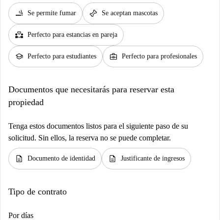
smoking_rooms
pet_supplies
Se permite fumar
Se aceptan mascotas
partner_heart
Perfecto para estancias en pareja
school
business_center
Perfecto para estudiantes
Perfecto para profesionales
Documentos que necesitarás para reservar esta
propiedad
Tenga estos documentos listos para el siguiente paso de su
solicitud. Sin ellos, la reserva no se puede completar.
description
description
Documento de identidad
Justificante de ingresos
Tipo de contrato
Por días