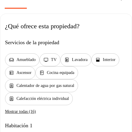
¿Qué ofrece esta propiedad?
Servicios de la propiedad
chair
tv
local_laundry_service
window_open
Amueblado
TV
Lavadora
Interior
elevator
kitchen
Ascensor
Cocina equipada
water_heater
Calentador de agua por gas natural
water_heater
Calefacción eléctrica individual
Mostrar todas (16)
Habitación 1