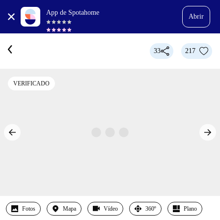
App de Spotahome
Abrir
33
217
VERIFICADO
Fotos
Mapa
Vídeo
360º
Plano