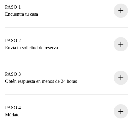
PASO 1
Encuentra tu casa
Proceso de reserva 100% online.
Casas y Propietarios verificados.
Tienes toda la información necesaria por adelantado.
PASO 2
Envía tu solicitud de reserva
Envía detalles básicos de tu perfil y de tu método de pago.
Recuerda que no te cobraremos nada hasta que el
propietario acepte.
PASO 3
Obtén respuesta en menos de 24 horas
El propietario tiene menos de 24 horas para confirmar.
Si es aceptada, te haremos el cargo y te pondremos en
contacto con el propietario.
PASO 4
Si es rechazada: No te haremos ningún cargo y te
Múdate
ofreceremos alternativas.
Acuerda con el propietario los detalles de tu llegada,
Documentos necesarios si tu propiedad es “
Spotahome