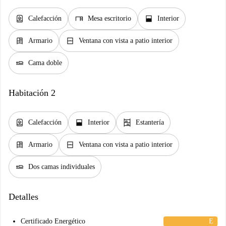
water_heater
desk
window_open
Calefacción
Mesa escritorio
Interior
dresser
window_closed
Armario
Ventana con vista a patio interior
airline_seat_flat
Cama doble
Habitación 2
water_heater
window_open
shelves
Calefacción
Interior
Estantería
dresser
window_closed
Armario
Ventana con vista a patio interior
airline_seat_flat
Dos camas individuales
Detalles
Certificado Energético
E