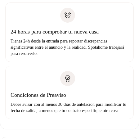
recogida de llaves, etc.
plus
”.
Spotahome sólo transferirá el primer pago al propietario si
Documento de identidad o Pasaporte
no nos comunicas ningún problema.
Prueba de solvencia
Domiciliación del pago
24 horas para comprobar tu nueva casa
Tienes 24h desde la entrada para reportar discrepancias
significativas entre el anuncio y la realidad. Spotahome trabajará
para resolverlo.
Condiciones de Preaviso
Debes avisar con al menos 30 días de antelación para modificar tu
fecha de salida, a menos que tu contrato especifique otra cosa.