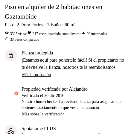
Piso en alquiler de 2 habitaciones en
Gaztambide
Piso
2
Dormitorios
1
Baño
60
m2
visibility
favorite
person
3325
visitas
217
veces guardado como favorito
90
interesados
ios_share
33
veces compartido
Fianza protegida
lock
¡Estamos aquí para ponértelo fácil! Si el propietario no
te devuelve la fianza, nosotros te la reembolsamos.
Más información
propiedad verificada por Alejandro
Verificado el
20 dic 2016
Nuestro homechecker ha revisado la casa para asegurar que
obtienes exactamente lo que ves en el anuncio.
Más sobre la verificación
Spotahome PLUS