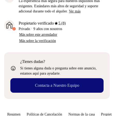
La experiencia más segura para nuestros inquilinos más
exigentes. Estándares más altos de seguridad y soporte
adicional durante todo el alquiler.
Ver más
star
Propietario verificado
5 (8)
Privado
·
9 años
con nosotros
Más sobre este arrendador
Más sobre la verificación
¿Tienes dudas?
sentiment_very_satisfied
Si tienes alguna duda o pregunta sobre este anuncio,
estamos aquí para ayudarte.
Contacta a Nuestro Equipo
Resumen
Políticas de Cancelación
Normas de la casa
Propietari