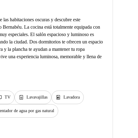
e las habitaciones oscuras y descubre este
go Bernabéu. La cocina está totalmente equipada con
muy especiales. El salón espacioso y luminoso es
ando la ciudad. Dos dormitorios te ofrecen un espacio
ra y la plancha te ayudan a mantener tu ropa
 vive una experiencia luminosa, memorable y llena de
v
dishwasher_gen
local_laundry_service
TV
Lavavajillas
Lavadora
entador de agua por gas natural