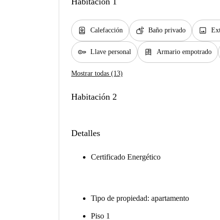
Habitación 1
water_heater
soap
image
Calefacción
Baño privado
Ext
key
dresser
Llave personal
Armario empotrado
Mostrar todas (13)
Habitación 2
Detalles
Certificado Energético
Tipo de propiedad: apartamento
Piso 1