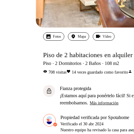
Fotos
Mapa
Vídeo
Piso de 2 habitaciones en alquile
Piso
2
Dormitorios
2
Baños
108
m2
visibility
favorite
person
708
visitas
14
veces guardado como favorito
Fianza protegida
lock
¡Estamos aquí para ponértelo fácil! Si el
reembolsamos.
Más información
Propiedad verificada por Spotahome
Verificado el
30 abr 2024
Nuestro equipo ha revisado la casa para ase