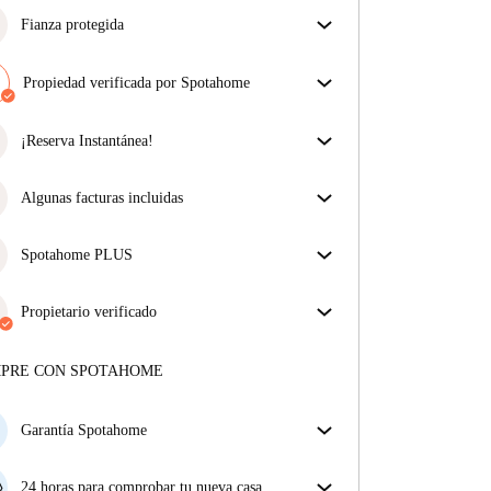
Fianza protegida
¡Estamos aquí para ponértelo fácil! Si el propietario
no te devuelve la fianza, nosotros te la
Propiedad verificada por Spotahome
reembolsamos.
Más información
Nuestro equipo ha revisado la casa para asegurar que
obtienes exactamente lo que ves en el anuncio.
¡Reserva Instantánea!
Más sobre la verificación
¡Buenas noticias! Tu solicitud de reserva será
aceptada de inmediato si reúnes las
Algunas facturas incluidas
condiciones de la
Reserva Instantánea.
Algunas facturas están incluidas; otras no. Consulta
la descripción del anuncio para ver qué suministros
Spotahome PLUS
están incluidos en tu alquiler y cuáles tendrás que
La experiencia más segura para nuestros inquilinos
pagar aparte.
más exigentes. Estándares más altos de seguridad y
Propietario verificado
soporte adicional durante todo el alquiler.
Ver más
Profesional
·
8 años
con nosotros
Más sobre este arrendador
MPRE CON SPOTAHOME
Más sobre la verificación
Garantía Spotahome
Si el propietario cancela tu reserva dentro de las 48
horas previas a la fecha de entrada, Spotahome A) te
24 horas para comprobar tu nueva casa