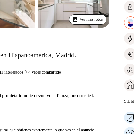
lock
Ver más fotos
euro
r en Hispanoamérica, Madrid.
ios_share
11
interesados
4
veces compartido
 propietario no te devuelve la fianza, nosotros te la
SIE
gurar que obtienes exactamente lo que ves en el anuncio.