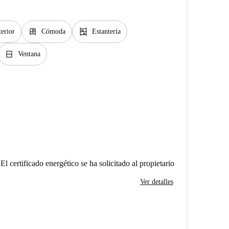
dresser
shelves
erior
Cómoda
Estantería
window_closed
Ventana
El certificado energético se ha solicitado al propietario
Ver detalles