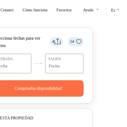
keyboard_arrow_down
keyboard_arrow_down
Connect
Cómo funciona
Favoritos
Ayuda
Es
ecciona fechas para ver
4
14
cios
NTRADA
SALIDA
Comprueba disponibilidad
ESTA PROPIEDAD