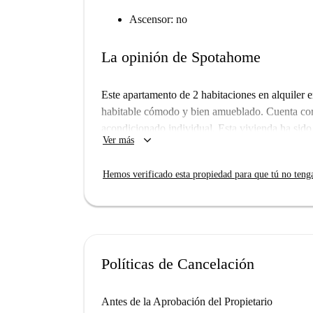
Ascensor: no
La opinión de Spotahome
Este apartamento de 2 habitaciones en alquiler
habitable cómodo y bien amueblado. Cuenta con 
acondicionado individual. Esta vivienda ha sido
keyboard_arrow_down
Ver más
verificados y propietarios de confianza. Tenga 
WiFi está incluido, mientras que los gastos de el
Hemos verificado esta propiedad para que tú no teng
Hispanoamérica es una zona vibrante con numero
Rafael-Nebrija se encuentra a poca distancia, a
Camps y el emblemático Árbol de la Vida. Nume
Mediterráneo, ofrecen diversas opciones gastro
un poco más lejos. ¡Alquilar en Madrid con Spo
Políticas de Cancelación
Antes de la Aprobación del Propietario