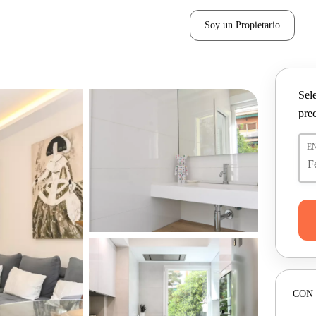
Soy un Propietario
Sel
pre
E
CON 