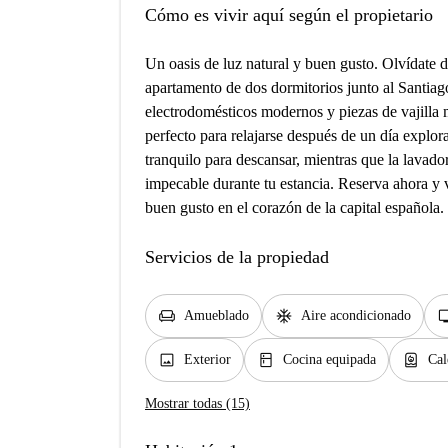
Cómo es vivir aquí según el propietario
Un oasis de luz natural y buen gusto. Olvídate d
apartamento de dos dormitorios junto al Santia
electrodomésticos modernos y piezas de vajilla 
perfecto para relajarse después de un día explor
tranquilo para descansar, mientras que la lavado
impecable durante tu estancia. Reserva ahora y
buen gusto en el corazón de la capital española.
Servicios de la propiedad
chair
ac_unit
t
Amueblado
Aire acondicionado
image
kitchen
water_heater
Exterior
Cocina equipada
Cal
Mostrar todas (15)