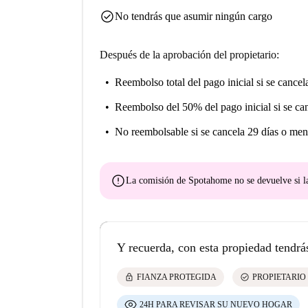
check_circle
No tendrás que asumir ningún cargo
Después de la aprobación del propietario:
Reembolso total del pago inicial
si se cancel
Reembolso del 50% del pago inicial
si se ca
No reembolsable
si se cancela 29 días o men
error
La comisión de Spotahome
no se devuelve
si l
Y recuerda, con esta propiedad tendrá
lock
check_circle
FIANZA PROTEGIDA
PROPIETARIO
24H PARA REVISAR SU NUEVO HOGAR