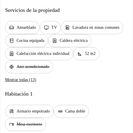
Servicios de la propiedad
chair
tv
local_laundry_service
Amueblado
TV
Lavadora en zonas comunes
kitchen
water_heater
Cocina equipada
Caldera eléctrica
water_heater
square_foot
Calefacción eléctrica individual
52 m2
ac_unit
Aire acondicionado
Mostrar todas (13)
Habitación 1
dresser
airline_seat_flat
Armario empotrado
Cama doble
desk
Mesa escritorio