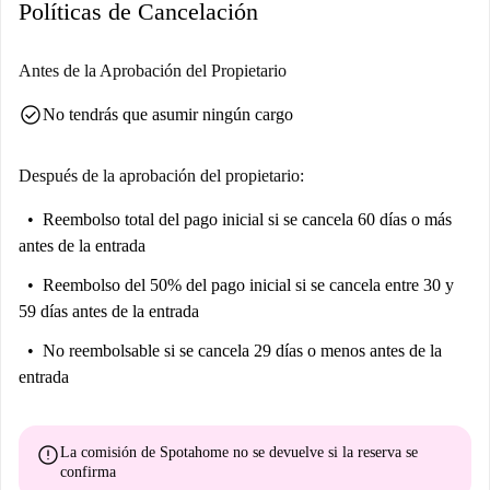
Políticas de Cancelación
varios restaurantes como Café Bar Capri, Sal y Sal de Tapas y Latino
Gastrobar, entre otros. También se encuentran cerca fantásticas
atracciones turísticas como la Plaza Próspero Sonyard y la Plaza de
Antes de la Aprobación del Propietario
Joaquín Rodrigo, que reflejan el vibrante ambiente de la zona.
check_circle
No tendrás que asumir ningún cargo
Después de la aprobación del propietario:
Reembolso total del pago inicial
si se cancela 60 días o más
antes de la entrada
Reembolso del 50% del pago inicial
si se cancela entre 30 y
59 días antes de la entrada
No reembolsable
si se cancela 29 días o menos antes de la
entrada
error
La comisión de Spotahome
no se devuelve
si la reserva se
confirma