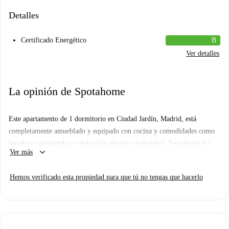
Detalles
Certificado Energético
B
Ver detalles
La opinión de Spotahome
Este apartamento de 1 dormitorio en Ciudad Jardín, Madrid, está
completamente amueblado y equipado con cocina y comodidades como
lavadora compartida y calefacción eléctrica individual. Spotahome ha
keyboard_arrow_down
Ver más
revisado personalmente este apartamento para garantizar su calidad. No
se permite fumar ni tener mascotas. Todos los gastos, incluyendo luz,
Hemos verificado esta propiedad para que tú no tengas que hacerlo
agua, gas y wifi, están incluidos para una experiencia de vida sin
preocupaciones.
Ciudad Jardín forma parte de Madrid y ofrece fácil acceso a
establecimientos de estilo de vida. En las inmediaciones, encontrará