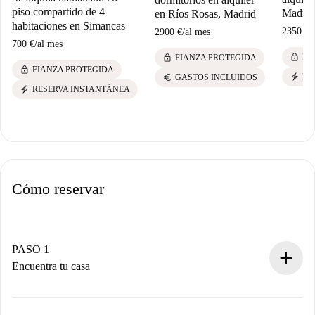
piso compartido de 4
Madrid
en Ríos Rosas, Madrid
habitaciones en Simancas
2350 €
/
2900 €
/
al mes
700 €
/
al mes
lock
lock
FI
FIANZA PROTEGIDA
lock
FIANZA PROTEGIDA
electric_bolt
euro
RE
GASTOS INCLUIDOS
electric_bolt
RESERVA INSTANTÁNEA
Cómo reservar
PASO 1
Encuentra tu casa
Proceso de reserva 100% online.
Casas y Propietarios verificados.