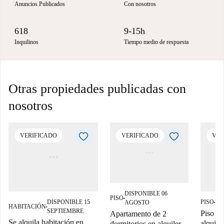
Anuncios Publicados
Con nosotros
618
9-15h
Inquilinos
Tiempo medio de respuesta
Otras propiedades publicadas con
nosotros
VERIFICADO
VERIFICADO
VER
DISPONIBLE 06
PISO
■
DISPONIBLE 15
PISO
DI
AGOSTO
■
HABITACIÓN
■
SEPTIEMBRE
Piso de
Apartamento de 2
Se alquila habitación en
alquile
dormitorios en alquiler