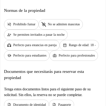
Normas de la propiedad
smoke_free
pet_supplies
Prohibido fumar
No se admiten mascotas
person_add
Se permiten invitados a pasar la noche
partner_heart
calendar_month
Perfecto para estancias en pareja
Rango de edad: 18 -
school
business_center
Perfecto para estudiantes
Perfecto para profesionales
Documentos que necesitarás para reservar esta
propiedad
Tenga estos documentos listos para el siguiente paso de su
solicitud. Sin ellos, la reserva no se puede completar.
description
description
Documento de identidad
Pasaporte