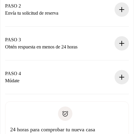
Tienes toda la información necesaria por adelantado.
PASO 2
Envía tu solicitud de reserva
Envía detalles básicos de tu perfil y de tu método de pago.
Recuerda que no te cobraremos nada hasta que el
propietario acepte.
PASO 3
Obtén respuesta en menos de 24 horas
El propietario tiene menos de 24 horas para confirmar.
Si es aceptada, te haremos el cargo y te pondremos en
contacto con el propietario.
PASO 4
Si es rechazada: No te haremos ningún cargo y te
Múdate
ofreceremos alternativas.
Acuerda con el propietario los detalles de tu llegada,
Documentos necesarios si tu propiedad es “
Spotahome
recogida de llaves, etc.
plus
”.
Spotahome sólo transferirá el primer pago al propietario si
Documento de identidad o Pasaporte
no nos comunicas ningún problema.
Prueba de solvencia
Domiciliación del pago
24 horas para comprobar tu nueva casa