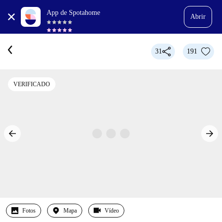
App de Spotahome
Abrir
31
191
VERIFICADO
Fotos
Mapa
Vídeo