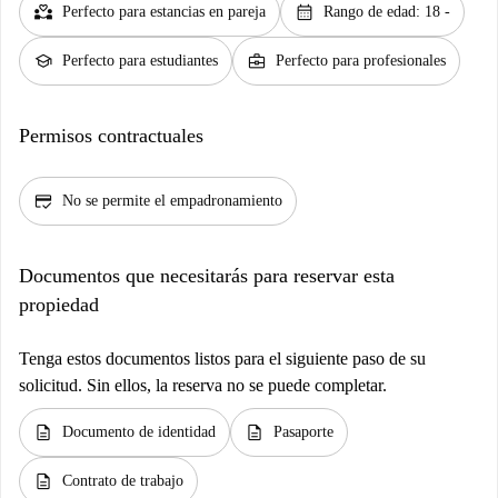
partner_heart
calendar_month
Perfecto para estancias en pareja
Rango de edad: 18 -
school
business_center
Perfecto para estudiantes
Perfecto para profesionales
Permisos contractuales
credit_score
No se permite el empadronamiento
Documentos que necesitarás para reservar esta
propiedad
Tenga estos documentos listos para el siguiente paso de su
solicitud. Sin ellos, la reserva no se puede completar.
description
description
Documento de identidad
Pasaporte
description
Contrato de trabajo