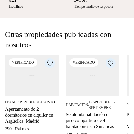
621
9-15h
Inquilinos
Tiempo medio de respuesta
Otras propiedades publicadas con
nosotros
VERIFICADO
VERIFICADO
PISO
DISPONIBLE 31 AGOSTO
DISPONIBLE 15
■
HABITACIÓN
PIS
■
SEPTIEMBRE
Apartamento de 2
Se alquila habitación en
Pis
dormitorios en alquiler en
piso compartido de 4
alq
Argüelles, Madrid
habitaciones en Simancas
Mad
2900 €
/
al mes