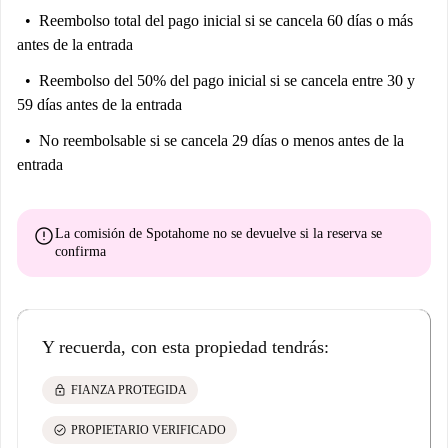
Reembolso total del pago inicial
si se cancela 60 días o más
antes de la entrada
Reembolso del 50% del pago inicial
si se cancela entre 30 y
59 días antes de la entrada
No reembolsable
si se cancela 29 días o menos antes de la
entrada
error
La comisión de Spotahome
no se devuelve
si la reserva se
confirma
Y recuerda, con esta propiedad tendrás:
lock
FIANZA PROTEGIDA
check_circle
PROPIETARIO VERIFICADO