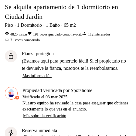
Se alquila apartamento de 1 dormitorio en
Ciudad Jardín
Piso
1
Dormitorio
1
Baño
65
m2
visibility
favorite
person
4825
visitas
191
veces guardado como favorito
112
interesados
ios_share
31
veces compartido
Fianza protegida
lock
¡Estamos aquí para ponértelo fácil! Si el propietario no
te devuelve la fianza, nosotros te la reembolsamos.
Más información
Propiedad verificada por Spotahome
Verificado el
03 mar 2025
Nuestro equipo ha revisado la casa para asegurar que obtienes
exactamente lo que ves en el anuncio.
Más sobre la verificación
Reserva inmediata