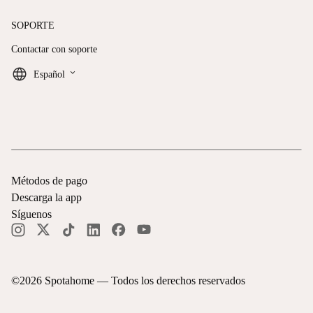
SOPORTE
Contactar con soporte
keyboard_arrow_down
Español
Métodos de pago
Descarga la app
Síguenos
©
2026
Spotahome —
Todos los derechos reservados