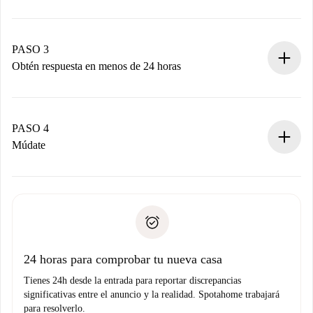
Envía detalles básicos de tu perfil y de tu método de pago.
Recuerda que no te cobraremos nada hasta que el
propietario acepte.
PASO 3
Obtén respuesta en menos de 24 horas
El propietario tiene menos de 24 horas para confirmar.
Si es aceptada, te haremos el cargo y te pondremos en
contacto con el propietario.
PASO 4
Si es rechazada: No te haremos ningún cargo y te
Múdate
ofreceremos alternativas.
Acuerda con el propietario los detalles de tu llegada,
Documentos necesarios si tu propiedad es “
Spotahome
recogida de llaves, etc.
plus
”.
Spotahome sólo transferirá el primer pago al propietario si
Documento de identidad o Pasaporte
no nos comunicas ningún problema.
Prueba de solvencia
Domiciliación del pago
24 horas para comprobar tu nueva casa
Tienes 24h desde la entrada para reportar discrepancias
significativas entre el anuncio y la realidad. Spotahome trabajará
para resolverlo.