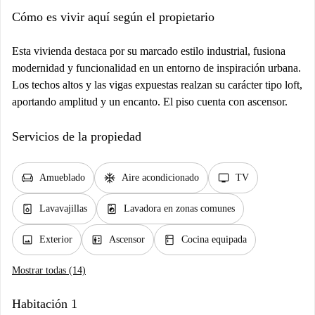
Cómo es vivir aquí según el propietario
Esta vivienda destaca por su marcado estilo industrial, fusiona
modernidad y funcionalidad en un entorno de inspiración urbana.
Los techos altos y las vigas expuestas realzan su carácter tipo loft,
aportando amplitud y un encanto. El piso cuenta con ascensor.
Servicios de la propiedad
chair
ac_unit
tv
Amueblado
Aire acondicionado
TV
dishwasher_gen
local_laundry_service
Lavavajillas
Lavadora en zonas comunes
image
elevator
kitchen
Exterior
Ascensor
Cocina equipada
Mostrar todas (14)
Habitación 1