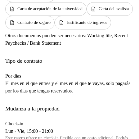
description
description
Carta de aceptación de la universidad
Carta del avalista
description
description
Contrato de seguro
Justificante de ingresos
Otros documentos pueden ser necesarios:
Working life, Recent
Paychecks / Bank Statement
Tipo de contrato
Por días
El mes en el que entres y el mes en el que te vayas, solo pagarás
por los días que tengas reservados.
Mudanza a la propiedad
Check-in
Lun - Vie, 15:00 - 21:00
Este casero ofrece un check-in flexible con un costo adicional. Podrás