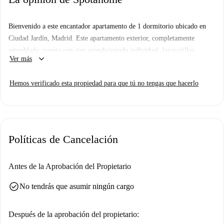
Bienvenido a este encantador apartamento de 1 dormitorio ubicado en
Ciudad Jardín, Madrid. Este apartamento exterior, completamente
amueblado, cuenta con aire acondicionado individual, lavavajillas,
keyboard_arrow_down
Ver más
horno, lavadora compartida y TV. Se admiten parejas y estudiantes, y se
da preferencia a profesionales. No se permite fumar ni mascotas.
Hemos verificado esta propiedad para que tú no tengas que hacerlo
Ciudad Jardín es conocida por sus excelentes servicios y su ambiente
dinámico. En las inmediaciones, encontrará atractivos restaurantes como
Café Bar Capri, Sal y Sal de Tapas y Latino Gastrobar, todos a poca
distancia a pie. No se pierda la cocina mediterránea en El Cruce o
Políticas de Cancelación
Pinchos Elcano. Reserve su estancia hoy mismo y disfrute del vibrante
entorno.
Antes de la Aprobación del Propietario
check_circle
No tendrás que asumir ningún cargo
Después de la aprobación del propietario: