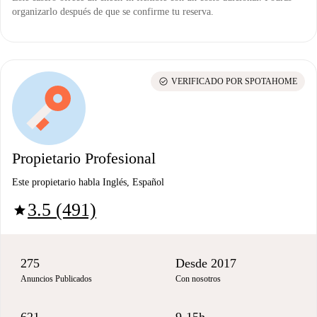
organizarlo después de que se confirme tu reserva.
check_circle
VERIFICADO POR SPOTAHOME
Propietario Profesional
Este propietario habla Inglés, Español
3.5 (491)
star
275
Desde 2017
Anuncios Publicados
Con nosotros