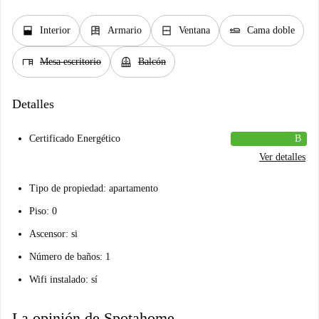
window_open
dresser
window_closed
airline_seat_flat
Interior
Armario
Ventana
Cama doble
desk
balcony
Mesa escritorio
Balcón
Detalles
Certificado Energético
B
Ver detalles
Tipo de propiedad: apartamento
Piso: 0
Ascensor: si
Número de baños: 1
Wifi instalado: sí
La opinión de Spotahome