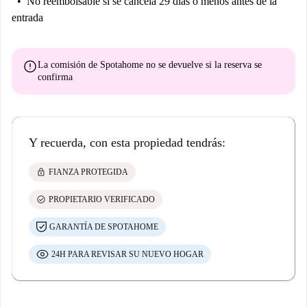
No reembolsable
si se cancela 29 días o menos antes de la
entrada
error
La comisión de Spotahome
no se devuelve
si la reserva se
confirma
Y recuerda, con esta propiedad tendrás:
lock
FIANZA PROTEGIDA
check_circle
PROPIETARIO VERIFICADO
GARANTÍA DE SPOTAHOME
24H PARA REVISAR SU NUEVO HOGAR