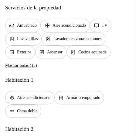
Servicios de la propiedad
chair
ac_unit
tv
Amueblado
Aire acondicionado
TV
dishwasher_gen
local_laundry_service
Lavavajillas
Lavadora en zonas comunes
image
elevator
kitchen
Exterior
Ascensor
Cocina equipada
Mostrar todas (15)
Habitación 1
ac_unit
dresser
Aire acondicionado
Armario empotrado
airline_seat_flat
Cama doble
Habitación 2