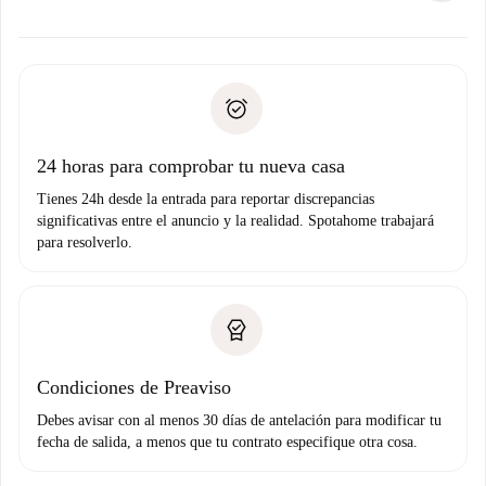
ofreceremos alternativas.
Acuerda con el propietario los detalles de tu llegada,
Documentos necesarios si tu propiedad es “
Spotahome
recogida de llaves, etc.
plus
”.
Spotahome sólo transferirá el primer pago al propietario si
Documento de identidad o Pasaporte
no nos comunicas ningún problema.
Prueba de solvencia
Domiciliación del pago
24 horas para comprobar tu nueva casa
Tienes 24h desde la entrada para reportar discrepancias
significativas entre el anuncio y la realidad. Spotahome trabajará
para resolverlo.
Condiciones de Preaviso
Debes avisar con al menos 30 días de antelación para modificar tu
fecha de salida, a menos que tu contrato especifique otra cosa.