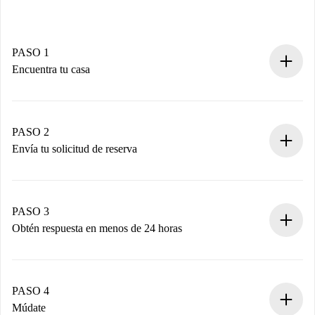
PASO 1
Encuentra tu casa
Proceso de reserva 100% online.
Casas y Propietarios verificados.
Tienes toda la información necesaria por adelantado.
PASO 2
Envía tu solicitud de reserva
Envía detalles básicos de tu perfil y de tu método de pago.
Recuerda que no te cobraremos nada hasta que el
propietario acepte.
PASO 3
Obtén respuesta en menos de 24 horas
El propietario tiene menos de 24 horas para confirmar.
Si es aceptada, te haremos el cargo y te pondremos en
contacto con el propietario.
PASO 4
Si es rechazada: No te haremos ningún cargo y te
Múdate