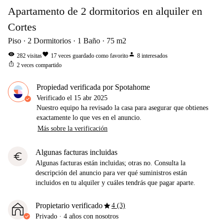
Apartamento de 2 dormitorios en alquiler en
Cortes
Piso
2
Dormitorios
1
Baño
75
m2
visibility
favorite
person
282
visitas
17
veces guardado como favorito
8
interesados
ios_share
2
veces compartido
Propiedad verificada por Spotahome
Verificado el
15 abr 2025
Nuestro equipo ha revisado la casa para asegurar que obtienes
exactamente lo que ves en el anuncio.
Más sobre la verificación
Algunas facturas incluidas
euro
Algunas facturas están incluidas; otras no. Consulta la
descripción del anuncio para ver qué suministros están
incluidos en tu alquiler y cuáles tendrás que pagar aparte.
star
Propietario verificado
4 (3)
Privado
·
4 años
con nosotros