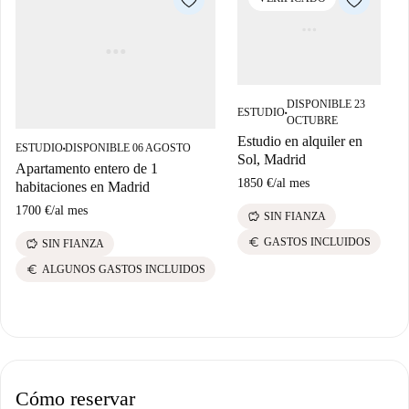
DISPONIBLE 23
ESTUDIO
■
OCTUBRE
Estudio en alquiler en
ESTUDIO
DISPONIBLE 06 AGOSTO
P
■
Sol, Madrid
Apartamento entero de 1
A
1850 €
/
al mes
habitaciones en Madrid
a
1700 €
/
al mes
1
savings
SIN FIANZA
euro
GASTOS INCLUIDOS
savings
SIN FIANZA
euro
ALGUNOS GASTOS INCLUIDOS
Cómo reservar