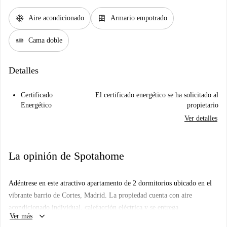
ac_unit
dresser
Aire acondicionado
Armario empotrado
airline_seat_flat
Cama doble
Detalles
Certificado
El certificado energético se ha solicitado al
Energético
propietario
Ver detalles
La opinión de Spotahome
Adéntrese en este atractivo apartamento de 2 dormitorios ubicado en el
vibrante barrio de Cortes, Madrid. La propiedad cuenta con aire
acondicionado individual, calefacción eléctrica y se entrega
keyboard_arrow_down
Ver más
completamente amueblada para su comodidad. El apartamento incluye