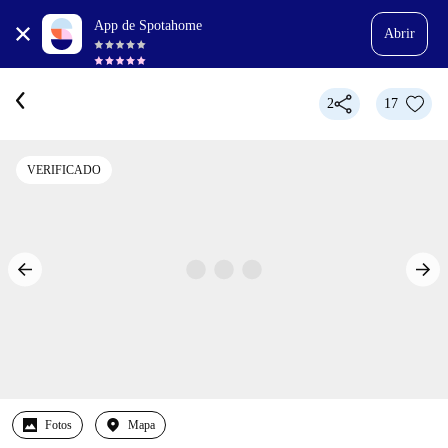
App de Spotahome
Abrir
2
17
VERIFICADO
Fotos
Mapa