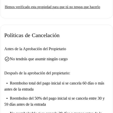
balcón, cocina equipada con lavavajillas y horno, y una zona de
Hemos verificado esta propiedad para que tú no tengas que hacerlo
lavandería común con lavadora. Los inquilinos tendrán acceso a wifi y
televisión, con el agua incluida en el alquiler. No se permite fumar ni se
admiten mascotas. Spotahome ha revisado la calidad de la propiedad,
garantizando que cumple con los más altos estándares.
Políticas de Cancelación
La zona de Cortes es un centro de atracciones culturales e históricas.
Justo al lado del apartamento, encontrará lugares emblemáticos como el
Jardín Vertical Caixaforum, la Plaza Platería de Martínez, la Sociedad
Antes de la Aprobación del Propietario
Cervantina-Imprenta del Quijote y el Monumento a Nicolás Fernández
check_circle
No tendrás que asumir ningún cargo
Moratín. La zona ofrece una rica mezcla de historia y modernidad,
creando un entorno ideal para los residentes.
Después de la aprobación del propietario:
Reembolso total del pago inicial
si se cancela 60 días o más
antes de la entrada
Reembolso del 50% del pago inicial
si se cancela entre 30 y
59 días antes de la entrada