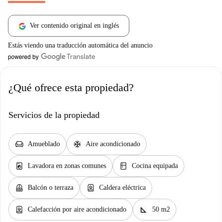
Ver contenido original en inglés
Estás viendo una traducción automática del anuncio
¿Qué ofrece esta propiedad?
Servicios de la propiedad
chair
ac_unit
Amueblado
Aire acondicionado
local_laundry_service
kitchen
Lavadora en zonas comunes
Cocina equipada
balcony
water_heater
Balcón o terraza
Caldera eléctrica
water_heater
square_foot
Calefacción por aire acondicionado
50 m2