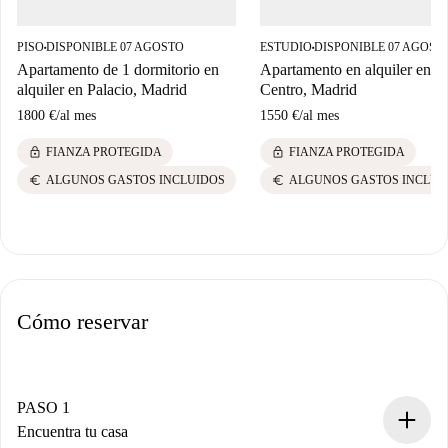
PISO
DISPONIBLE 07 AGOSTO
ESTUDIO
DISPONIBLE 07 AGOST
■
■
Apartamento de 1 dormitorio en
Apartamento en alquiler en
alquiler en Palacio, Madrid
Centro, Madrid
1800 €
/
al mes
1550 €
/
al mes
lock
lock
FIANZA PROTEGIDA
FIANZA PROTEGIDA
euro
euro
ALGUNOS GASTOS INCLUIDOS
ALGUNOS GASTOS INCLUI
Cómo reservar
PASO 1
Encuentra tu casa