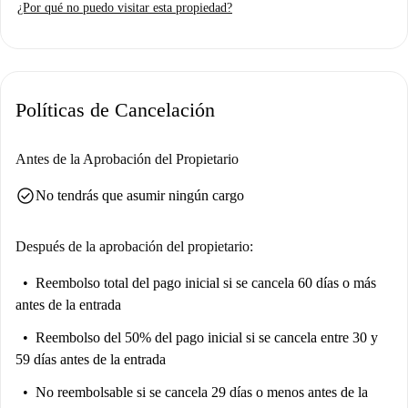
¿Por qué no puedo visitar esta propiedad?
cocina totalmente equipada. Tenga en cuenta que no se permite fumar ni
traer mascotas, y no hay aparcamiento ni ascensor. Se puede mantener la
limpieza regular con un servicio de limpieza periódica opcional con un
coste adicional.
Políticas de Cancelación
Palacio es un barrio encantador, rico en cultura y monumentos
históricos. En las inmediaciones, podrá visitar lugares destacados como
el Accidente Aéreo, la Estatua de Don Álvaro de Bazán y el Monasterio
Antes de la Aprobación del Propietario
del Corpus Christi, todos a poca distancia a pie. Esta proximidad permite
check_circle
No tendrás que asumir ningún cargo
una experiencia cultural inmersiva en el corazón de Madrid.
Después de la aprobación del propietario:
Reembolso total del pago inicial
si se cancela 60 días o más
antes de la entrada
Reembolso del 50% del pago inicial
si se cancela entre 30 y
59 días antes de la entrada
No reembolsable
si se cancela 29 días o menos antes de la