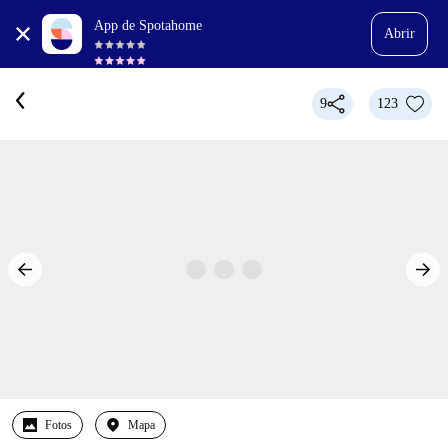
App de Spotahome
Abrir
9
123
Fotos
Mapa