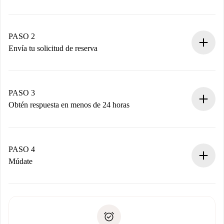
Proceso de reserva 100% online.
Casas y Propietarios verificados.
Tienes toda la información necesaria por adelantado.
PASO 2
Envía tu solicitud de reserva
Envía detalles básicos de tu perfil y de tu método de pago.
Recuerda que no te cobraremos nada hasta que el
propietario acepte.
PASO 3
Obtén respuesta en menos de 24 horas
El propietario tiene menos de 24 horas para confirmar.
Si es aceptada, te haremos el cargo y te pondremos en
contacto con el propietario.
PASO 4
Si es rechazada: No te haremos ningún cargo y te
Múdate
ofreceremos alternativas.
Acuerda con el propietario los detalles de tu llegada,
Documentos necesarios si tu propiedad es “
Spotahome
recogida de llaves, etc.
plus
”.
Spotahome sólo transferirá el primer pago al propietario si
Documento de identidad o Pasaporte
no nos comunicas ningún problema.
Prueba de solvencia