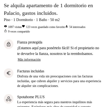
Se alquila apartamento de 1 dormitorio en
Palacio, gastos incluidos.
Piso
1
Dormitorio
1
Baño
50
m2
visibility
favorite
person
1097
visitas
123
veces guardado como favorito
54
interesados
ios_share
9
veces compartido
Fianza protegida
lock
¡Estamos aquí para ponértelo fácil! Si el propietario no
te devuelve la fianza, nosotros te la reembolsamos.
Más información
Facturas incluidas
euro
Disfruta de una vida sin preocupaciones con las facturas
incluidas, que cubren alquiler y servicios para una experiencia
de alquiler sin complicaciones.
Spotahome PLUS
La experiencia más segura para nuestros inquilinos más
exigentes. Estándares más altos de seguridad y soporte