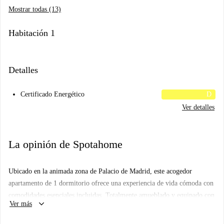
Mostrar todas (13)
Habitación 1
Detalles
Certificado Energético
D
Ver detalles
La opinión de Spotahome
Ubicado en la animada zona de Palacio de Madrid, este acogedor
apartamento de 1 dormitorio ofrece una experiencia de vida cómoda con
comodidades esenciales incluidas. Totalmente amueblado y equipado con
keyboard_arrow_down
Ver más
aire acondicionado individual y calefacción eléctrica, el apartamento
garantiza comodidad durante todo el año. También cuenta con balcón y