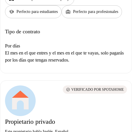
school
business_center
Perfecto para estudiantes
Perfecto para profesionales
Tipo de contrato
Por días
El mes en el que entres y el mes en el que te vayas, solo pagarás
por los días que tengas reservados.
check_circle
VERIFICADO POR SPOTAHOME
Propietario privado
Este propietario habla Inglés, Español