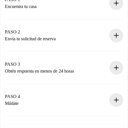
Encuentra tu casa
Proceso de reserva 100% online.
Casas y Propietarios verificados.
Tienes toda la información necesaria por adelantado.
PASO 2
Envía tu solicitud de reserva
Envía detalles básicos de tu perfil y de tu método de pago.
Recuerda que no te cobraremos nada hasta que el
propietario acepte.
PASO 3
Obtén respuesta en menos de 24 horas
El propietario tiene menos de 24 horas para confirmar.
Si es aceptada, te haremos el cargo y te pondremos en
contacto con el propietario.
PASO 4
Si es rechazada: No te haremos ningún cargo y te
Múdate
ofreceremos alternativas.
Acuerda con el propietario los detalles de tu llegada,
Documentos necesarios si tu propiedad es “
Spotahome
recogida de llaves, etc.
plus
”.