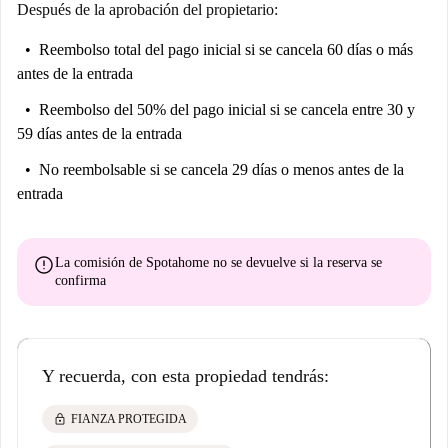
como el Panteón de los Hombres Ilustres y la Plaza del Emperador
Después de la aprobación del propietario:
Carlos V están cerca, lo que le permitirá explorar y enriquecer su
Reembolso total del pago inicial
si se cancela 60 días o más
experiencia de vida en la ciudad.
antes de la entrada
Reembolso del 50% del pago inicial
si se cancela entre 30 y
59 días antes de la entrada
No reembolsable
si se cancela 29 días o menos antes de la
entrada
error
La comisión de Spotahome
no se devuelve
si la reserva se
confirma
Y recuerda, con esta propiedad tendrás:
lock
FIANZA PROTEGIDA