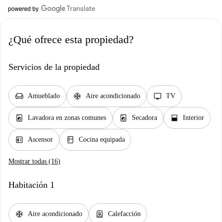
¿Qué ofrece esta propiedad?
Servicios de la propiedad
chair
ac_unit
tv
Amueblado
Aire acondicionado
TV
local_laundry_service
local_laundry_service
window_open
Lavadora en zonas comunes
Secadora
Interior
elevator
kitchen
Ascensor
Cocina equipada
Mostrar todas (16)
Habitación 1
ac_unit
water_heater
Aire acondicionado
Calefacción