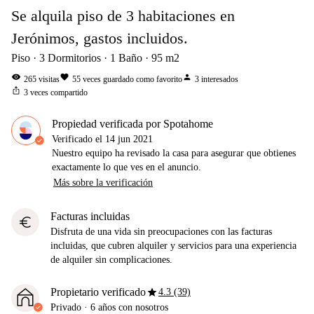
Se alquila piso de 3 habitaciones en
Jerónimos, gastos incluidos.
Piso
3
Dormitorios
1
Baño
95
m2
visibility
favorite
person
265
visitas
55
veces guardado como favorito
3
interesados
ios_share
3
veces compartido
Propiedad verificada por Spotahome
Verificado el
14 jun 2021
Nuestro equipo ha revisado la casa para asegurar que obtienes
exactamente lo que ves en el anuncio.
Más sobre la verificación
Facturas incluidas
euro
Disfruta de una vida sin preocupaciones con las facturas
incluidas, que cubren alquiler y servicios para una experiencia
de alquiler sin complicaciones.
star
Propietario verificado
4.3 (39)
Privado
·
6 años
con nosotros