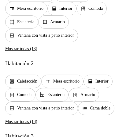
desk
window_open
dresser
Mesa escritorio
Interior
Cómoda
shelves
dresser
Estantería
Armario
window_closed
Ventana con vista a patio interior
Mostrar todas (13)
Habitación 2
water_heater
desk
window_open
Calefacción
Mesa escritorio
Interior
dresser
shelves
dresser
Cómoda
Estantería
Armario
window_closed
airline_seat_flat
Ventana con vista a patio interior
Cama doble
Mostrar todas (13)
Habitación 3