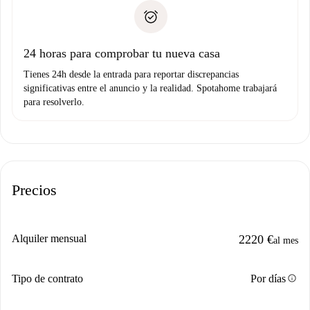
Spotahome sólo transferirá el primer pago al propietario si
Documento de identidad o Pasaporte
no nos comunicas ningún problema.
Prueba de solvencia
Domiciliación del pago
24 horas para comprobar tu nueva casa
Tienes 24h desde la entrada para reportar discrepancias
significativas entre el anuncio y la realidad. Spotahome trabajará
para resolverlo.
Precios
Alquiler mensual
2220 €
al mes
info
Tipo de contrato
Por días