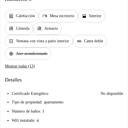
water_heater
desk
window_open
Calefacción
Mesa escritorio
Interior
dresser
dresser
Cómoda
Armario
window_closed
airline_seat_flat
Ventana con vista a patio interior
Cama doble
ac_unit
Aire acondicionado
Mostrar todas (13)
Detalles
Certificado Energético
No disponible
Tipo de propiedad: apartamento
Número de baños: 1
Wifi instalado: sí