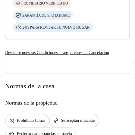
check_circle
PROPIETARIO VERIFICADO
GARANTÍA DE SPOTAHOME
24H PARA REVISAR SU NUEVO HOGAR
Descubre nuestras Condiciones Transparentes de Cancelación
Normas de la casa
Normas de la propiedad
smoke_free
pet_supplies
Prohibido fumar
Se aceptan mascotas
partner_heart
Perfecto para estancias en pareja