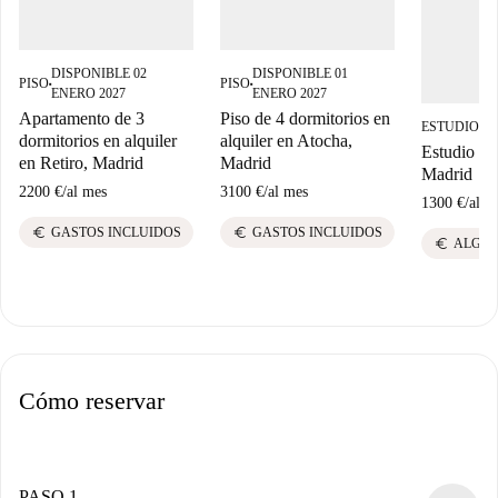
DISPONIBLE 02
DISPONIBLE 01
PISO
PISO
■
■
ENERO 2027
ENERO 2027
Apartamento de 3
Piso de 4 dormitorios en
ESTUDIO
DI
■
dormitorios en alquiler
alquiler en Atocha,
Estudio en 
en Retiro, Madrid
Madrid
Madrid
2200 €
/
al mes
3100 €
/
al mes
1300 €
/
al m
euro
euro
GASTOS INCLUIDOS
GASTOS INCLUIDOS
euro
ALGUN
Cómo reservar
PASO 1