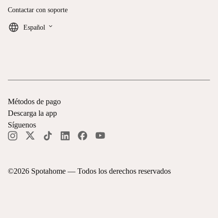
Contactar con soporte
keyboard_arrow_down
Español
Métodos de pago
Descarga la app
Síguenos
©
2026
Spotahome —
Todos los derechos reservados