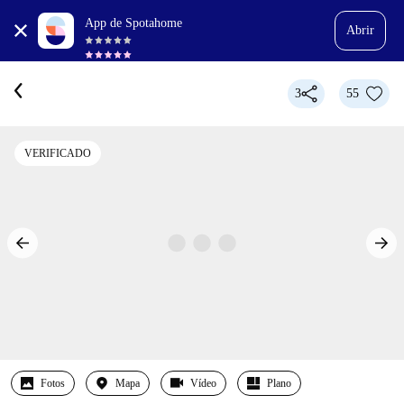
App de Spotahome
Abrir
3
55
VERIFICADO
Fotos
Mapa
Vídeo
Plano