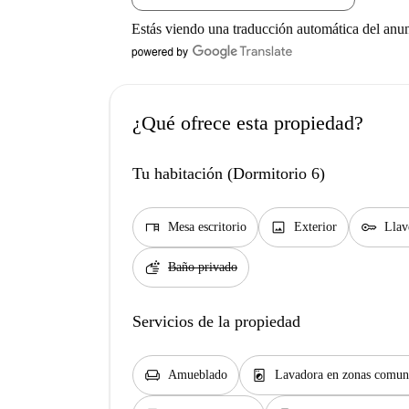
Estás viendo una traducción automática del anu
¿Qué ofrece esta propiedad?
Tu habitación (Dormitorio 6)
desk
image
key
Mesa escritorio
Exterior
Llav
soap
Baño privado
Servicios de la propiedad
chair
local_laundry_service
Amueblado
Lavadora en zonas comun