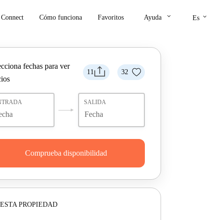
keyboard_arrow_down
keyboard_arrow_down
Connect
Cómo funciona
Favoritos
Ayuda
Es
ecciona fechas para ver
11
32
cios
NTRADA
SALIDA
Comprueba disponibilidad
ESTA PROPIEDAD