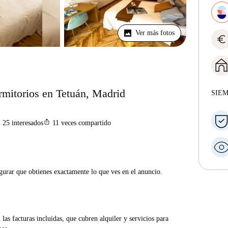
Ver más fotos
euro
ormitorios en Tetuán, Madrid
SIE
n
ios_share
25
interesados
11
veces compartido
gurar que obtienes exactamente lo que ves en el anuncio.
las facturas incluidas, que cubren alquiler y servicios para