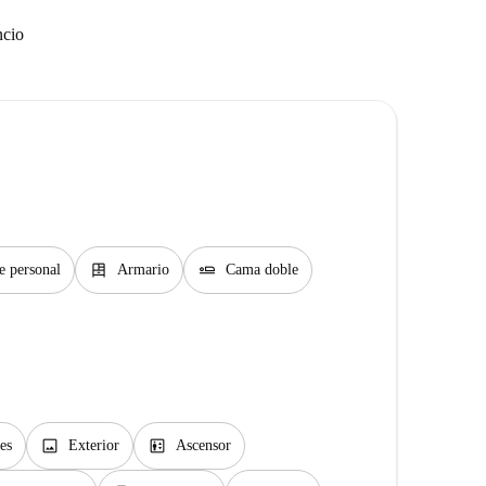
ncio
dresser
airline_seat_flat
e personal
Armario
Cama doble
image
elevator
es
Exterior
Ascensor