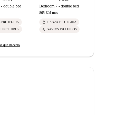
ENERO
ENERO
- double bed
Bedroom 7 - double bed
Bedroom 1 
s
865 €
/
al mes
865 €
/
al me
lock
lock
A PROTEGIDA
FIANZA PROTEGIDA
FIANZ
euro
euro
S INCLUIDOS
GASTOS INCLUIDOS
GASTO
as que hacerlo