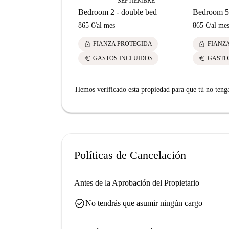
SEPTIEMBRE
Bedroom 2 - double bed
Bedroom 5 
865 €
/
al mes
865 €
/
al me
lock
lock
FIANZA PROTEGIDA
FIANZ
euro
euro
GASTOS INCLUIDOS
GASTO
Hemos verificado esta propiedad para que tú no teng
Políticas de Cancelación
Antes de la Aprobación del Propietario
check_circle
No tendrás que asumir ningún cargo