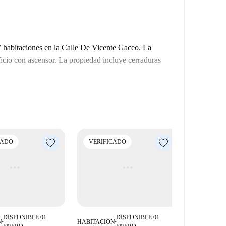
7 habitaciones en la Calle De Vicente Gaceo. La
ficio con ascensor. La propiedad incluye cerraduras
minutos a pie de las Cuatro Torres y de los Hospitales
ca de la estación de Chamartín y de las líneas de metro
ersas opciones de autobús, lo convierte en una opción
can comodidad y una conexión de transporte
CADO
VERIFICADO
VERIFI
ogedora zona común para el relax. Compartirás el piso
hacer networking y nuevas amistades. También cuenta
on todo lo necesario.
 semanal de las zonas comunes y una limpieza
o de sábanas, para garantizar que siempre tengas un
DISPONIBLE 01
DISPONIBLE 01
N
HABITACIÓN
HABITACIÓ
■
■