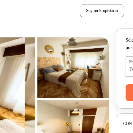
Soy un Propietario
Sel
pre
E
CON 