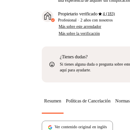
una experiencia de alquiler sin complicacio
star
Propietario verificado
4 (183)
Profesional
·
2 años
con nosotros
Más sobre este arrendador
Más sobre la verificación
¿Tienes dudas?
sentiment_very_satisfied
Si tienes alguna duda o pregunta sobre est
aquí para ayudarte.
Resumen
Políticas de Cancelación
Normas 
Ver contenido original en inglés