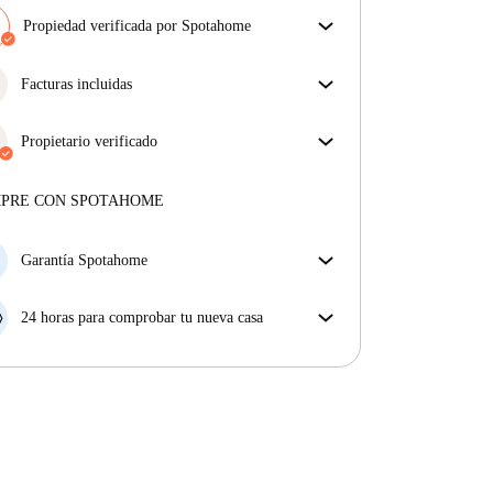
Propiedad verificada por Spotahome
Nuestro equipo ha revisado la casa para asegurar que
obtienes exactamente lo que ves en el anuncio.
Facturas incluidas
Más sobre la verificación
Disfruta de una vida sin preocupaciones con las
facturas incluidas, que cubren alquiler y servicios
Propietario verificado
para una experiencia de alquiler sin complicaciones.
Profesional
·
2 años
con nosotros
Más sobre este arrendador
MPRE CON SPOTAHOME
Más sobre la verificación
Garantía Spotahome
Si el propietario cancela tu reserva dentro de las 48
horas previas a la fecha de entrada, Spotahome A) te
24 horas para comprobar tu nueva casa
ayudará a encontrar un nuevo alojamiento y cubrirá
Si existe alguna diferencia con el anuncio que viste
el hotel hasta que encuentres nueva casa o B) te hará
en Spotahome, comunícanoslo dentro de las 24 horas
la devolución íntegra de la reserva.
siguientes a tu llegada para que podamos buscar una
solución.